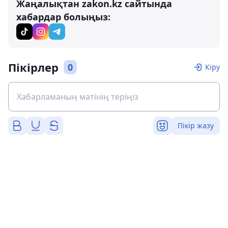
Жаңалықтан zakon.kz сайтында
хабардар болыңыз:
Пікірлер
0
Кіру
Пікір жазу