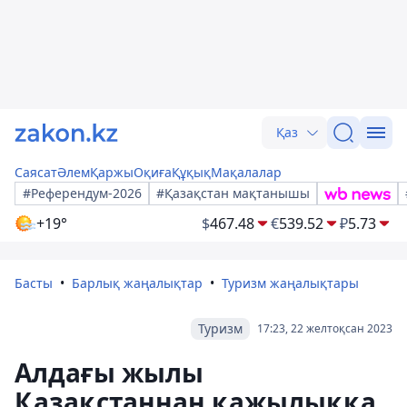
Қаз
Саясат
Әлем
Қаржы
Оқиға
Құқық
Мақалалар
#Референдум-2026
#Қазақстан мақтанышы
+19°
$
467.48
€
539.52
₽
5.73
Басты
Барлық жаңалықтар
Туризм жаңалықтары
Туризм
17:23, 22 желтоқсан 2023
Алдағы жылы
Қазақстаннан қажылыққа