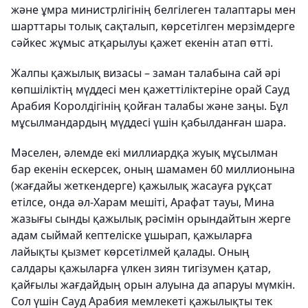
және ұмра министрлігінің белгілеген талаптары мен
шарттары толық сақталып, көрсетілген мерзімдерге
сәйкес жұмыс атқарылуы қажет екенін атап өтті.
Жалпы қажылық визасы – заман талабына сай әрі
көпшіліктің мүддесі мен қажеттіліктеріне орай Сауд
Арабия Королдігінің қойған талабы және заңы. Бұл
мұсылмандардың мүддесі үшін қабылданған шара.
Мәселен, әлемде екі миллиардқа жуық мұсылман
бар екенін ескерсек, оның шамамен 60 миллионына
(жағдайы жеткендерге) қажылық жасауға рұқсат
етілсе, онда әл-Харам мешіті, Арафат тауы, Мина
жазығы сынды қажылық рәсімін орындайтын жерге
адам сыймай кептеліске ұшырап, қажыларға
лайықты қызмет көрсетілмей қалады. Оның
салдары қажыларға үлкен зиян тигізумен қатар,
қайғылы жағдайдың орын алуына да апаруы мүмкін.
Сол үшін Сауд Арабия мемлекеті қажылықты тек