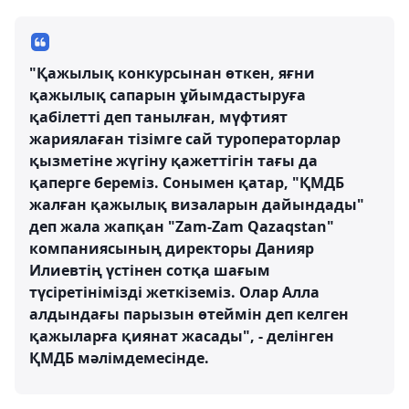
"Қажылық конкурсынан өткен, яғни
қажылық сапарын ұйымдастыруға
қабілетті деп танылған, мүфтият
жариялаған тізімге сай туроператорлар
қызметіне жүгіну қажеттігін тағы да
қаперге береміз. Сонымен қатар, "ҚМДБ
жалған қажылық визаларын дайындады"
деп жала жапқан "Zam-Zam Qazaqstan"
компаниясының директоры Данияр
Илиевтің үстінен сотқа шағым
түсіретінімізді жеткіземіз. Олар Алла
алдындағы парызын өтеймін деп келген
қажыларға қиянат жасады", - делінген
ҚМДБ мәлімдемесінде.