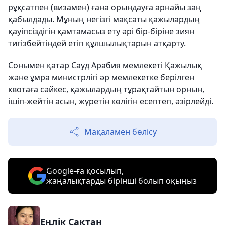
рұқсатпен (визамен) ғана орындауға арнайы заң
қабылдады. Мұның негізгі мақсаты қажылардың
қауіпсіздігін қамтамасыз ету әрі бір-біріне зиян
тигізбейтіндей етіп құлшылықтарын атқарту.
Сонымен қатар Сауд Арабия мемлекеті Қажылық
және ұмра министрлігі әр мемлекетке берілген
квотаға сәйкес, қажылардың тұрақтайтын орнын,
ішіп-жейтін асын, жүретін көлігін есептеп, әзірлейді.
Мақаламен бөлісу
Google-ға қосылып,
жаңалықтарды бірінші болып оқыңыз
Еңлік Сақтан