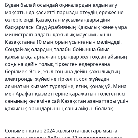
Бұдан былай осындай оқиғалардың алдын алу
мақсатында қасиетті парызды өтеудің ережесіне
өзгеріс енді. Қазақстан мұсылмандары діни
басқармасы Сауд Арабияның Қажылық және ұмра
министрлігі алдағы қажылық маусымы үшін
Қазақстанға 10 мың орын ұсынғанын мәлімдеді.
Сондай-ақ олардың талабы бойынша биыл
қажылыққа арналған орындар желтоқсан айының
соңына дейін толық тіркелген елдерге ғана
берілмек. Яғни, жыл соңына дейін қажылықтың
электронды жүйесіне тіркеліп, сол жүйеден
алынатын қызмет түрлеріне, яғни, қонақ үй, Мина
мен Арафат қызметтеріне қаражатын төлеген кісі
санының көлеміне сай Қазақстан азаматтары үшін
қажылық орындарының саны айқын болмақ.
Сонымен қатар 2024 жылы отандастарымызға