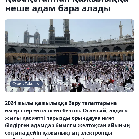
неше адам бара алады
Сурет: Zakon.kz
2024 жылы қажылыққа бару талаптарына
өзгерістер енгізілгені белгілі. Оған сай, алдағы
жылы қасиетті парызды орындауға ниет
білдірген адамдар биылғы желтоқсан айының
соңына дейін қажылықтың электронды