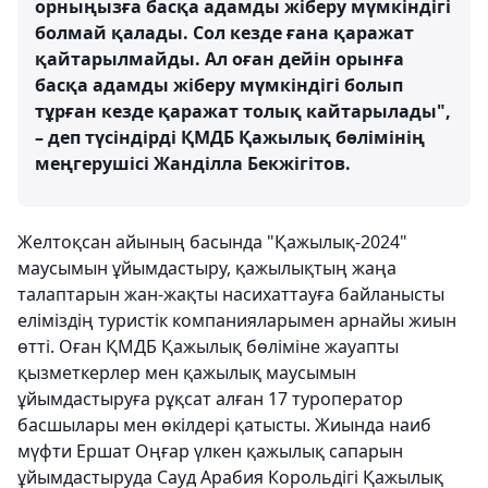
орныңызға басқа адамды жіберу мүмкіндігі
болмай қалады. Сол кезде ғана қаражат
қайтарылмайды. Ал оған дейін орынға
басқа адамды жіберу мүмкіндігі болып
тұрған кезде қаражат толық кайтарылады",
– деп түсіндірді ҚМДБ Қажылық бөлімінің
меңгерушісі Жанділла Бекжігітов.
Желтоқсан айының басында "Қажылық-2024"
маусымын ұйымдастыру, қажылықтың жаңа
талаптарын жан-жақты насихаттауға байланысты
еліміздің туристік компанияларымен арнайы жиын
өтті. Оған ҚМДБ Қажылық бөліміне жауапты
қызметкерлер мен қажылық маусымын
ұйымдастыруға рұқсат алған 17 туроператор
басшылары мен өкілдері қатысты. Жиында наиб
мүфти Ершат Оңғар үлкен қажылық сапарын
ұйымдастыруда Сауд Арабия Корольдігі Қажылық