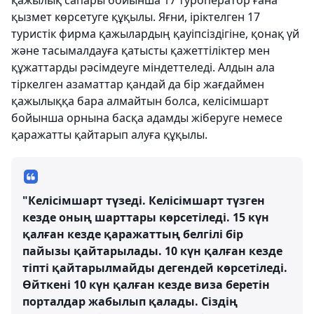
қажылық сапары бойынша 17 туроператор ғана
қызмет көрсетуге құқылы. Яғни, іріктелген 17
туристік фирма қажылардың қауіпсіздігіне, қонақ үй
және тасымалдауға қатысты қажеттіліктер мен
құжаттарды рәсімдеуге міндеттеледі. Алдын ала
тіркелген азаматтар қандай да бір жағдаймен
қажылыққа бара алмайтын болса, келісімшарт
бойынша орнына басқа адамды жіберуге немесе
қаражатты қайтарып алуға құқылы.
"Келісімшарт түзеді. Келісімшарт түзген
кезде оның шарттары көрсетіледі. 15 күн
қалған кезде қаражаттың белгілі бір
пайызы қайтарылады. 10 күн қалған кезде
тіпті қайтарылмайды дегендей көрсетіледі.
Өйткені 10 күн қалған кезде виза беретін
порталдар жабылып қалады. Сіздің