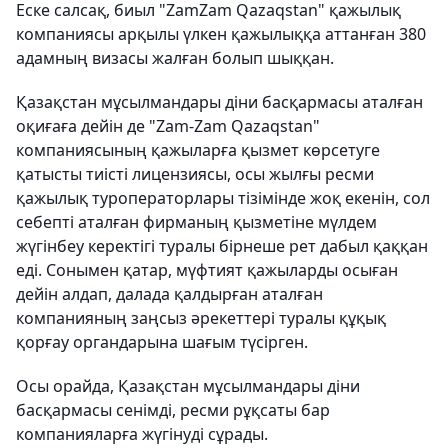
Еске салсақ, биыл "ZamZam Qazaqstan" қажылық
компаниясы арқылы үлкен қажылыққа аттанған 380
адамның визасы жалған болып шыққан.
Қазақстан мұсылмандары діни басқармасы аталған
оқиғаға дейін де "Zam-Zam Qazaqstan"
компаниясының қажыларға қызмет көрсетуге
қатысты тиісті лицензиясы, осы жылғы ресми
қажылық туроператорлары тізімінде жоқ екенін, сол
себепті аталған фирманың қызметіне мүлдем
жүгінбеу керектігі туралы бірнеше рет дабыл қаққан
еді. Сонымен қатар, мүфтият қажыларды осыған
дейін алдап, далада қалдырған аталған
компанияның заңсыз әрекеттері туралы құқық
қорғау органдарына шағым түсірген.
Осы орайда, Қазақстан мұсылмандары діни
басқармасы сенімді, ресми рұқсаты бар
компанияларға жүгінуді сұрады.