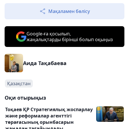
Мақаламен бөлісу
Google-ға қосылып,
жаңалықтарды бірінші болып оқыңыз
Аида Тақабаева
Қазақстан
Оқи отырыңыз
Тоқаев ҚР Стратегиялық жоспарлау
және реформалар агенттігі
төрағасының орынбасарын
жаңадан тағайындады