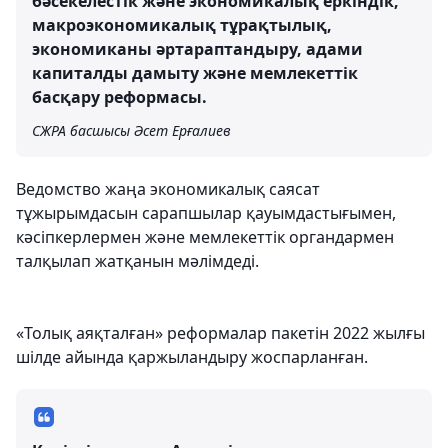
бәсекелестік және экономикалық еркіндік,
макроэкономикалық тұрақтылық,
экономиканы әртараптандыру, адами
капиталды дамыту және мемлекеттік
басқару реформасы.
СЖРА басшысы Әсет Ерғалиев
Ведомство жаңа экономикалық саясат
тұжырымдасын сарапшылар қауымдастығымен,
кәсіпкерлермен және мемлекеттік органдармен
талқылап жатқанын мәлімдеді.
«Толық аяқталған» реформалар пакетін 2022 жылғы
шілде айында қаржыландыру жоспарланған.