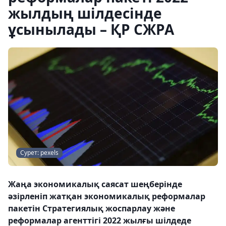
жылдың шілдесінде
ұсынылады – ҚР СЖРА
Сурет: pexels
Жаңа экономикалық саясат шеңберінде
әзірленіп жатқан экономикалық реформалар
пакетін Стратегиялық жоспарлау және
реформалар агенттігі 2022 жылғы шілдеде