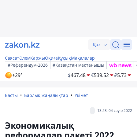
Қаз
Саясат
Әлем
Қаржы
Оқиға
Құқық
Мақалалар
#Референдум-2026
#Қазақстан мақтанышы
+29°
$
467.48
€
539.52
₽
5.73
Басты
Барлық жаңалықтар
Үкімет
13:53, 04 сәуір 2022
Экономикалық
реформалар пакеті 2022