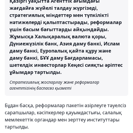
Қазіргі уақытта Агенттік ағымдағы
жағдайға жүйелі талдау жүргізеді,
стратегиялық міндеттер мен түпкілікті
нәтижелерді қалыптастырады, реформалар
үшін басым бағыттарды айқындайды.
Жұмысқа Халықаралық валюта қоры,
Дүниежүзілік банк, Азия даму банкі, Ислам
даму банкі, Еуропалық қайта құру және
даму банкі, БҰҰ даму Бағдарламасы,
шетелдік инвесторлар Кеңесі сияқты әріптес
ұйымдар тартылды.
Стратегиялық жоспарлау және реформалар
агенттігінің баспасөз қызметі
Бұдан басқа, реформалар пакетін әзірлеуге тәуелсіз
сарапшылар, кәсіпкерлер қауымдастығы, салалық
мемлекеттік органдар мен зерттеу институттары
тартылды.