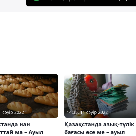
1 сәуір 2022
14:35, 11 сәуір 2022
станда нан
Қазақстанда азық-түлік
ттай ма – Ауыл
бағасы өсе ме – ауыл