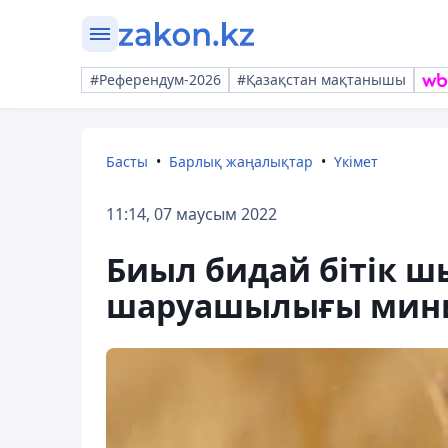
#Референдум-2026
#Қазақстан мақтанышы
Басты
Барлық жаңалықтар
Үкімет
11:14, 07 маусым 2022
Биыл бидай бітік ш
шаруашылығы минис