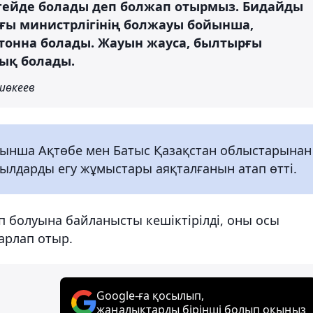
гейде болады деп болжап отырмыз. Бидайды
ғы министрлігінің болжауы бойынша,
 тонна болады. Жауын жауса, былтырғы
ық болады.
шөкеев
ынша Ақтөбе мен Батыс Қазақстан облыстарынан
қылдарды егу жұмыстары аяқталғанын атап өтті.
болуына байланысты кешіктірілді, оны осы
арлап отыр.
Google-ға қосылып,
жаңалықтарды бірінші болып оқыңыз