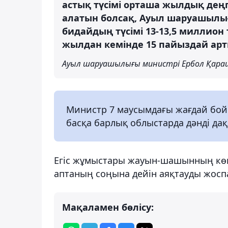
астық түсімі орташа жылдық дең
алатын болсақ, Ауыл шаруашылы
бидайдың түсімі 13-13,5 миллион
жылдан кемінде 15 пайыздай арт
Ауыл шаруашылығы министрі Ербол Қара
Министр 7 маусымдағы жағдай бой
басқа барлық облыстарда дәнді да
Егіс жұмыстары жауын-шашынның көп 
аптаның соңына дейін аяқтауды жосп
Мақаламен бөлісу: