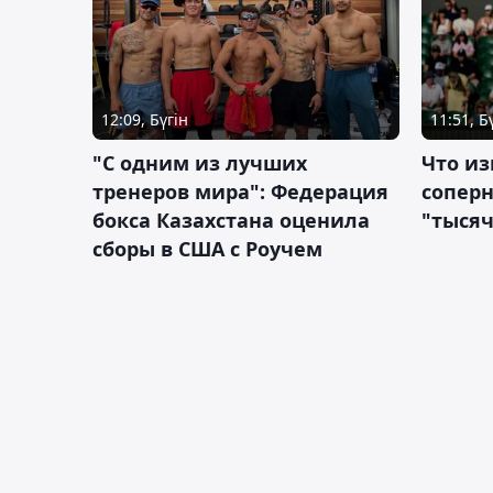
12:09, Бүгін
11:51, Б
"С одним из лучших
Что из
тренеров мира": Федерация
сопер
бокса Казахстана оценила
"тысяч
сборы в США с Роучем