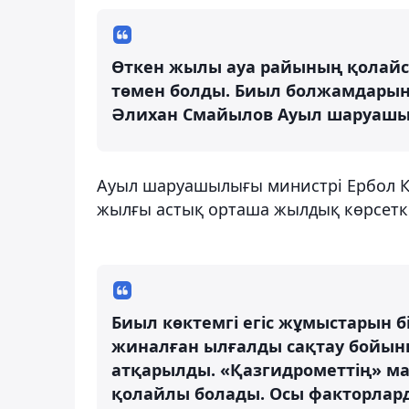
Өткен жылы ауа райының қолайс
төмен болды. Биыл болжамдарыңы
Әлихан Смайылов Ауыл шаруашы
Ауыл шаруашылығы министрі Ербол Қ
жылғы астық орташа жылдық көрсетк
Биыл көктемгі егіс жұмыстарын б
жиналған ылғалды сақтау бойын
атқарылды. «Қазгидрометтің» м
қолайлы болады. Осы факторлар