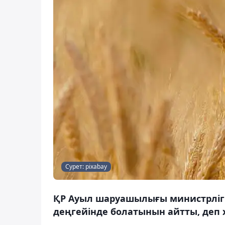
Сурет: pixabay
ҚР Ауыл шаруашылығы министрлігі
деңгейінде болатынын айтты, деп х