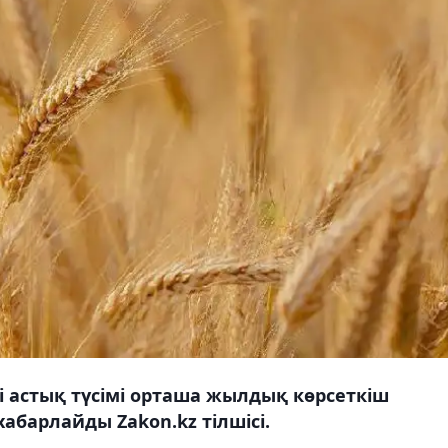
 астық түсімі орташа жылдық көрсеткіш
абарлайды Zakon.kz тілшісі.