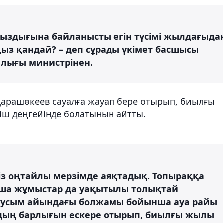
ыздығына байланысты егін түсімі жылдағыда
з қандай? – деп сұрады үкімет басшысы
лығы министрінен.
арашөкеев сауалға жауап бере отырып, биылғы
іш деңгейінде болатынын айтты.
із оңтайлы мерзімде аяқтадық. Топыраққа
ша жұмыстар да уақытылы толықтай
аусым айындағы болжамы бойынша ауа райы
дың барлығын ескере отырып, биылғы жылы