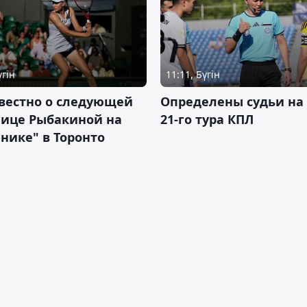
үгін
11:11, Бүгін
вестно о следующей
Определены судьи на
нице Рыбакиной на
21-го тура КПЛ
нике" в Торонто