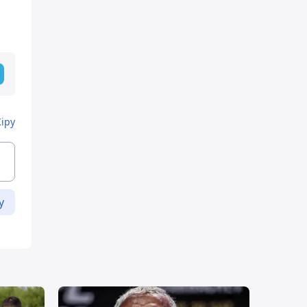
Кіру
у