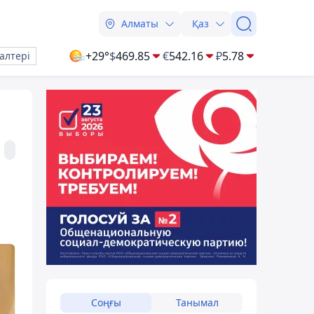
Алматы
Қаз
+29°
$
469.85
€
542.16
₽
5.78
алтері
Соңғы
Танымал