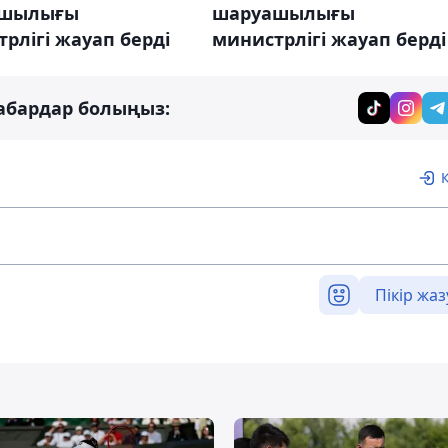
ашылығы
шаруашылығы
рлігі жауап берді
министрлігі жауап берді
абардар болыңыз:
Пікір жаз