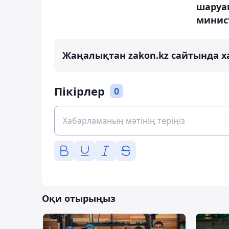
шару
минист
Жаңалықтан zakon.kz сайтында х
Пікірлер
0
Оқи отырыңыз