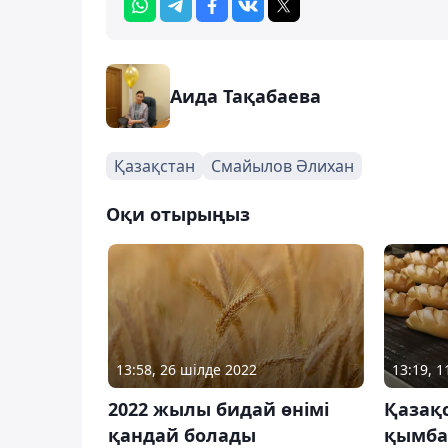
Аида Тақабаева
Қазақстан
Смайылов Әлихан
Оқи отырыңыз
13:58, 26 шілде 2022
13:19, 1
2022 жылы бидай өнімі
Қазақ
қандай болады
қымба