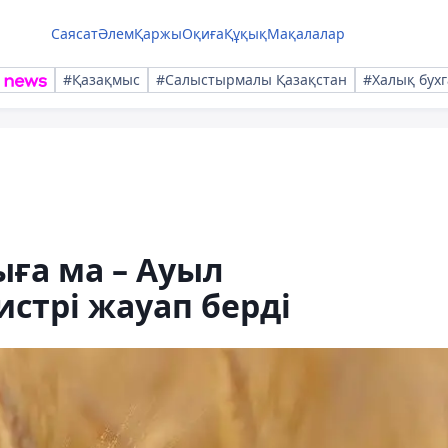
Саясат
Әлем
Қаржы
Оқиға
Құқық
Мақалалар
#Қазақмыс
#Салыстырмалы Қазақстан
#Халық бухг
ыға ма – Ауыл
трі жауап берді