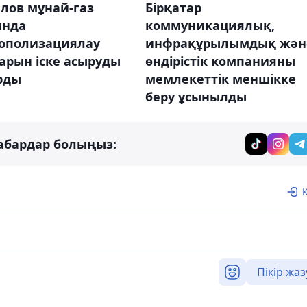
Бірқатар
лов мұнай-газ
коммуникациялық,
ында
инфрақұрылымдық жән
ополизациялау
өндірістік компанияны
арын іске асыруды
мемлекеттік меншікке
рды
беру ұсынылды
абардар болыңыз:
Пікір жаз