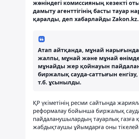
жөніндегі комиссияның кезекті оты
дамыту агенттігінің басты тауар 
қаралды, деп хабарлайды Zakon.kz.
Атап айтқанда, мұнай нарығында
жалпы, мұнай және мұнай өнімд
мұнайды жер қойнауын пайдалан
биржалық сауда-саттығын енгізу,
т.б. ұсынылды.
ҚР үкіметінің ресми сайтында жариял
реформалау бойынша биржалық сауда
пайдаланушылардың тауарлық газға қ
жабдықтаушы ұйымдарға оны тікелей жә