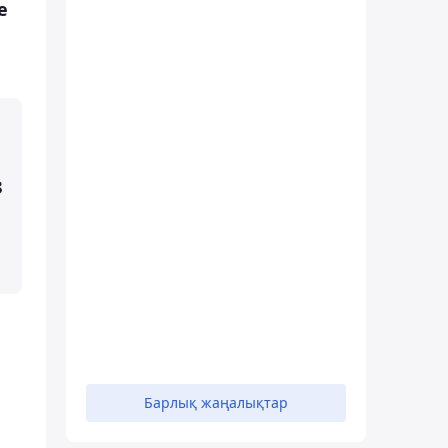
е
З
Барлық жаңалықтар