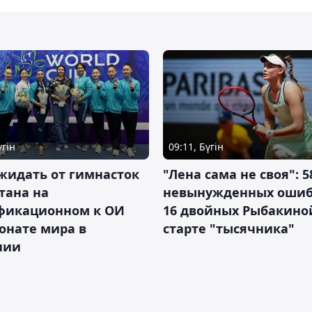
үгін
09:11, Бүгін
жидать от гимнасток
"Лена сама не своя": 5
тана на
невынужденных ошиб
фикационном к ОИ
16 двойных Рыбакино
онате мира в
старте "тысячника"
нии