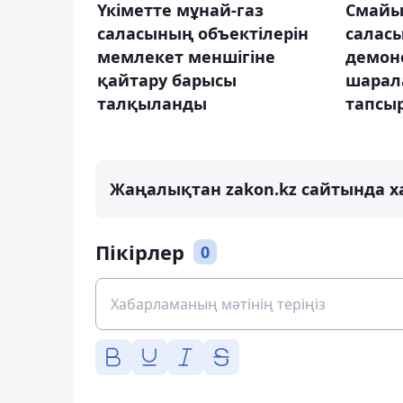
Үкіметте мұнай-газ
Смайы
саласының объектілерін
салас
мемлекет меншігіне
демон
қайтару барысы
шарал
талқыланды
тапсы
Жаңалықтан zakon.kz сайтында х
Пікірлер
0