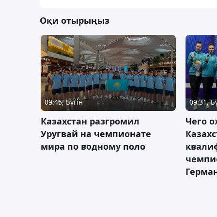
Оқи отырыңыз
09:45, Бүгін
09:31, Б
Казахстан разгромил
Чего о
Уругвай на чемпионате
Казахс
мира по водному поло
квали
чемпи
Герма