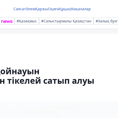
Саясат
Әлем
Қаржы
Оқиға
Құқық
Мақалалар
#Қазақмыс
#Салыстырмалы Қазақстан
#Халық бухг
қойнауын
 тікелей сатып алуы