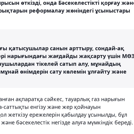
рысын өткізді, онда Бәсекелестікті қорғау жән
нарықтарын реформалау жөніндегі ұсыныстары
ғы қатысушылар санын арттыру, сондай-ақ
ері нарығындағы жағдайды жақсарту үшін МӨ
ушылардан тікелей сатып алу, мұнайдың
 мұнай өнімдерін сату көлемін ұлғайту және
анған ақпаратқа сәйкес, тауарлық газ нарығын
-саттықты енгізу және жер қойнауын
ол жеткізу ережелерін қабылдау ұсынылды, бұл
не бәсекелестік негізде алуға мүмкіндік береді.