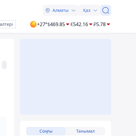
Алматы
Қаз
+27°
$
469.85
€
542.16
₽
5.78
алтері
Соңғы
Танымал