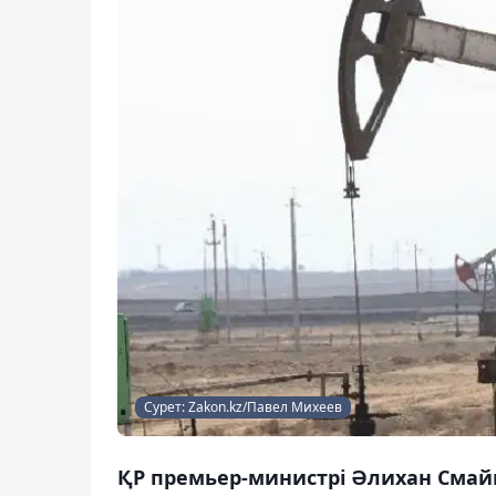
Сурет: Zakon.kz/Павел Михеев
ҚР премьер-министрі Әлихан Сма