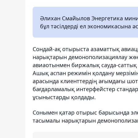
Әлихан Смайылов Энергетика минис
бұл тәсілдерді ел экономикасына 
Сондай-ақ отырыста азаматтық авиац
нарықтарын демонополизациялау жөні
авиаотынмен биржалық сауда-саттық ү
Ашық аспан режимін қолдану мерзімін 
арасында клиенттердің ағымдағы шот
бағдарламалық интерфейстер стандарт
ұсыныстарды қолдады.
Сонымен қатар отырыс барысында эл
тасымалы нарықтарын демонополизац