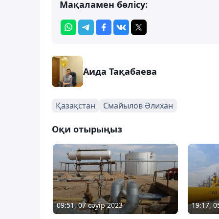
Мақаламен бөлісу:
Аида Тақабаева
Қазақстан
Смайылов Әлихан
Оқи отырыңыз
09:51, 07 сәуір 2023
19:17, 