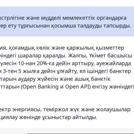
трлігіне және мүдделі мемлекеттік органдарға
әсер ету тұрғысынан қосымша талдауды тапсырды.
ия, қоғамдық көлік және қаржылық қызметтер
ндегі шаралар қаралды. Жалпы, Үкімет басшысы
лесін 10-нан 20%-ға дейін арттыру, әуежайларда
3-тен 5 жылға дейін ұлғайту, ел ішіндегі банктер
тарын аудару жүйесін және ашық банктік
тарын (Open Banking и Open API) енгізу жөніндег
ектр энергиясы, теміржол жүк және жолаушылар
иялау жөнінде ұсыныстар айтылды.