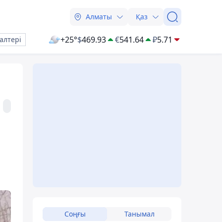
Алматы
Қаз
+25°
$
469.93
€
541.64
₽
5.71
алтері
Соңғы
Танымал