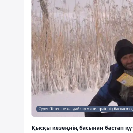
Сурет: Төтенше жағдайлар министрлігінің баспасөз 
Қысқы кезеңнің басынан бастап қ