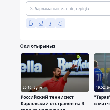
Оқи отырыңыз
20:16, Бүгін
19:52, Б
Российский теннисист
"Тараз
Карловский отстранён на 3
в матч
года за нарушение