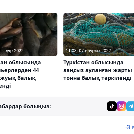
1 сәуір 2022
11:08, 07 наурыз 2022
тан облысында
Түркістан облысында
ньерлерден 44
заңсыз ауланған жарты
е жуық балық
тонна балық тәркіленді
енді
абардар болыңыз: