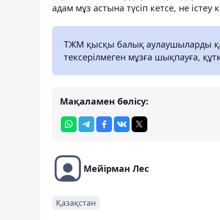
адам мұз астына түсіп кетсе, не істеу 
ТЖМ қысқы балық аулаушыларды қау
тексерілмеген мұзға шықпауға, құт
Мақаламен бөлісу:
Мейірман Лес
Қазақстан