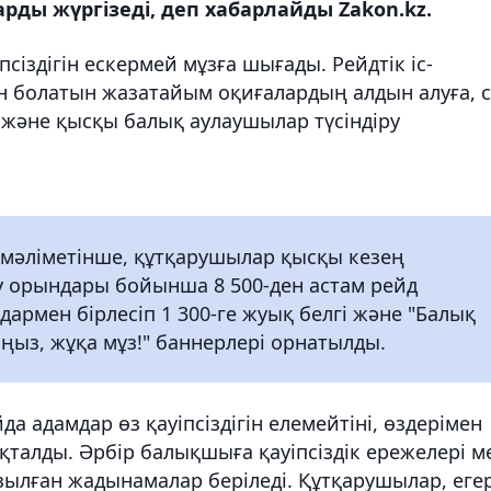
рды жүргізеді, деп хабарлайды Zakon.kz.
сіздігін ескермей мұзға шығады. Рейдтік іс-
болатын жазатайым оқиғалардың алдын алуға, с
және қысқы балық аулаушылар түсіндіру
 мәліметінше,
құтқарушылар
қ
ысқы кезең
ау орындары бойынша 8 500-ден астам рейд
ндармен бірлесіп 1 300-ге жуық белгі және "Балық
ңыз, жұқа мұз!" баннерлері орнатылды.
а адамдар өз қауіпсіздігін елемейтіні, өздерімен
ықталды. Әрбір балықшыға қауіпсіздік ережелері м
ылған жадынамалар беріледі. Құтқарушылар, еге