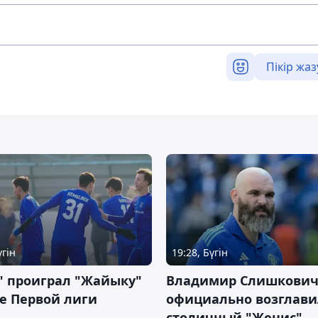
Пікір жаз
үгін
19:28, Бүгін
" проиграл "Жайыку"
Владимир Слишкови
е Первой лиги
официально возглави
столичный "Женис"