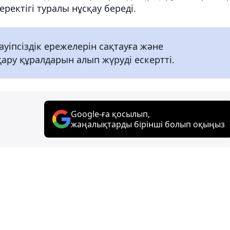
керектігі туралы нұсқау береді.
іпсіздік ережелерін сақтауға және
қару құралдарын алып жүруді ескертті.
Google-ға қосылып,
жаңалықтарды бірінші болып оқыңыз