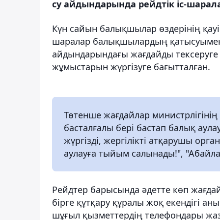
су айдындарында рейдтік іс-шарала
Күн сайын балықшылар өздерінің қауіп
шаралар балықшылардың қатысуымен 
айдындарындағы жағдайды тексеруге 
жұмыстарын жүргізуге бағытталған.
Төтенше жағдайлар министрлігінің
басталғалы бері бастап балық аул
жүргізді, жергілікті атқарушы орга
аулауға тыйым салынады!", "Абайла
Рейдтер барысында әдетте көп жағдайд
бірге құтқару құралы жоқ екендігі ан
шұғыл қызметтердің телефондары жаз