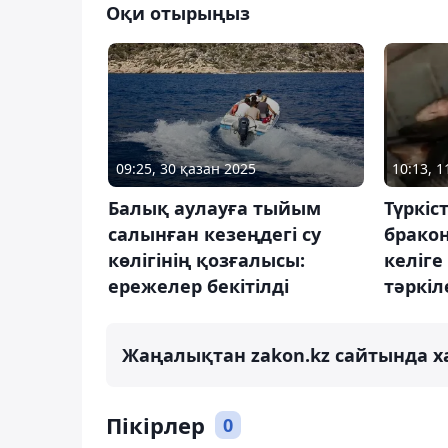
Оқи отырыңыз
09:25, 30 қазан 2025
10:13, 1
Балық аулауға тыйым
Түркіс
салынған кезеңдегі су
брако
көлігінің қозғалысы:
келіг
ережелер бекітілді
тәркіл
Жаңалықтан zakon.kz сайтында х
Пікірлер
0