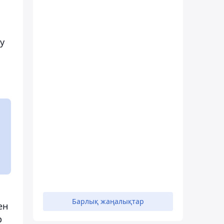
у
Барлық жаңалықтар
ен
р