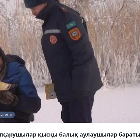
қызметі
ұтқарушылар қысқы балық аулаушылар барат