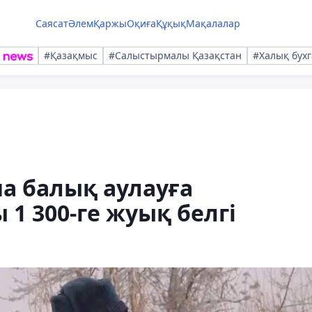
Саясат
Әлем
Қаржы
Оқиға
Құқық
Мақалалар
#Қазақмыс
#Салыстырмалы Қазақстан
#Халық бухг
а балық аулауға
1 300-ге жуық белгі