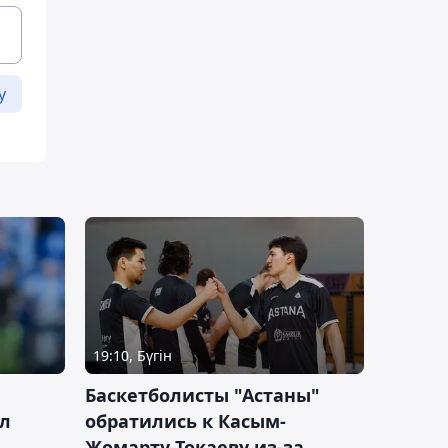
у
19:10, Бүгін
ч
Баскетболисты "Астаны"
л
обратились к Касым-
Жомарту Токаеву из-за