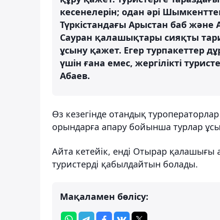
кесенелерін; одан әрі Шымкенттег
Түркістандағы Арыстан баб және 
Сауран қалашықтары сияқты тари
ұсыну қажет. Егер турпакеттер д
үшін ғана емес, жергілікті турис
Абаев.
Өз кезегінде отандық туроператорлар 
орындарға апару бойынша турлар ұсын
Айта кетейік, енді Отырар қалашығы 
туристерді қабылдайтын болады.
Мақаламен бөлісу: