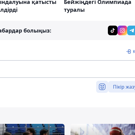
ындалуына қатысты
Бейжіңдегі Олимпиада
ілдірді
туралы
абардар болыңыз:
Пікір жаз