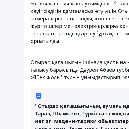
Үш жылға созылған ауқымды жоба аясы
қауіпсіздігін қамтамасыз ету үшін О
камералары орнатылды, көшелер эл
жүргіншілер мен электрокарларға ар
арналған орындықтар, субұрқақтар, м
орнатылды.
Отырар қалашығын ішінара қалпына 
танысу барысында Дәурен Абаев турби
Жібек жолы" турын ұйымдастырып, же
"Отырар қалашығының аумағынд
Тараз, Шымкент, Түркістан сияқт
негізгі мәдени-тарихи объектіле
құру қажет. Туристерге Тараздағы