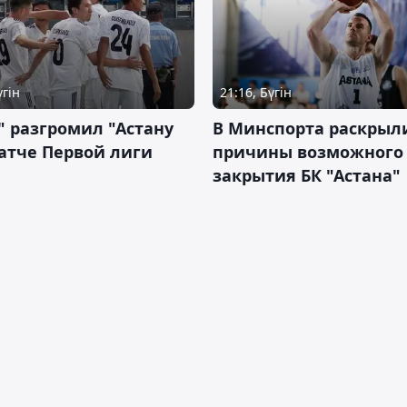
үгін
21:16, Бүгін
" разгромил "Астану
В Минспорта раскрыл
атче Первой лиги
причины возможного
закрытия БК "Астана"