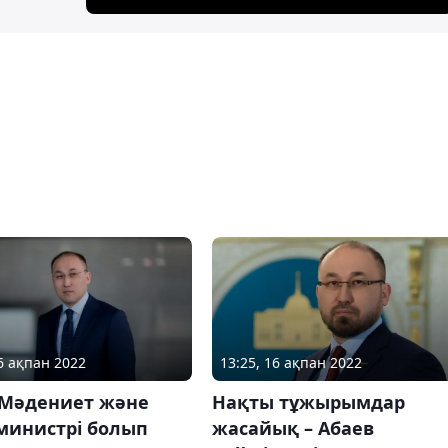
16 ақпан 2022
13:25, 16 ақпан 2022
 Мәдениет және
Нақты тұжырымдар
министрі болып
жасайық – Абаев