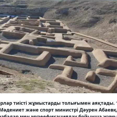
рлар тиісті жұмыстарды толығымен аяқтады. 
Мәдениет және спорт министрі Дәурен Абаевқ
қазбалар мен музеефикациялау бойынша жұм