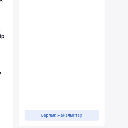
.
ір
р
Барлық жаңалықтар