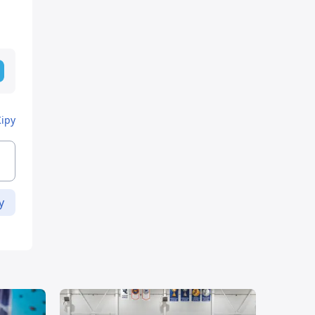
Кіру
у