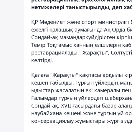
нәтижелері таныстырылды, деп хаб
ҚР Мәдениет және спорт министрлігі
ежелгі қалашық аумағында Ақ Орда би
Сондай-ақ мамандаркүйдірілген кірпі
Темір Тоқтамыс ханның елшілерін қаб
реставрациялады, "Жарақты", Солтүс
келтірді.
Қалаға "Жарақты" қақпасы арқылы кі
кешен табылды. Тұрғын үйлердің маң
ыдыстар жасалатын екі камералы пеш
Ғалымдар тұрғын үйлердегі шеберхана
Сондай-ақ, XVII ғасырдағы базар алаң
наубайхана кешені және тұрғын үй о
консервациялау жұмыстары жүргізілді