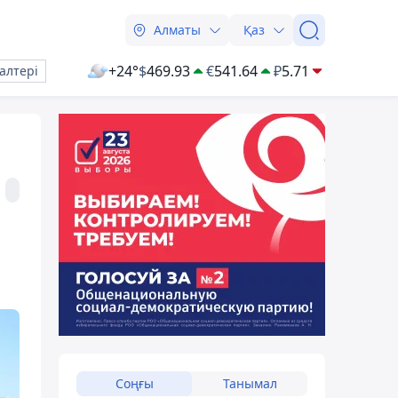
Алматы
Қаз
+24°
$
469.93
€
541.64
₽
5.71
алтері
Соңғы
Танымал