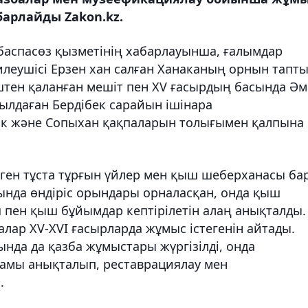
арлайды Zakon.kz.
 баспасөз қызметінің хабарлауынша, ғалымдар
леушісі Ерзен хан салған Ханаканың орнын тапты
штен қаланған мешіт пен XV ғасырдың басында Әм
ылдаған Бердібек сарайын ішінара
тік және Сопыхан қақпаларын толығымен қалпына
рген тұста тұрғын үйлер мен қыш шеберханасы ба
ында өндіріс орындары орналасқан, онда қыш
 пен қыш бұйымдар кептірілетін алаң анықталды.
лар XV-XVI ғасырларда жұмыс істегенін айтады.
ында да қазба жұмыстары жүргізілді, онда
рамы анықталып, реставрациялау мен
.