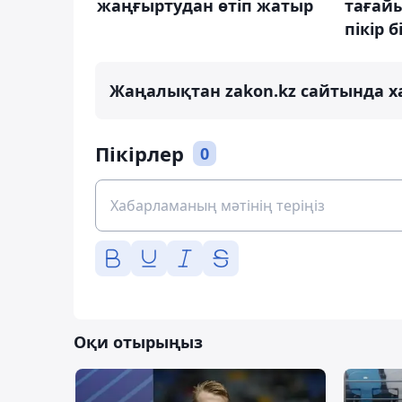
жаңғыртудан өтіп жатыр
тағай
пікір б
Жаңалықтан zakon.kz сайтында х
Пікірлер
0
Оқи отырыңыз