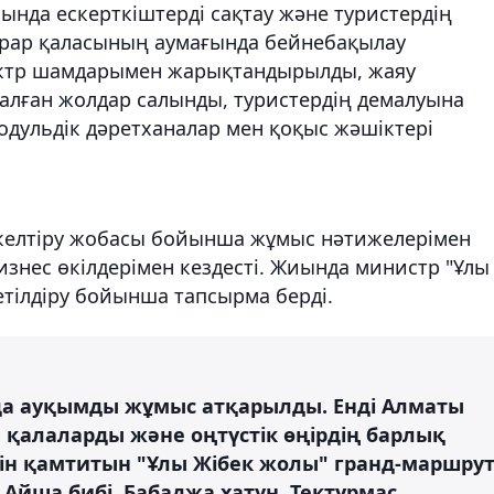
нда ескерткіштерді сақтау және туристердің
тырар қаласының аумағында бейнебақылау
ектр шамдарымен жарықтандырылды, жаяу
налған жолдар салынды, туристердің демалуына
одульдік дәретханалар мен қоқыс жәшіктері
келтіру жобасы бойынша жұмыс нәтижелерімен
знес өкілдерімен кездесті. Жиында министр "Ұлы
тілдіру бойынша тапсырма берді.
а ауқымды жұмыс атқарылды. Енді Алматы
ы қалаларды және оңтүстік өңірдің барлық
рін қамтитын "Ұлы Жібек жолы" гранд-маршру
 Айша бибі, Бабаджа хатун, Тектұрмас