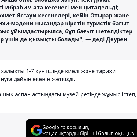
і Ибраһим ата кесенесі мен цитадельді;
Ахмет Яссауи кесенелері, кейін Отырар және
хи-мәдени нысандар кіретін туристік бағыт
ұрыс ұйымдастырылса, бұл бағыт шетелдіктер
тер үшін де қызықты болады", — деді Дәурен
халықты 1-7 күн ішінде киелі және тарихи
уға дайын екенін жеткізді.
ашық аспан астындағы музей ретінде жұмыс істеп,
Google-ға қосылып,
жаңалықтарды бірінші болып оқыңыз