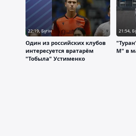
22:19, Бүгін
21:54, Б
Один из российских клубов
"Туран
интересуется вратарём
М" в м
"Тобыла" Устименко