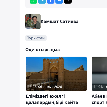
Камшат Сатиева
Түркістан
Оқи отырыңыз
16:28, 06 тамыз 2026
14:04, 
Еліміздегі ежелгі
Абаев
қалалардың бірі қайта
спорт 