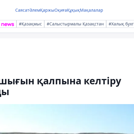
Саясат
Әлем
Қаржы
Оқиға
Құқық
Мақалалар
#Қазақмыс
#Салыстырмалы Қазақстан
#Халық бухг
ашығын қалпына келтіру
ды