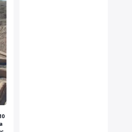
10
а
ыс