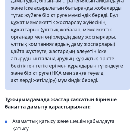
дамытудың бірыңғай стратегиясын айқындауға
және іске асырылатын бытыраңқы жобаларды
тұтас жүйеге біріктіруге мүмкіндік береді. Бұл
құжат мемлекеттік жоспарлау жүйесінің
құжаттарын (ұлттық жобалар, мемлекеттік
органдар мен өңірлердің даму жоспарлары,
ұлттық компаниялардың даму жоспарлары)
қайта жүктеуге, жастардың әлеуетін іске
асыруды ынталандырудың құқықтық өрісте
бекітілген тетіктері мен құралдарын түгендеуге
және біріктіруге (НҚА мен заңға тәуелді
актілерді жетілдіру) мүмкіндік береді.
Тұжырымдамада жастар саясатын бірнеше
бағытта дамыту қарастырылған:
Азаматтық қатысу және шешім қабылдауға
қатысу