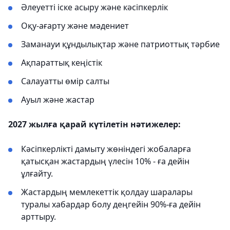
Әлеуетті іске асыру және кәсіпкерлік
Оқу-ағарту және мәдениет
Заманауи құндылықтар және патриоттық тәрбие
Ақпараттық кеңістік
Салауатты өмір салты
Ауыл және жастар
2027 жылға қарай күтілетін нәтижелер:
Кәсіпкерлікті дамыту жөніндегі жобаларға
қатысқан жастардың үлесін 10% - ға дейін
ұлғайту.
Жастардың мемлекеттік қолдау шаралары
туралы хабардар болу деңгейін 90%-ға дейін
арттыру.