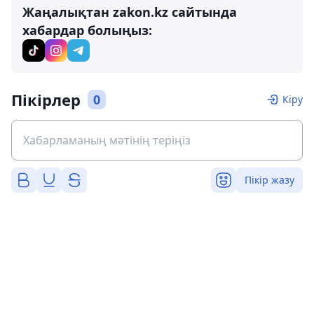
Жаңалықтан zakon.kz сайтында
хабардар болыңыз:
Пікірлер
0
Кіру
Пікір жазу