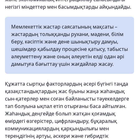
негізгі міндеттер мен басымдықтарды айқындайды.
Мемлекеттік жастар саясатының мақсаты –
жастардың толыққанды рухани, мәдени, білім
беру, кәсіптік және дене шынықтыру дамуы,
шешімдер қабылдау процесіне қатысу, табысты
әлеуметтену және оның әлеуетін елді одан әрі
дамытуға бағыттау үшін жағдайлар жасау.
Құжатта сыртқы факторлардың әсері бүгінгі таңда
қазақстандықтардың жас буыны жаңа жаһандық
сын-қатерлер мен соған байланысты тәуекелдерге
тап болуына ықпал етіп отырғаны баса айтылған.
Жаһандық деңгейде болып жатқан қоғамдық
өмірдегі өзгерістер, цифрландыру, бұқаралық
коммуникациялардың қарқындылығы мен
тереңдігінің артуы, әскери және гибридтік