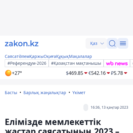
Қаз
Саясат
Әлем
Қаржы
Оқиға
Құқық
Мақалалар
#Референдум-2026
#Қазақстан мақтанышы
+27°
$
469.85
€
542.16
₽
5.78
Басты
Барлық жаңалықтар
Үкімет
16:36, 13 қаңтар 2023
Елімізде мемлекеттік
жастар саясатының 2023 –