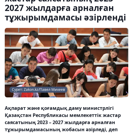
2027 жылдарға арналған
тұжырымдамасы әзірленді
Сурет: Zakon.kz/Павел Михеев
Ақпарат және қоғамдық даму министрлігі
Қазақстан Республикасы мемлекеттік жастар
саясатының 2023 – 2027 жылдарға арналған
тұжырымдамасының жобасын әзірледі, деп