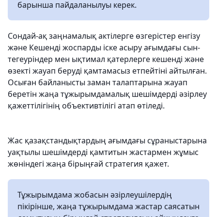
барынша пайдаланылуы керек.
Сондай-ақ заңнамалық актілерге өзгерістер енгізу
және Кешенді жоспарды іске асыру ағымдағы сын-
тегеуріндер мен ықтимал қатерлерге кешенді және
өзекті жауап беруді қамтамасыз етпейтіні айтылған.
Осыған байланысты заман талаптарына жауап
беретін жаңа тұжырымдамалық шешімдерді әзірлеу
қажеттілігінің объективтілігі атап өтіледі.
Жас қазақстандықтардың ағымдағы сұраныстарына
уақтылы шешімдерді қамтитын жастармен жұмыс
жөніндегі жаңа бірыңғай стратегия қажет.
Тұжырымдама жобасын әзірлеушілердің
пікірінше, жаңа тұжырымдама жастар саясатын