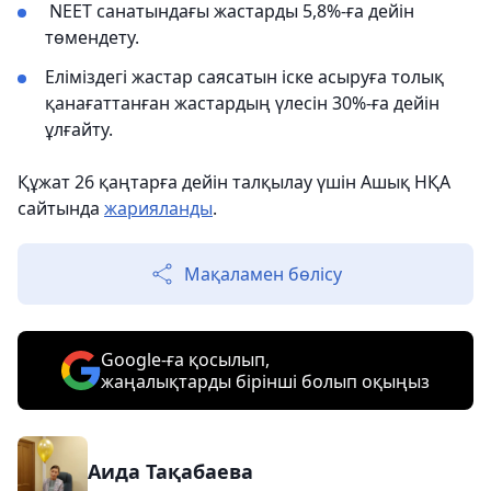
NEET санатындағы жастарды 5,8%-ға дейін
төмендету.
Еліміздегі жастар саясатын іске асыруға толық
қанағаттанған жастардың үлесін 30%-ға дейін
ұлғайту.
Құжат 26 қаңтарға дейін талқылау үшін Ашық НҚА
сайтында
жарияланды
.
Мақаламен бөлісу
Google-ға қосылып,
жаңалықтарды бірінші болып оқыңыз
Аида Тақабаева