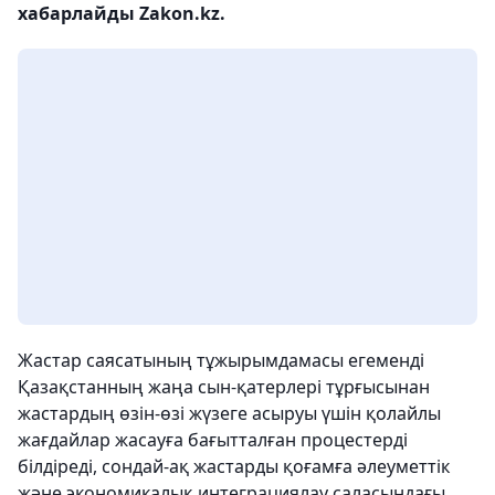
хабарлайды Zakon.kz.
Жастар саясатының тұжырымдамасы егеменді
Қазақстанның жаңа сын-қатерлері тұрғысынан
жастардың өзін-өзі жүзеге асыруы үшін қолайлы
жағдайлар жасауға бағытталған процестерді
білдіреді, сондай-ақ жастарды қоғамға әлеуметтік
және экономикалық интеграциялау саласындағы