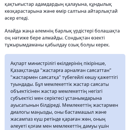
қақтығыстар адамдардың қалауына, құндылық
көзқарастарына және өмір салтына айтарлықтай
әсер етеді.
Алайда жаңа әлемнің барлық үрдістері болашақта
оң нәтиже бере алмайды. Сондықтан өзекті
тұжырымдаманы қабылдау озық болуы керек.
Ақпарт министрілігі өкілдерінің пікірінше,
Қазақстанда "жастарға арналған саясаттан"
"жастармен саясатқа" түбегейлі көшу қажеттігі
туындады. Бұл мемлекеттік жастар саясаты
объектісінен жастар мемлекеттің негізгі
субъектісі мен серіктесі ұстанымдарына
ауысатынын білдіреді. Мемлекеттің жастармен
диалогы маңызды, оны бастамашыл және
жасампаз күш ретінде қараған жөн, оның
әлеуеті қоғам мен мемлекеттің дамуы үшін