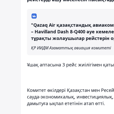
"Qazaq Air қазақстандық авиако
– Havilland Dash 8-Q400 әуе кеме
тұрақты жолаушылар рейстерін о
ҚР ИИДМ Азаматтық авиация комитеті
Ұшақ аптасына 3 рейс жиілігімен қат
Комитет өкілдері Қазақстан мен Ресе
сауда-экономикалық, инвестициялық,
дамытуға ықпал ететінін атап өтті.