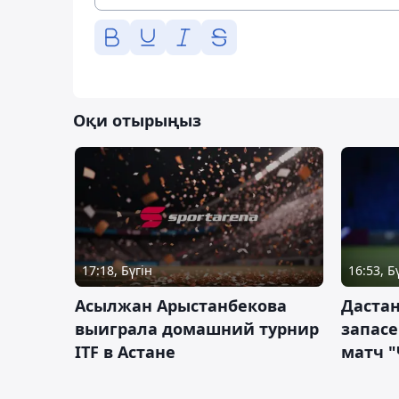
Оқи отырыңыз
17:18, Бүгін
16:53, Б
Асылжан Арыстанбекова
Дастан
выиграла домашний турнир
запас
ITF в Астане
матч "