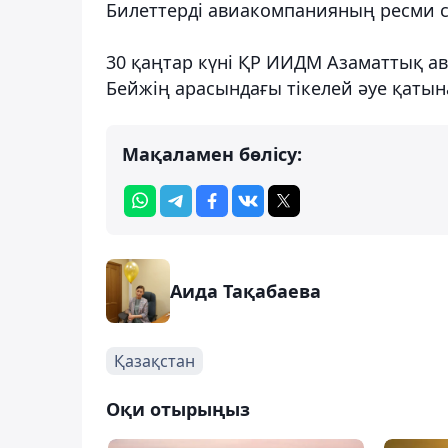
Билеттерді авиакомпанияның ресми с
30 қаңтар күні ҚР ИИДМ Азаматтық ав
Бейжің арасындағы тікелей әуе қат
Мақаламен бөлісу:
Аида Тақабаева
Қазақстан
Оқи отырыңыз