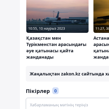
10:55, 10 наурыз 2023
11:27, 
Қазақстан мен
Астан
Түрікменстан арасындағы
арасын
әуе қатынасы қайта
қатын
жанданады
жанда
Жаңалықтан zakon.kz сайтында х
Пікірлер
0