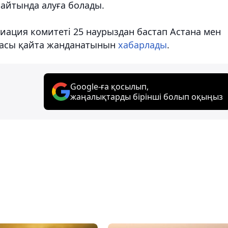
айтында алуға болады.
иация комитеті 25 наурыздан бастап Астана мен
ынасы қайта жанданатынын
хабарлады
.
Google-ға қосылып,
жаңалықтарды бірінші болып оқыңыз