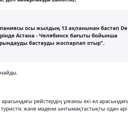
мпаниясы осы жылдың 13 ақпанынан бастап De
лерінде Астана - Челябинск бағыты бойынша
рындауды бастауды жоспарлап отыр".
ынайды.
й арасындағы рейстердің ұлғаюы екі ел арасындағ
 туристік және мәдени ынтымақтастықты одан әрі