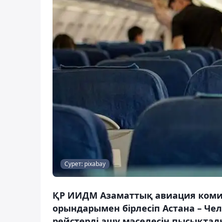
Сурет: pixabay
ҚР ИИДМ Азаматтық авиация коми
орындарымен бірлесіп Астана – Че
рейстерді ашу мәселесін пысықтады