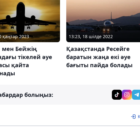
30 қаңтар 2023
13:23, 18 шілде 2022
а мен Бейжің
Қазақстанда Ресейге
дағы тікелей әуе
баратын жаңа екі әуе
асы қайта
бағыты пайда болады
нады
абардар болыңыз: