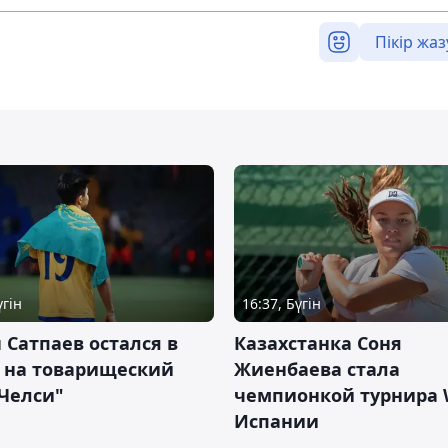
Пікір жаз
үгін
16:37, Бүгін
 Сатпаев остался в
Казахстанка Соня
е на товарищеский
Жиенбаева стала
Челси"
чемпионкой турнира 
Испании