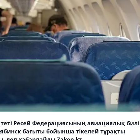
теті Ресей Федерациясының авиациялық билі
лябинск бағыты бойынша тікелей тұрақты
, деп хабарлайды Zakon.kz.