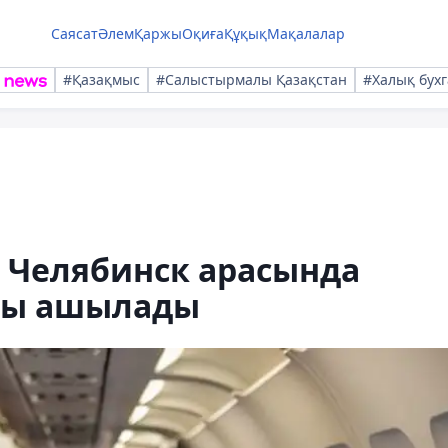
Саясат
Әлем
Қаржы
Оқиға
Құқық
Мақалалар
#Қазақмыс
#Салыстырмалы Қазақстан
#Халық бухг
 Челябинск арасында
асы ашылады