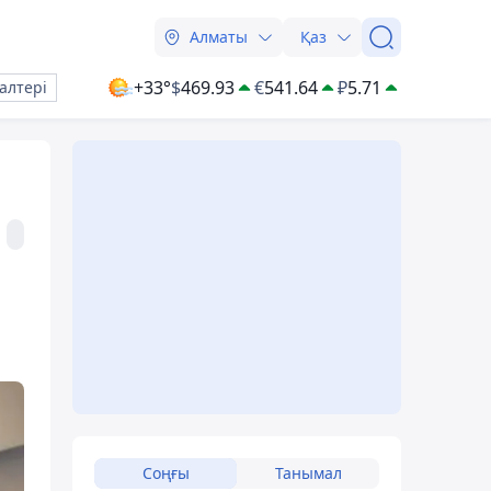
Алматы
Қаз
+33°
$
469.93
€
541.64
₽
5.71
алтері
Соңғы
Танымал