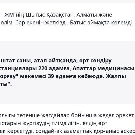
 ТЖМ-нің Шығыс Қазақстан, Алматы және
лімі бар екенін жеткізді. Батыс аймақта көлемді
штат саны, атап айтқанда, өрт сөндіру
 станциялары 220 адамға, Апаттар медицинасы
орғау" мекемесі 39 адамға көбеюде. Жалпы
ты".
лығы төтенше жағдайлар бойынша жедел әрекет
тарын жүргізудің тиімділігін, елдің өрт
ек көрсетуді, сондай-ақ азаматтық қорғаныс әске