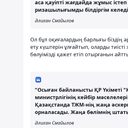
аса қауіпті жағдайда жұмыс іст
ризашылығымды білдіргім келеді
Әлихан Смайылов
Ол бұл оқиғалардың барлығы біздің ә
ету күштерін ұлғайтып, оларды тиісті
бөлуімізді қажет етіп отырғанын айтт
"Осыған байланысты ҚР Үкіметі 
министрлігінің кейбір мәселелер
Қазақстанда ТЖМ-нің жаңа әскери
орналасады. Жаңа бөлімнің штаты
Әлихан Смайылов