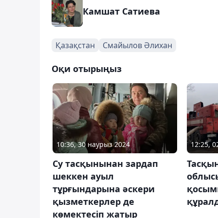
Камшат Сатиева
Қазақстан
Смайылов Әлихан
Оқи отырыңыз
10:36, 30 наурыз 2024
12:25, 0
Су тасқынынан зардап
Тасқын
шеккен ауыл
облыс
тұрғындарына әскери
қосым
қызметкерлер де
құралд
көмектесіп жатыр