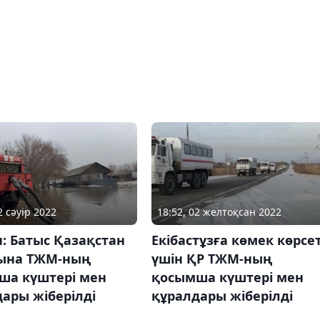
2 сәуір 2022
18:52, 02 желтоқсан 2022
: Батыс Қазақстан
Екібастұзға көмек көрсе
ына ТЖМ-ның
үшін ҚР ТЖМ-ның
ша күштері мен
қосымша күштері мен
ары жіберілді
құралдары жіберілді