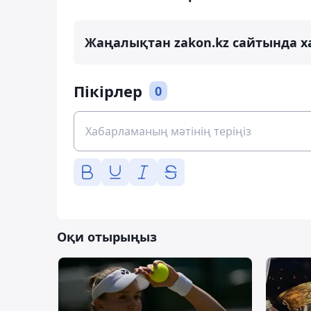
Жаңалықтан zakon.kz сайтында х
Пікірлер
0
Оқи отырыңыз