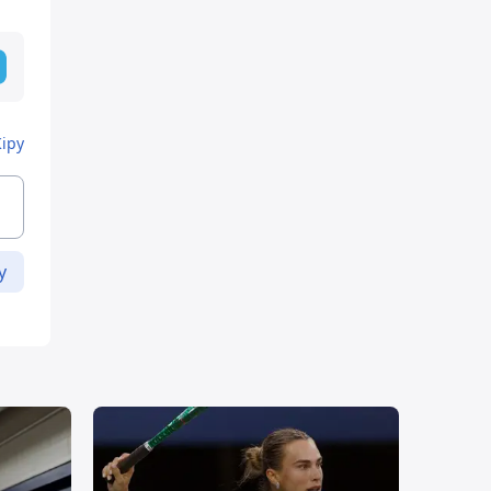
Кіру
у