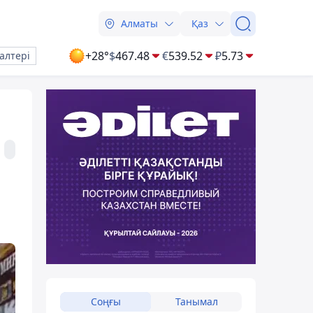
Алматы
Қаз
+28°
$
467.48
€
539.52
₽
5.73
алтері
Соңғы
Танымал