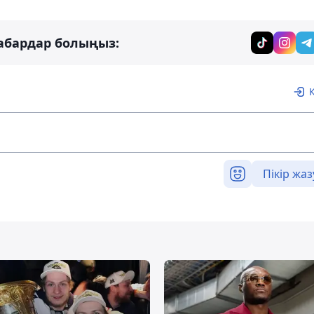
абардар болыңыз:
Пікір жаз