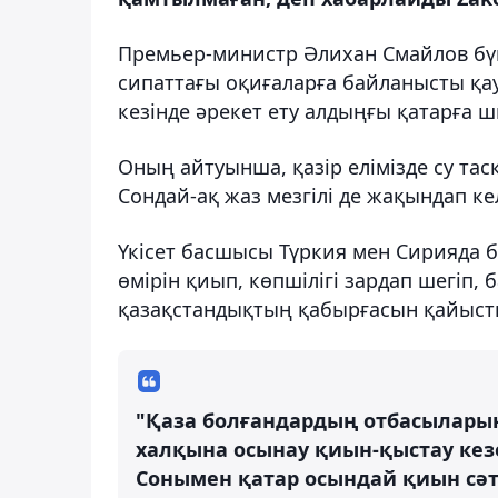
Премьер-министр Әлихан Смайлов бүг
сипаттағы оқиғаларға байланысты қау
кезінде әрекет ету алдыңғы қатарға ш
Оның айтуынша, қазір елімізде су та
Сондай-ақ жаз мезгілі де жақындап келе
Үкісет басшысы Түркия мен Сирияда б
өмірін қиып, көпшілігі зардап шегіп,
қазақстандықтың қабырғасын қайыст
"Қаза болғандардың отбасыларын
халқына осынау қиын-қыстау кезе
Сонымен қатар осындай қиын сәт