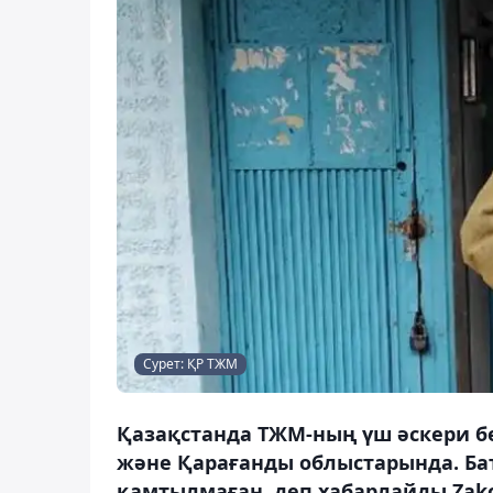
Сурет: ҚР ТЖМ
Қазақстанда ТЖМ-ның үш әскери б
және Қарағанды облыстарында. Ба
қамтылмаған, деп хабарлайды Zako