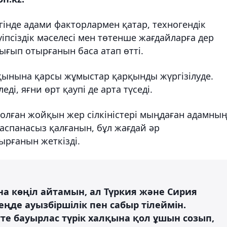
інде адами факторлармен қатар, техногендік
іпсіздік мәселесі мен төтенше жағдайларға дер
ығып отырғанын баса атап өтті.
сқынына қарсы жұмыстар қарқынды жүргізілуде.
ді, яғни өрт қаупі де арта түседі.
олған жойқын жер сілкіністері мыңдаған адамны
 баспанасыз қалғанын, бұл жағдай әр
ырғанын жеткізді.
а көңіл айтамын, ал Түркия және Сирия
ңде ауызбіршілік пен сабыр тілеймін.
те бауырлас түрік халқына қол ұшын созып,