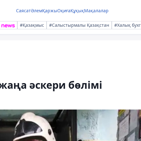
Саясат
Әлем
Қаржы
Оқиға
Құқық
Мақалалар
#Қазақмыс
#Салыстырмалы Қазақстан
#Халық бухг
жаңа әскери бөлімі