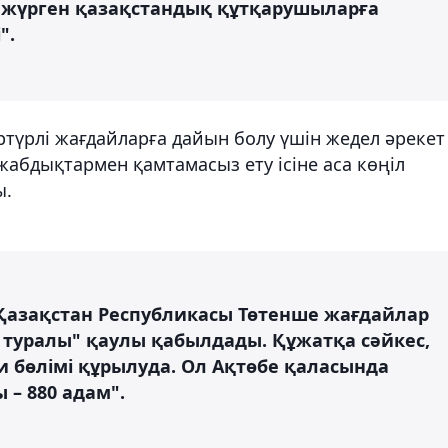
еп жүрген қазақстандық құтқарушыларға
".
ртүрлі жағдайларға дайын болу үшін жедел әрекет
 жабдықтармен қамтамасыз ету ісіне аса көңіл
ы.
"Қазақстан Республикасы Төтенше жағдайлар
і туралы" қаулы қабылдады. Құжатқа сәйкес,
 бөлімі құрылуда. Ол Ақтөбе қаласында
 – 880 адам".