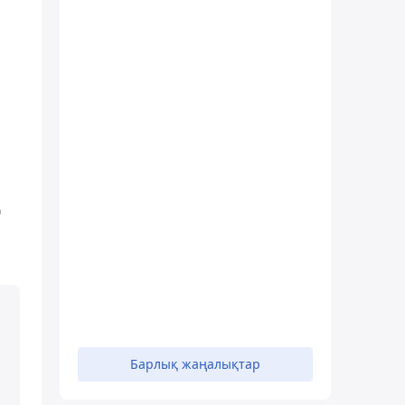
ң
Барлық жаңалықтар