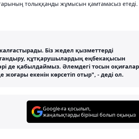
старының толыққанды жұмысын қамтамасыз етеді.
жалғастырады. Біз жедел қызметтерді
тандыру, құтқарушылардың еңбекақысын
әрі де қабылдаймыз. Әлемдегі тосын оқиғалар
е жоғары екенін көрсетіп отыр", - деді ол.
Google-ға қосылып,
жаңалықтарды бірінші болып оқыңыз