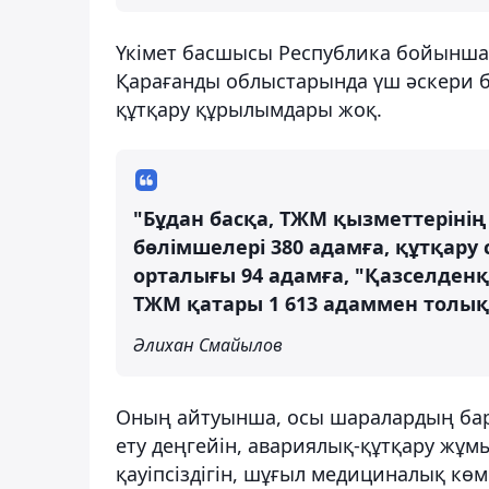
Үкімет басшысы Республика бойынша
Қарағанды облыстарында үш әскери бө
құтқару құрылымдары жоқ.
"Бұдан басқа, ТЖМ қызметтерінің 
бөлімшелері 380 адамға, құтқару
орталығы 94 адамға, "Қазселденқ
ТЖМ қатары 1 613 адаммен толық
Әлихан Смайылов
Оның айтуынша, осы шаралардың бар
ету деңгейін, авариялық-құтқару жұмыс
қауіпсіздігін, шұғыл медициналық көм