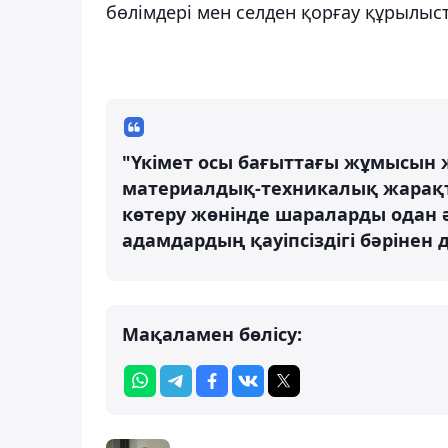
бөлімдері мен селден қорғау құрылы
"Үкімет осы бағыттағы жұмысын 
материалдық-техникалық жарақ
көтеру жөнінде шараларды одан 
адамдардың қауіпсіздігі бәрінен д
Мақаламен бөлісу: