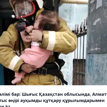
өлімі бар: Шығыс Қазақстан облысында, Алма
тыс өңірі ауқымды құтқару құрылымдарымен
n.kz.