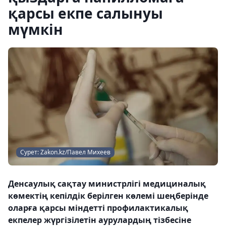
қарсы екпе салынуы
мүмкін
Сурет: Zakon.kz/Павел Михеев
Денсаулық сақтау министрлігі медициналық
көмектің кепілдік берілген көлемі шеңберінде
оларға қарсы міндетті профилактикалық
екпелер жүргізілетін аурулардың тізбесіне