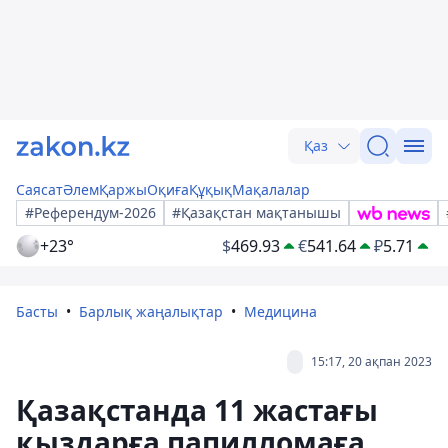
Қаз
Саясат
Әлем
Қаржы
Оқиға
Құқық
Мақалалар
#Референдум-2026
#Қазақстан мақтанышы
+23°
$
469.93
€
541.64
₽
5.71
Басты
Барлық жаңалықтар
Медицина
15:17, 20 ақпан 2023
Қазақстанда 11 жастағы
қыздарға папилломаға