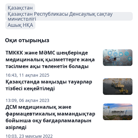
Қазақстан
Қазақстан Республикасы Денсаулық сақтау
министрлігі
Ашық НҚА
Оқи отырыңыз
ТМККК және МӘМС шеңберінде
медициналық қызметтерге жаңа
тәсілмен ақы төленетін болады
16:43, 11 ақпан 2025
Қазақстанда маңызды тауарлар
тізбесі кеңейтіледі
13:09, 06 ақпан 2023
ДСМ медициналық және
фармацевтикалық мамандықтар
бойынша оқу бағдарламаларын
әзірледі
10:03, 23 маусым 2022