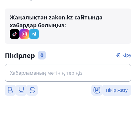
Жаңалықтан zakon.kz сайтында
хабардар болыңыз:
Пікірлер
0
Кіру
Пікір жазу