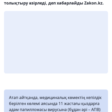
толықтыру әзірледі, деп хабарлайды Zakon.kz.
Атап айтқанда, медициналық көмектің кепілдік
берілген көлемі аясында 11 жастағы қыздарға
адам папилломасы вирусына (бұдан әрі – АПВ)