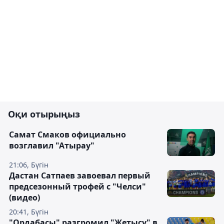
Оқи отырыңыз
Самат Смаков официально
возглавил "Атырау"
21:06, Бүгін
Дастан Сатпаев завоевал первый
предсезонный трофей с "Челси"
(видео)
20:41, Бүгін
"Ордабасы" разгромил "Жетысу" в