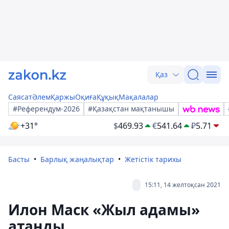
Қаз
Саясат
Әлем
Қаржы
Оқиға
Құқық
Мақалалар
#Референдум-2026
#Қазақстан мақтанышы
+31°
$
469.93
€
541.64
₽
5.71
Басты
Барлық жаңалықтар
Жетістік тарихы
15:11, 14 желтоқсан 2021
Илон Маск «Жыл адамы»
атанды