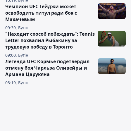
10:19, Бүгін
Чемпион UFC Гейджи может
освободить титул ради боя с
Махачевым
09:39, Бүгін
"Находит способ побеждать": Tennis
Letter похвалил Рыбакину за
трудовую победу в Торонто
09:00, Бүгін
Легенда UFC Кормье подетвердил
отмену боя Чарльза Оливейры и
Армана Царукяна
08:19, Бүгін