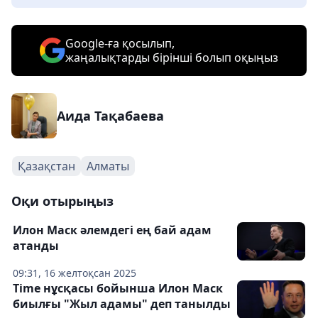
Google-ға қосылып,
жаңалықтарды бірінші болып оқыңыз
Аида Тақабаева
Қазақстан
Алматы
Оқи отырыңыз
Илон Маск әлемдегі ең бай адам
атанды
09:31, 16 желтоқсан 2025
Time нұсқасы бойынша Илон Маск
биылғы "Жыл адамы" деп танылды