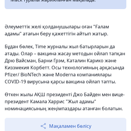
Әлеуметтік желі қолданушылары оған "Ғалам
адамы" атағын беру қажеттігін айтып жатыр.
Бұдан бөлек, Time журналы жыл батырларын да
атады. Олар – вакцина жасау методын ойлап тапқан
Дрю Вайсман, Барни Грэм, Каталин Карико және
Киззмекия Корбетт. Осы технологияның арқасында
Pfizer/ BioNTech және Moderna компаниялары
COVID-19 вирусына қарсы вакцина ойлап тапты.
Өткен жылы АҚШ президенті Джо Байден мен вице-
президент Камала Харрис "Жыл адамы"
номинациясының жеңімпаздары атанған болатын.
Мақаламен бөлісу