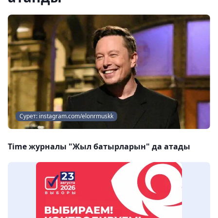
Сурет: instagram.com/elonrmuskk
Time журналы "Жыл батырларын" да атады