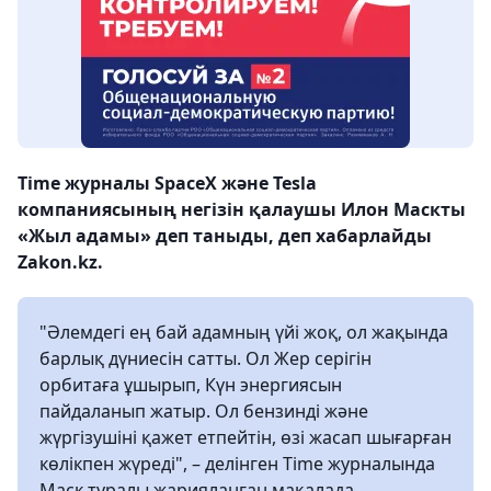
Time журналы SpaceX және Tesla
компаниясының негізін қалаушы Илон Маскты
«Жыл адамы» деп таныды, деп хабарлайды
Zakon.kz.
"Әлемдегі ең бай адамның үйі жоқ, ол жақында
барлық дүниесін сатты. Ол Жер серігін
орбитаға ұшырып, Күн энергиясын
пайдаланып жатыр. Ол бензинді және
жүргізушіні қажет етпейтін, өзі жасап шығарған
көлікпен жүреді", – делінген Time журналында
Маск туралы жарияланған мақалада.