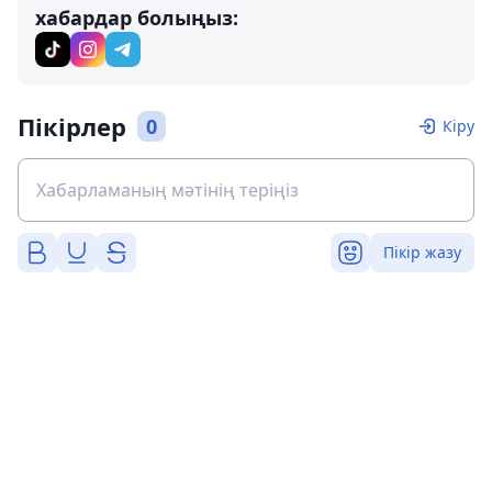
хабардар болыңыз:
Пікірлер
0
Кіру
Пікір жазу