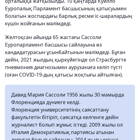
орталыққа жатқызылды. 10 қаңтарда Куилло
Еуропалық Парламент басшысының қатысуымен
болатын жоспардағы барлық ресми іс-шаралардың
күшін жойғанын мәлімдеді.
Желтоқсан айында 65 жастағы Сассоли
Еуропарламент басшысы сайлауына өз
кандидатурасын ұсынбайтынын мәлімдеді. Бұған
дейін, 2021 жылдың қыркүйегінде ол Страсбургте
пневмония диагнозымен ауруханаға келіп түсті
(оған COVID-19-дың қатысы жоқтығы айтылған).
Давид Мария Сассоли 1956 жылы 30 мамырда
Флоренцияда дүниеге келді.
Флоренция университетінің саясаттану
факультетін бітіріп, саясатқа келгенге дейін
журналист болып жұмыс істеді. 2009 жылы ол
Италия Демократиялық партиясы атынан
депутат болып сайланды. 2014 жылы екінші