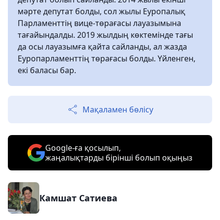
мәрте депутат болды, сол жылы Еуропалық
Парламенттің вице-төрағасы лауазымына
тағайындалды. 2019 жылдың көктемінде тағы
да осы лауазымға қайта сайланды, ал жазда
Еуропарламенттің төрағасы болды. Үйленген,
екі баласы бар.
Мақаламен бөлісу
Google-ға қосылып,
жаңалықтарды бірінші болып оқыңыз
Камшат Сатиева