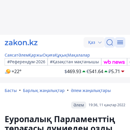
Қаз
Саясат
Әлем
Қаржы
Оқиға
Құқық
Мақалалар
#Референдум-2026
#Қазақстан мақтанышы
+22°
$
469.93
€
541.64
₽
5.71
Басты
Барлық жаңалықтар
Әлем жаңалықтары
Әлем
19:36, 11 қаңтар 2022
Еуропалық Парламенттің
төрағасы дүниеден озды