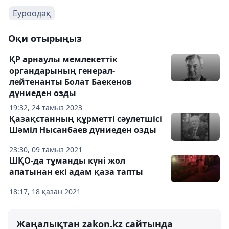
Еуроодақ
Оқи отырыңыз
ҚР арнаулы мемлекеттік
органдарының генерал-
лейтенанты Болат Баекенов
дүниеден озды
19:32, 24 тамыз 2023
Қазақстанның құрметті сәулетшісі
Шәміл Нысанбаев дүниеден озды
23:30, 09 тамыз 2021
ШҚО-да тұманды күні жол
апатынан екі адам қаза тапты
18:17, 18 қазан 2021
Жаңалықтан zakon.kz сайтында