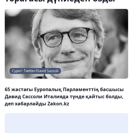
Сурет: Twitter/David Sassoli
65 жастағы Еуропалық Парламенттің басшысы
Давид Сассоли Италияда түнде қайтыс болды,
деп хабарлайды Zakon.kz