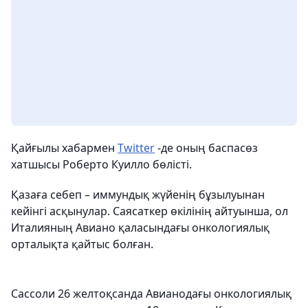
Қайғылы хабармен
Twitter
-де оның баспасөз
хатшысы Роберто Куилло бөлісті.
Қазаға себеп – иммундық жүйенің бұзылуынан
кейінгі асқынулар. Саясаткер өкілінің айтуынша, ол
Италияның Авиано қаласындағы онкологиялық
орталықта қайтыс болған.
Сассоли 26 желтоқсанда Авианодағы онкологиялық