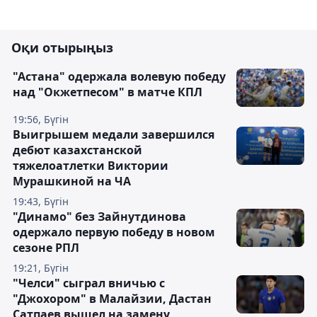
Оқи отырыңыз
"Астана" одержала волевую победу
над "Окжетпесом" в матче КПЛ
19:56, Бүгін
Выигрышем медали завершился
дебют казахстанской
тяжелоатлетки Виктории
Мурашкиной на ЧА
19:43, Бүгін
"Динамо" без Зайнутдинова
одержало первую победу в новом
сезоне РПЛ
19:21, Бүгін
"Челси" сыграл вничью с
"Джохором" в Малайзии, Дастан
Сатпаев вышел на замену