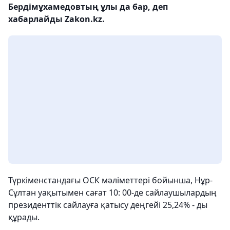
Бердімұхамедовтың ұлы да бар, деп
хабарлайды Zakon.kz.
Түркіменстандағы ОСК мәліметтері бойынша, Нұр-
Сұлтан уақытымен сағат 10: 00-де сайлаушылардың
президенттік сайлауға қатысу деңгейі 25,24% - ды
құрады.