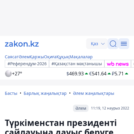
Қаз
Саясат
Әлем
Қаржы
Оқиға
Құқық
Мақалалар
#Референдум-2026
#Қазақстан мақтанышы
+27°
$
469.93
€
541.64
₽
5.71
Басты
Барлық жаңалықтар
Әлем жаңалықтары
Әлем
11:19, 12 наурыз 2022
Түркіменстан президенті
сайлауына дауыс беруге