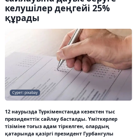
келушілер деңгейі 25%
құрады
Сурет: pixabay
12 наурызда Түркіменстанда кезектен тыс
президенттік сайлау басталды. Үміткерлер
тізіміне тоғыз адам тіркелген, олардың
қатарында қазіргі президент Гурбангулы