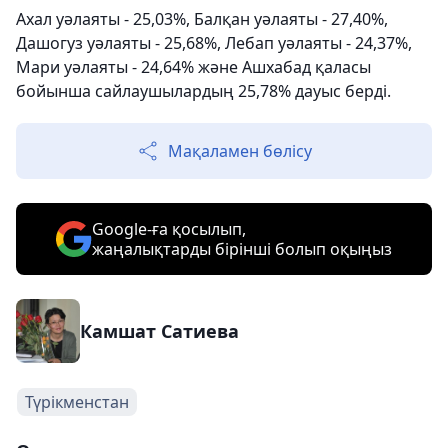
Ахал уәлаяты - 25,03%, Балқан уәлаяты - 27,40%,
Дашогуз уәлаяты - 25,68%, Лебап уәлаяты - 24,37%,
Мари уәлаяты - 24,64% және Ашхабад қаласы
бойынша сайлаушылардың 25,78% дауыс берді.
Мақаламен бөлісу
Google-ға қосылып,
жаңалықтарды бірінші болып оқыңыз
Камшат Сатиева
Түрікменстан