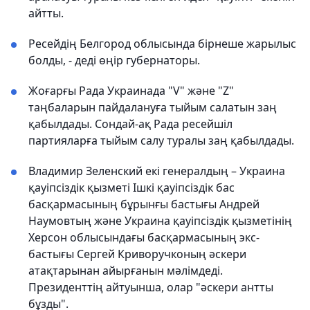
айтты.
Ресейдің Белгород облысында бірнеше жарылыс
болды, - деді өңір губернаторы.
Жоғарғы Рада Украинада "V" және "Z"
таңбаларын пайдалануға тыйым салатын заң
қабылдады. Сондай-ақ Рада ресейшіл
партияларға тыйым салу туралы заң қабылдады.
Владимир Зеленский екі генералдың – Украина
қауіпсіздік қызметі Ішкі қауіпсіздік бас
басқармасының бұрынғы бастығы Андрей
Наумовтың және Украина қауіпсіздік қызметінің
Херсон облысындағы басқармасының экс-
бастығы Сергей Криворучконың әскери
атақтарынан айырғанын мәлімдеді.
Президенттің айтуынша, олар "әскери антты
бұзды".