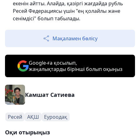
екенін айтты. Алайда, қазіргі жағдайда рубль
Ресей Федерациясы үшін "ең қолайлы және
сенімдісі" болып табылады.
Мақаламен бөлісу
Google-ға қосылып,
жаңалықтарды бірінші болып оқыңыз
Камшат Сатиева
Ресей
АҚШ
Еуроодақ
Оқи отырыңыз