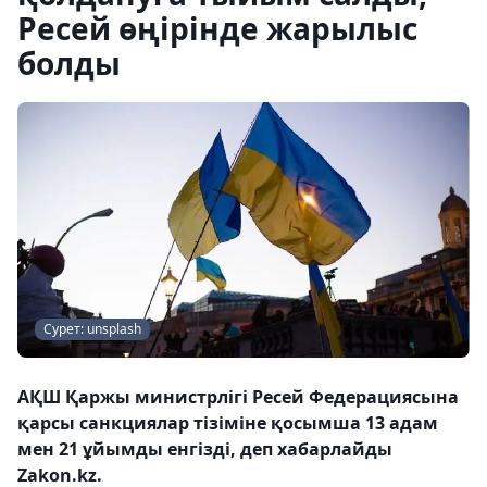
Ресей өңірінде жарылыс
болды
Сурет: unsplash
АҚШ Қаржы министрлігі Ресей Федерациясына
қарсы санкциялар тізіміне қосымша 13 адам
мен 21 ұйымды енгізді, деп хабарлайды
Zakon.kz.