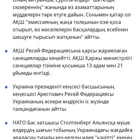
сюзереннің" жанында өз азаматтарының
мүдделерін тәрк етуге дайын. Сонымен қатар ол
АҚШ "эмиссияның жаңа толқынын іске қоса
отырып, өз мәселелерін басқалардың есебінен
шешуге тырысып жатқанын" айтты.
АҚШ Ресей Федерациясына қарсы жариялаған
санкцияларды кеңейтті. АҚШ Қаржы министрлігі
санкциялар тізіміне қосымша 13 адам мен 21
ұйымды енгізді.
Украина президенті кеңсесі басшысының
кеңесшісі Арестович Ресей Федерациясы
Украинаның әскери өндірісін іс жүзінде
талқандағанын айтты.
НАТО Бас хатшысы Столтенберг Альянсқа мүше
елдердің шағын тобының Украинадағы жағдайға
араласуы туралы кез-келген идея "қауіпті" екенін