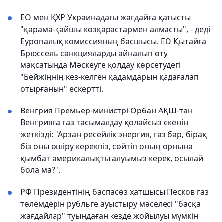
ЕО мен ҚХР Украинадағы жағдайға қатысты
"қарама-қайшы көзқарастармен алмасты", - деді
Еуропалық комиссияның басшысы. ЕО Қытайға
Брюссель санкцияларды айналып өту
мақсатында Мәскеуге қолдау көрсетудегі
"Бейжіңнің кез-келген қадамдарын қадағалап
отырғанын" ескертті.
Венгрия Премьер-министрі Орбан АҚШ-тан
Венгрияға газ тасымалдау қолайсыз екенін
жеткізді: "Арзан ресейлік энергия, газ бар, бірақ
біз оны өшіру керекпіз, сөйтіп оның орнына
қымбат америкалықты алуымыз керек, осылай
бола ма?".
РФ Президентінің баспасөз хатшысы Песков газ
төлемдерін рубльге ауыстыру мәселесі "басқа
жағдайлар" туындаған кезде жойылуы мүмкін