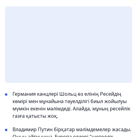
Германия канцлері Шольц өз елінің Ресейдің
көмірі мен мұнайына тәуелділігі биыл жойылуы
мүмкін екенін мәлімдеді. Алайда, мұның ресейлік
газға қатысты жоқ.
Владимир Путин бірқатар мәлімдемелер жасады.
Оның айтуынша, Еуропа елдері "шетелдік