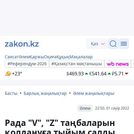
Қаз
Саясат
Әлем
Қаржы
Оқиға
Құқық
Мақалалар
#Референдум-2026
#Қазақстан мақтанышы
+23°
$
469.93
€
541.64
₽
5.71
Басты
Барлық жаңалықтар
Әлем жаңалықтары
Әлем
22:50, 01 сәуір 2022
Рада "V", "Z" таңбаларын
қолдануға тыйым салды,