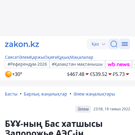
Қаз
Саясат
Әлем
Қаржы
Оқиға
Құқық
Мақалалар
#Референдум-2026
#Қазақстан мақтанышы
+30°
$
467.48
€
539.52
₽
5.73
Басты
Барлық жаңалықтар
Әлем жаңалықтары
Әлем
23:58, 18 тамыз 2022
БҰҰ-ның Бас хатшысы
Запорожье АЭС-ін