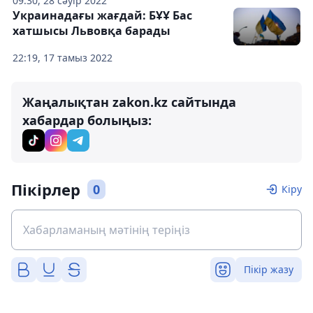
09:30, 28 сәуір 2022
Украинадағы жағдай: БҰҰ Бас
хатшысы Львовқа барады
22:19, 17 тамыз 2022
Жаңалықтан zakon.kz сайтында
хабардар болыңыз:
Пікірлер
0
Кіру
Пікір жазу