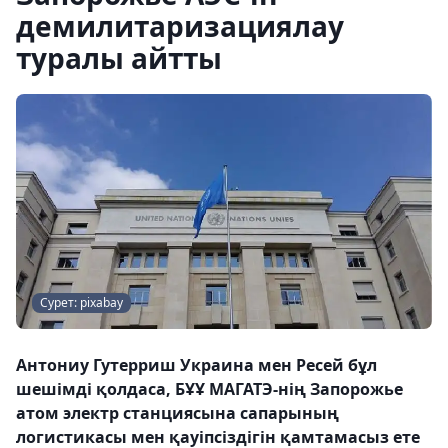
демилитаризациялау
туралы айтты
Сурет: pixabay
Антониу Гутерриш Украина мен Ресей бұл
шешімді қолдаса, БҰҰ МАГАТЭ-нің Запорожье
атом электр станциясына сапарының
логистикасы мен қауіпсіздігін қамтамасыз ете