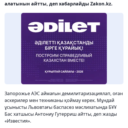
алатынын айтты, деп хабарлайды Zakon.kz.
Запорожье АЭС аймағын демилитаризациялап, оған
әскерилер мен техниканы қоймау керек. Мұндай
ұсынысты Львовтағы баспасөз мәслихатында БҰҰ
Бас хатшысы Антониу Гутерриш айтты, деп жазды
«Известия».