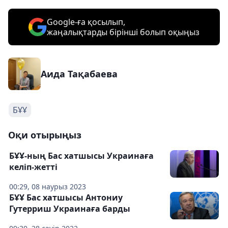
Google-ға қосылып,
жаңалықтарды бірінші болып оқыңыз
Аида Тақабаева
БҰҰ
Оқи отырыңыз
БҰҰ-ның Бас хатшысы Украинаға
келіп-жетті
00:29, 08 наурыз 2023
БҰҰ Бас хатшысы Антониу
Гутерриш Украинаға барды