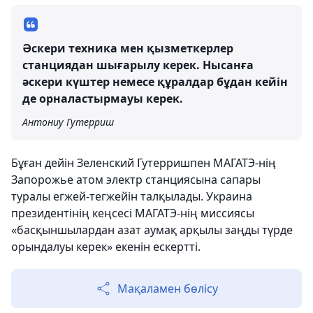
Әскери техника мен қызметкерлер
станциядан шығарылу керек. Нысанға
әскери күштер немесе құралдар бұдан кейін
де орналастырмауы керек.
Антониу Гутерриш
Бұған дейін Зеленский Гутерришпен МАГАТЭ-нің
Запорожье атом электр станциясына сапары
туралы егжей-тегжейін талқылады. Украина
президентінің кеңсесі МАГАТЭ-нің миссиясы
«басқыншылардан азат аумақ арқылы заңды түрде
орындалуы керек» екенін ескертті.
Мақаламен бөлісу