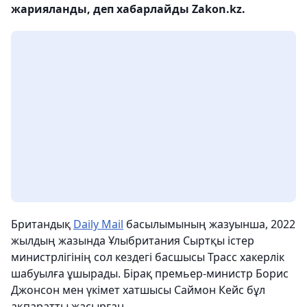
жарияланды, деп хабарлайды Zakon.kz.
Британдық
Daily Mail
басылымының жазуынша, 2022
жылдың жазында Ұлыбритания Сыртқы істер
министрлігінің сол кездегі басшысы Трасс хакерлік
шабуылға ұшырады. Бірақ премьер-министр Борис
Джонсон мен үкімет хатшысы Саймон Кейс бұл
ақпаратты жасырған.