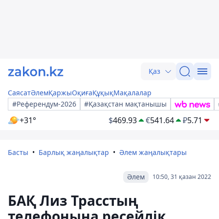
Қаз
Саясат
Әлем
Қаржы
Оқиға
Құқық
Мақалалар
#Референдум-2026
#Қазақстан мақтанышы
+31°
$
469.93
€
541.64
₽
5.71
Басты
Барлық жаңалықтар
Әлем жаңалықтары
Әлем
10:50, 31 қазан 2022
БАҚ Лиз Трасстың
телефонына ресейлік