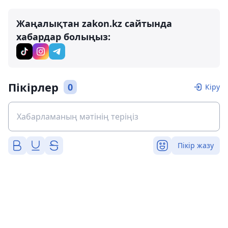
Жаңалықтан zakon.kz сайтында
хабардар болыңыз:
Пікірлер
0
Кіру
Пікір жазу