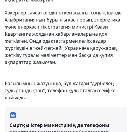
Хакерлер саясаткердің өткен жылғы, соның ішінде
Ұлыбританияның бұрынғы кәсіпорын, энергетика
және өнеркәсіптік стратегия министрі Квази
Квартенгке жолдаған хабарламаларына қол
жеткізген. Онда одақтастармен келіссөздер
жүргізудің егжей-тегжейі, Украинаға қару-жарақ
жеткізу туралы мәліметтер мен басқа да құпия
ақпараттар жазылған.
Басылымның жазуынша, бұл жағдай "дүрбелең
тудырғандықтан", телефон құлыпталған сейфке
қойылды.
Сыртқы істер министрінің де телефоны