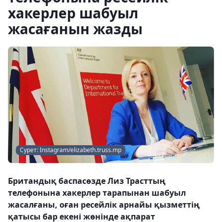
хакерлер шабуыл
жасағанын жазды
Сурет: Instagram/elizabeth.truss.mp
Британдық баспасөзде Лиз Трасттың
телефонына хакерлер тарапынан шабуыл
жасалғаны, оған ресейлік арнайы қызметтің
қатысы бар екені жөнінде ақпарат