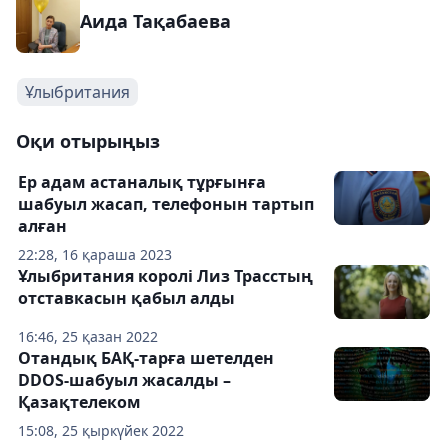
Аида Тақабаева
Ұлыбритания
Оқи отырыңыз
Ер адам астаналық тұрғынға
шабуыл жасап, телефонын тартып
алған
22:28, 16 қараша 2023
Ұлыбритания королі Лиз Трасстың
отставкасын қабыл алды
16:46, 25 қазан 2022
Отандық БАҚ-тарға шетелден
DDOS-шабуыл жасалды –
Қазақтелеком
15:08, 25 қыркүйек 2022