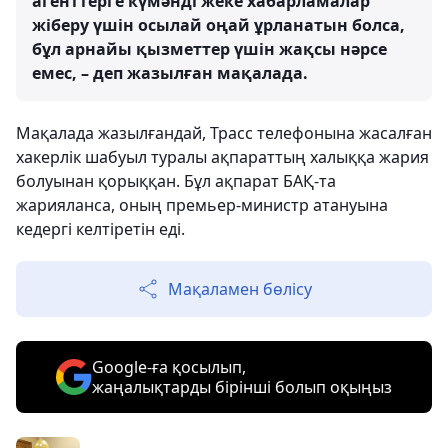
агенттерге күмәнді жеке хабарламалар
жіберу үшін осылай оңай ұрланатын болса,
бұл арнайы қызметтер үшін жақсы нәрсе
емес, – деп жазылған мақалада.
Мақалада жазылғандай, Трасс телефонына жасалған
хакерлік шабуыл туралы ақпараттың халыққа жария
болуынан қорыққан. Бұл ақпарат БАҚ-та
жарияланса, оның премьер-министр атануына
кедергі келтіретін еді.
Мақаламен бөлісу
Google-ға қосылып,
жаңалықтарды бірінші болып оқыңыз