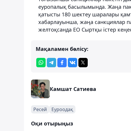
еуропалық басылымында. Жаңа пак
қатысты 180 шектеу шаралары қам
хабарлауынша, жаңа санкциялар паке
желтоқсанда ЕО Сыртқы істер кеңе
Мақаламен бөлісу:
Камшат Сатиева
Ресей
Еуроодақ
Оқи отырыңыз