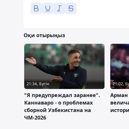
Оқи отырыңыз
21:34, Бүгін
21:02, Б
"Я предупреждал заранее".
Арман
Каннаваро - о проблемах
велича
сборной Узбекистана на
истор
ЧМ-2026