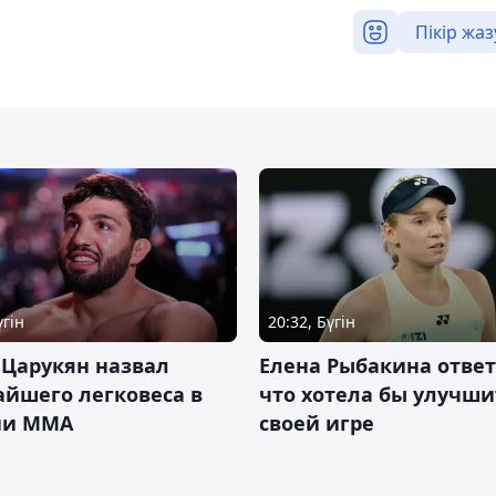
Пікір жаз
үгін
20:32, Бүгін
 Царукян назвал
Елена Рыбакина ответ
йшего легковеса в
что хотела бы улучши
ии ММА
своей игре