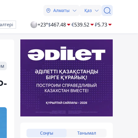
Алматы
Қаз
+23°
$
467.48
€
539.52
₽
5.73
алтері
ем
Ф-
Соңғы
Танымал