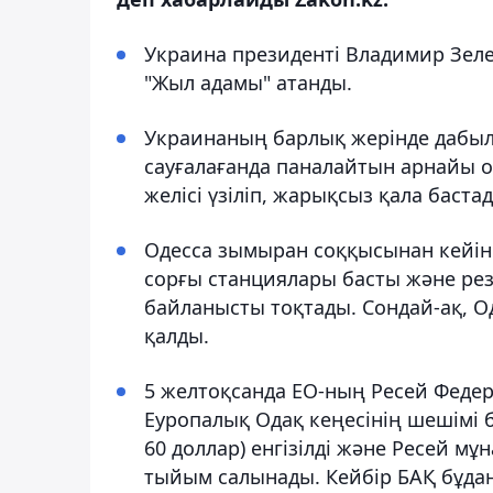
Украина президенті Владимир Зеле
"Жыл адамы" атанды.
Украинаның барлық жерінде дабыл
сауғалағанда паналайтын арнайы о
желісі үзіліп, жарықсыз қала баста
Одесса зымыран соққысынан кейін 
сорғы станциялары басты және ре
байланысты тоқтады. Сондай-ақ, О
қалды.
5 желтоқсанда ЕО-ның Ресей Федер
Еуропалық Одақ кеңесінің шешімі
60 доллар) енгізілді және Ресей м
тыйым салынады. Кейбір БАҚ бұдан