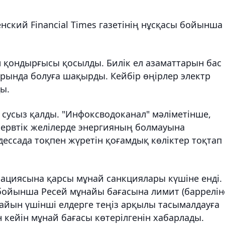
нский Financial Times газетінің нұсқасы бойынша
 қондырғысы қосылды. Билік ел азаматтарын бас
рында болуға шақырды. Кейбір өңірлер электр
ды.
сусыз қалды. "Инфоксводоканал" мәліметінше,
зервтік желілерде энергияның болмауына
дессада тоқпен жүретін қоғамдық көліктер тоқтап
ациясына қарсы мұнай санкциялары күшіне енді.
 бойынша Ресей мұнайы бағасына лимит (баррелін
ұнайын үшінші елдерге теңіз арқылы тасымалдауға
 кейін мұнай бағасы көтерілгенін хабарлады.