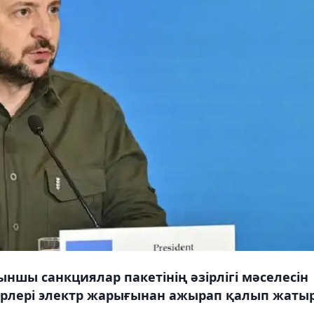
ншы санкциялар пакетінің әзірлігі мәселесін
ірлері электр жарығынан ажырап қалып жатыр