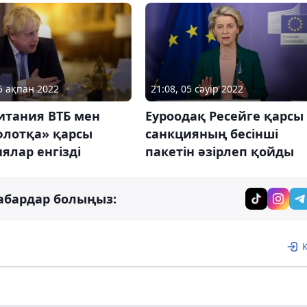
25 ақпан 2022
21:08, 05 сәуір 2022
итания ВТБ мен
Еуроодақ Ресейге қарсы
флотқа» қарсы
санкцияның бесінші
ялар енгізді
пакетін әзірлеп қойды
абардар болыңыз: