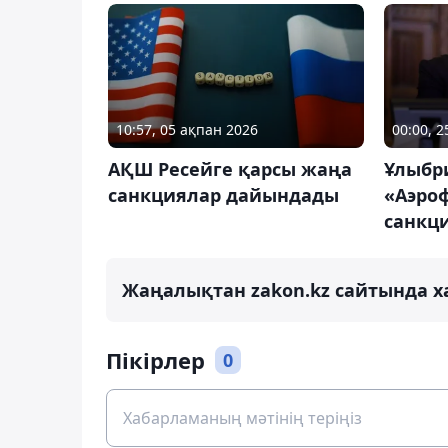
10:57, 05 ақпан 2026
00:00, 
АҚШ Ресейге қарсы жаңа
Ұлыбр
санкциялар дайындады
«Аэро
санкци
Жаңалықтан zakon.kz сайтында х
Пікірлер
0