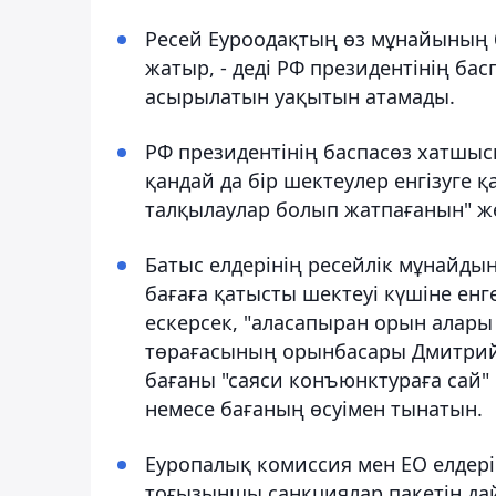
Ресей Еуроодақтың өз мұнайының б
жатыр, - деді РФ президентінің ба
асырылатын уақытын атамады.
РФ президентінің баспасөз хатшысы
қандай да бір шектеулер енгізуге 
талқылаулар болып жатпағанын" же
Батыс елдерінің ресейлік мұнайдың
бағаға қатысты шектеуі күшіне ен
ескерсек, "аласапыран орын алары с
төрағасының орынбасары Дмитрий
бағаны "саяси конъюнктураға сай"
немесе бағаның өсуімен тынатын.
Еуропалық комиссия мен ЕО елдерін
тоғызыншы санкциялар пакетін дай