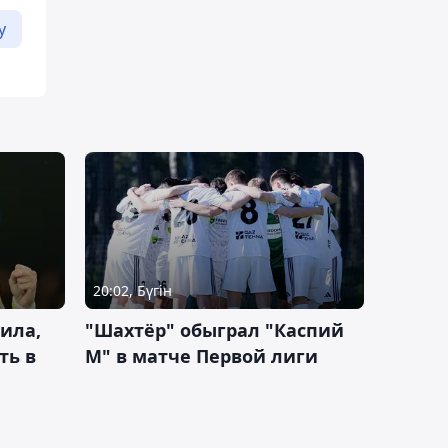
у
20:02, Бүгін
ила,
"Шахтёр" обыграл "Каспий
ть в
М" в матче Первой лиги