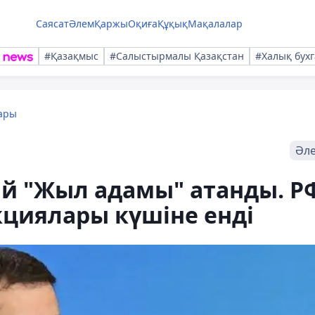
Саясат
Әлем
Қаржы
Оқиға
Құқық
Мақалалар
#Қазақмыс
#Салыстырмалы Қазақстан
#Халық бухг
ары
Әл
й "Жыл адамы" атанды. Р
кциялары күшіне енді