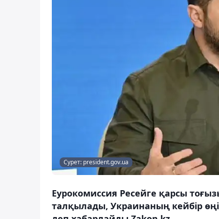
Сурет: president.gov.ua
Еурокомиссия Ресейге қарсы тоғызы
талқылады, Украинаның кейбір өң
деп хабарлайды Zakon.kz.