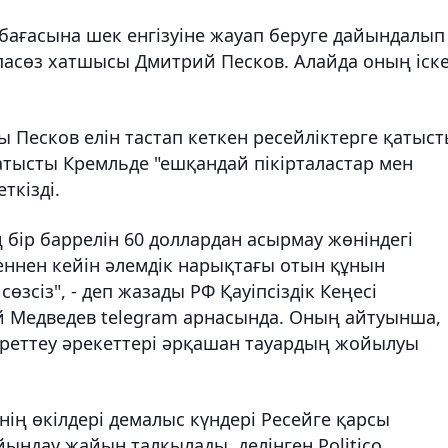
ағасына шек енгізуіне жауап беруге дайындалып
спасөз хатшысы Дмитрий Песков. Алайда оның іск
 Песков елін тастап кеткен ресейліктерге қатыс
қатысты Кремльде "ешқандай пікірталастар мен
ткізді.
 бір баррелін 60 доллардан асырмау жөніндегі
геннен кейін әлемдік нарықтағы отын құнын
өзсіз", - деп жазады РФ Қауіпсіздік Кеңесі
 Медведев telegram арнасында. Оның айтуынша,
 реттеу әрекеттері әрқашан тауардың жойылуы
ің өкілдері демалыс күндері Ресейге қарсы
ындау жайын талқылады, делінген Politico