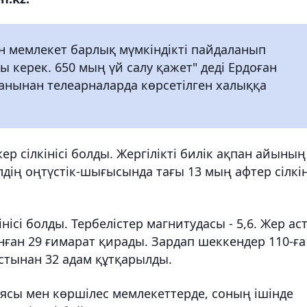
ін мемлекет барлық мүмкіндікті пайдаланып
 керек. 650 мың үй салу қажет" деді Ердоған
анынан телеарналарда көрсетілген халыққа
ер сілкінісі болды. Жергілікті билік ақпан айының
елдің оңтүстік-шығысында тағы 13 мың афтер сілкін
інісі болды. Тербелістер магнитудасы - 5,6. Жер ас
ған 29 ғимарат қирады. Зардап шеккендер 110-ға
 астынан 32 адам құтқарылды.
ясы мен көршілес мемлекеттерде, соның ішінде