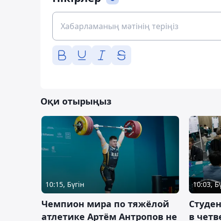
Оқи отырыңыз
10:15, Бүгін
10:03, Б
Чемпион мира по тяжёлой
Студе
атлетике Артём Антропов не
в чет