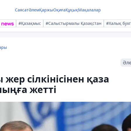
Саясат
Әлем
Қаржы
Оқиға
Құқық
Мақалалар
#Қазақмыс
#Салыстырмалы Қазақстан
#Халық бухг
ары
Әл
 жер сілкінісінен қаза
мыңға жетті