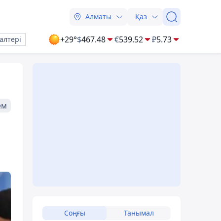
Алматы
Қаз
+29°
$
467.48
€
539.52
₽
5.73
алтері
ем
Соңғы
Танымал