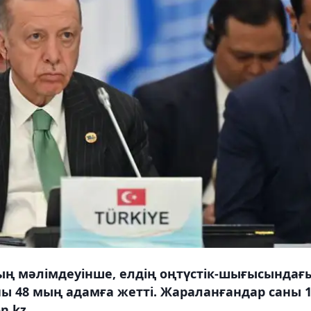
ың мәлімдеуінше, елдің оңтүстік-шығысындағ
аны 48 мың адамға жетті. Жараланғандар саны 
n.kz.