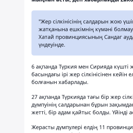
"Жер сілкінісінің салдарын жою үш
жатқанына ешкімнің күмәні болмауы
Хатай провинциясының Сандаг ауд
үндеуінде.
6 ақпанда Түркия мен Сирияда күшті ж
басындағы ірі жер сілкінісінен кейін 
болғанын хабарлады.
27 ақпанда Түркияда тағы бір жер сілк
дүмпуінің салдарынан бұрын зақымдан
жетті, бір адам қайтыс болды. Үйінді
Жерасты дүмпулері елдің 11 провинци