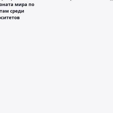
оната мира по
там среди
рситетов