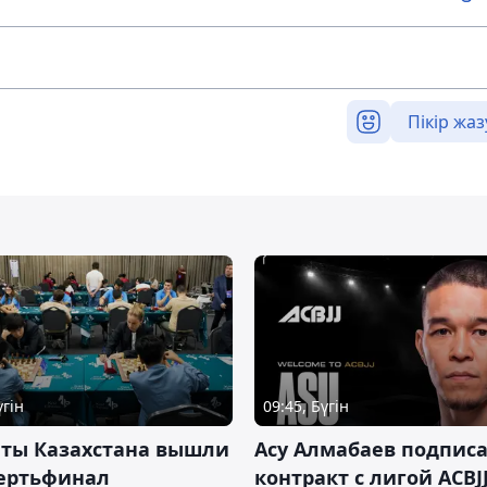
Пікір жаз
үгін
09:45, Бүгін
нты Казахстана вышли
Асу Алмабаев подпис
вертьфинал
контракт с лигой ACBJ