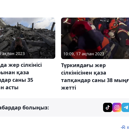
15 ақпан 2023
10:09, 17 ақпан 2023
да жер сілкінісі
Түркиядағы жер
рынан қаза
сілкінісінен қаза
дар саны 35
тапқандар саны 38 мың
н асты
жетті
абардар болыңыз: