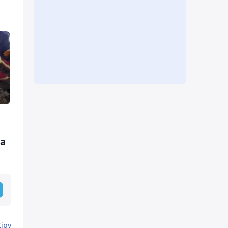
ға
Кіру