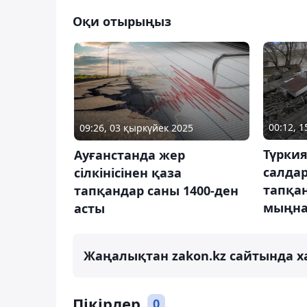
Оқи отырыңыз
00:12, 
09:26, 03 қыркүйек 2025
Түркия
Ауғанстанда жер
салда
сілкінісінен қаза
тапқан
тапқандар саны 1400-ден
мыңна
асты
Жаңалықтан zakon.kz сайтында х
Пікірлер
0