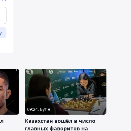
у
09:24, Бүгін
ал
Казахстан вошёл в число
J
главных фаворитов на