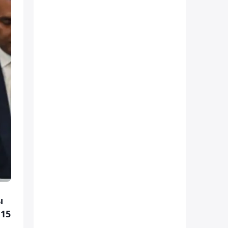
ы
115