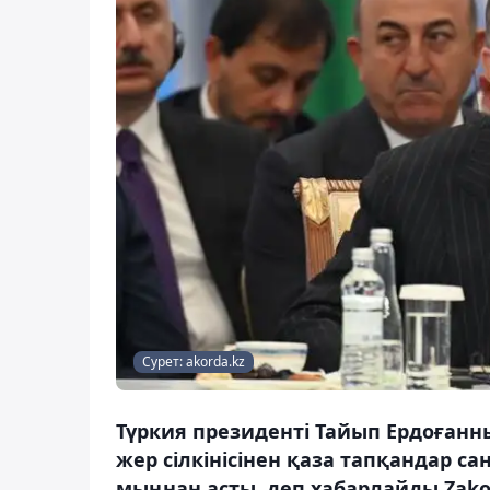
Сурет: akorda.kz
Түркия президенті Тайып Ердоғанн
жер сілкінісінен қаза тапқандар с
мыңнан асты, деп хабарлайды Zako