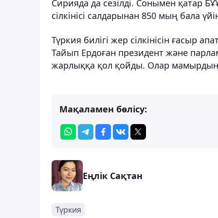
Сирияда да сезілді. Сонымен қатар Б
сілкінісі салдарынан 850 мың бала үйі
Түркия билігі жер сілкінісін ғасыр ап
Тайып Ердоған президент және парла
жарлыққа қол қойды. Олар мамырдың 
Мақаламен бөлісу:
Еңлік Сақтан
Түркия