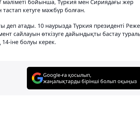
ҰҰ мәліметі бойынша, Түркия мен Сириядағы жер
н тастап кетуге мәжбүр болған.
аты деп атады. 10 наурызда Түркия президенті Реж
мент сайлауын өткізуге дайындықты бастау турал
14-іне болуы керек.
Google-ға қосылып,
жаңалықтарды бірінші болып оқыңыз