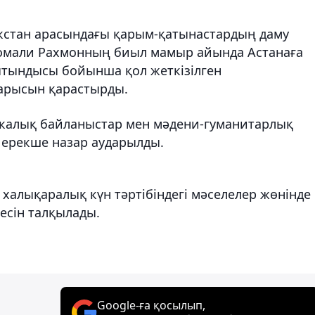
ікстан арасындағы қарым-қатынастардың даму
момали Рахмонның биыл мамыр айында Астанаға
ытындысы бойынша қол жеткізілген
барысын қарастырды.
икалық байланыстар мен мәдени-гуманитарлық
 ерекше назар аударылды.
 халықаралық күн тәртібіндегі мәселелер жөнінде
тесін талқылады.
Google-ға қосылып,