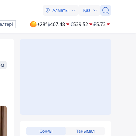
Алматы
Қаз
+28°
$
467.48
€
539.52
₽
5.73
алтері
ем
Соңғы
Танымал