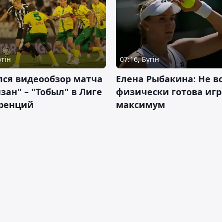
үгін
07:16, Бүгін
лся видеообзор матча
Елена Рыбакина: Не в
зан" – "Тобыл" в Лиге
физически готова игр
ренций
максимум