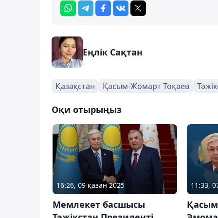
Еңлік Сақтан
Қазақстан
Қасым-Жомарт Тоқаев
Тәжік
Оқи отырыңыз
16:26, 09 қазан 2025
11:33, 
Мемлекет басшысы
Қасым
Тәжікстан Президенті
Эмома