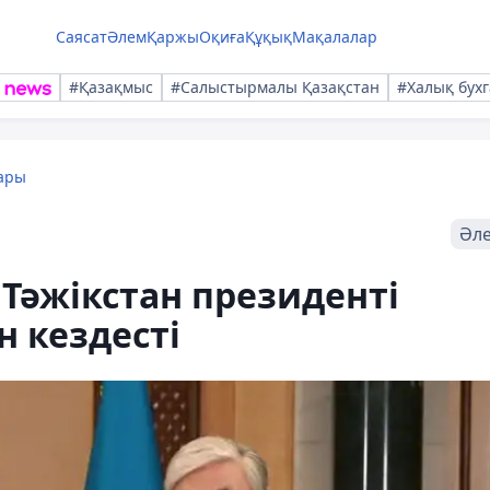
Саясат
Әлем
Қаржы
Оқиға
Құқық
Мақалалар
#Қазақмыс
#Салыстырмалы Қазақстан
#Халық бухг
ары
Әл
Тәжікстан президенті
 кездесті