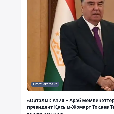
Сурет: akorda.kz
«Орталық Азия + Араб мемлекеттер
президент Қасым-Жомарт Тоқаев Т
кездесу өткізді.