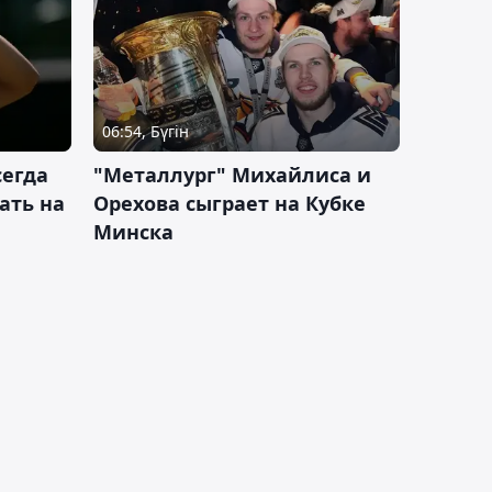
06:54, Бүгін
сегда
"Металлург" Михайлиса и
ать на
Орехова сыграет на Кубке
Минска