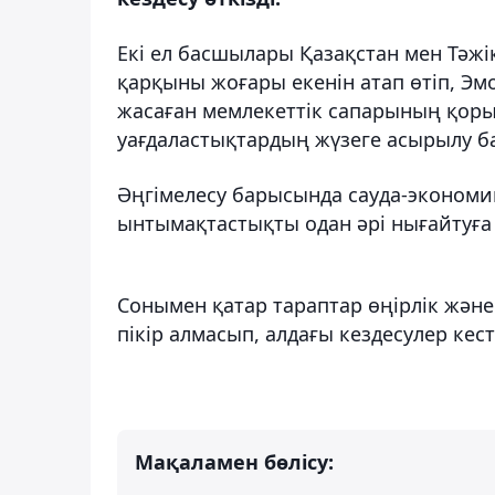
Екі ел басшылары Қазақстан мен Тәж
қарқыны жоғары екенін атап өтіп, Э
жасаған мемлекеттік сапарының қор
уағдаластықтардың жүзеге асырылу 
Әңгімелесу барысында сауда-эконом
ынтымақтастықты одан әрі нығайтуға
Сонымен қатар тараптар өңірлік және
пікір алмасып, алдағы кездесулер кес
Мақаламен бөлісу: