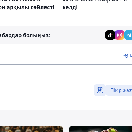
он арқылы сөйлесті
келді
абардар болыңыз:
Пікір жаз