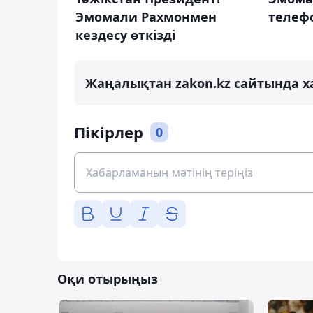
Эмомали Рахмонмен
телеф
кездесу өткізді
Жаңалықтан zakon.kz сайтында х
Пікірлер
0
Оқи отырыңыз