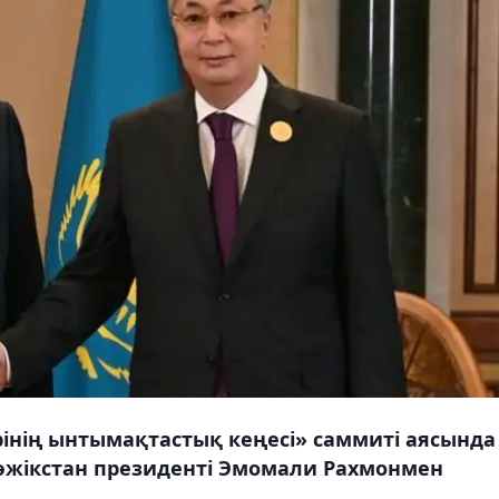
інің ынтымақтастық кеңесі» саммиті аясында
әжікстан президенті Эмомали Рахмонмен