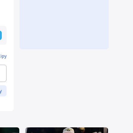
Кіру
у