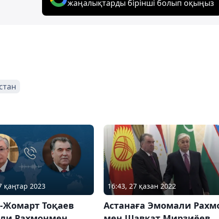
жаңалықтарды бірінші болып оқыңыз
стан
07 қаңтар 2023
16:43, 27 қазан 2022
-Жомарт Тоқаев
Астанаға Эмомали Рахм
ли Рахмонмен
мен Шавкат Мирзиёев