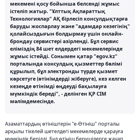
мекемені қосу бойынша белсенді жұмыс
істеліп жатыр. "Ұлттық Ақпараттық
Технологиялар" АҚ бірлесіп консулдықтарға
баруды жоспарлау және "адамдар кезегінің"
қолайсыздығын болдырмау үшін онлайн-
брондау сервистері әзірленді. Бұл сервис
еліміздің 84 шет елдердегі мекемелерінде
жұмыс істейді. Сонымен қатар "egov.kz"
порталында консулдық қызметтер бөлімі
құрылып, бұл электронды түрде қызмет
көрсетуге (өтінімдерді жіберуге), кез келген
кезеңде өтінімді өңдеуді бақылауға
мүмкіндік береді", - делінген ҚР СІМ
мәлімдемесінде.
Азаматтардың өтініштерін "е-Өтініш" порталы
арқылы тікелей шетелдегі мекемелерде қарауға
мүмкіндік берілді. Бұл өтініш берушілерге жауап