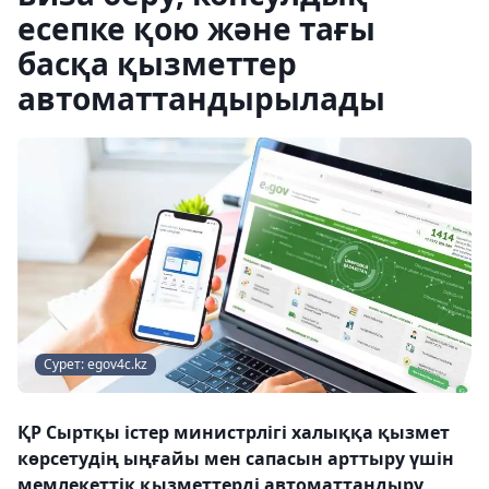
есепке қою және тағы
басқа қызметтер
автоматтандырылады
Cурет: egov4c.kz
ҚР Сыртқы істер министрлігі халыққа қызмет
көрсетудің ыңғайы мен сапасын арттыру үшін
мемлекеттік қызметтерді автоматтандыру