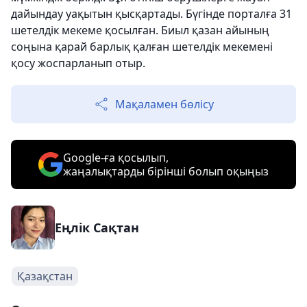
дайындау уақытын қысқартады. Бүгінде порталға 31
шетелдік мекеме қосылған. Биыл қазан айының
соңына қарай барлық қалған шетелдік мекемені
қосу жоспарланып отыр.
Мақаламен бөлісу
Google-ға қосылып,
жаңалықтарды бірінші болып оқыңыз
Еңлік Сақтан
Қазақстан