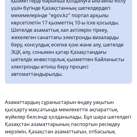
қызметтерді барынша қолдануға ыңғайлы болу
үшін бүгінде Қазақстанның шетелдердегі
мекемелерінде "egov.kz" портал арқылы
көрсетілетін 17 қызметтің 10-ы іске қосылды.
Шетелде азаматтық хал актілерін тіркеу,
жекелеген санаттағы электронды визаларды
беру, консулдық есепке қою және алу, шетелде
ЭЦҚ алу, сонымен қатар Қазақстандағы
шетелдік инвесторлық қызметпен байланысты
электронды өтініш беру процесі
автоматтандырылды.
Азаматтардың сұраныстарын өңдеу уақытын
қысқарту мақсатында мемлекеттік ақпараттық
жүйелер белсенді қолданылады. Бұл шара шетелдегі
Қазақстан азаматтарының паспортын ресімдеу
мерзімін, Қазақстан азаматтығын, отбасылық