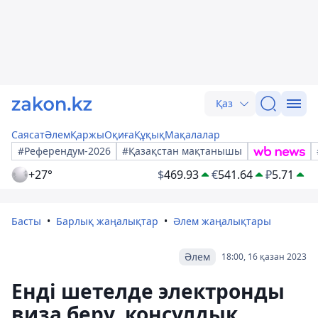
Қаз
Саясат
Әлем
Қаржы
Оқиға
Құқық
Мақалалар
#Референдум-2026
#Қазақстан мақтанышы
+27°
$
469.93
€
541.64
₽
5.71
Басты
Барлық жаңалықтар
Әлем жаңалықтары
Әлем
18:00, 16 қазан 2023
Енді шетелде электронды
виза беру, консулдық