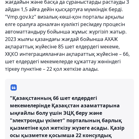
жағдайын және басқа да сұраныстарды растауды 3
айдан 1,5 айға дейін қысқартуға мүмкіндік берді.
"Vmp.gov.kz" визалық-көші-қон порталы арқылы
елге оралуға арналған куәлікті ресімдеу процесін
автоматтандыру бойынша жұмыс жүргізіп жатыр.
2023 жылғы қазандағы жағдай бойынша АХАЖ
ақпараттық жүйесіне 85 шет елдердегі мекеме,
ХҚКО интеграцияланған ақпараттық жүйесіне – 66,
шет елдердегі мекемелерде құжаттау жөніндегі
тіркеу пунктіне – 22 қол жеткізе алады.
"Қазақстанның 66 шет елдердегі
мекемелерінде Қазақстан азаматтарына
ыңғайлы болу үшін ЭЦҚ беру және
"электронды үкімет" порталының барлық
қызметіне қол жеткізу жүзеге асады. Қазір
осы қызметке қосымша 22 консулдық