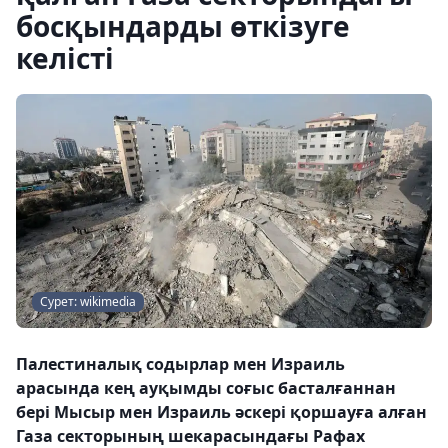
босқындарды өткізуге
келісті
Сурет: wikimedia
Палестиналық содырлар мен Израиль
арасында кең ауқымды соғыс басталғаннан
бері Мысыр мен Израиль әскері қоршауға алған
Газа секторының шекарасындағы Рафах