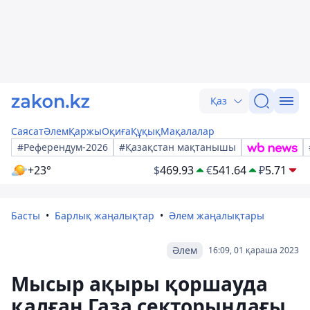
Қаз
Саясат
Әлем
Қаржы
Оқиға
Құқық
Мақалалар
#Референдум-2026
#Қазақстан мақтанышы
+23°
$
469.93
€
541.64
₽
5.71
Басты
Барлық жаңалықтар
Әлем жаңалықтары
Әлем
16:09, 01 қараша 2023
Мысыр ақыры қоршауда
қалған Газа секторындағы