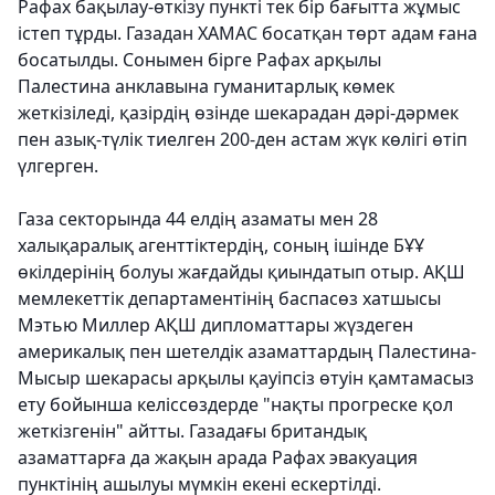
Рафах бақылау-өткізу пункті тек бір бағытта жұмыс
істеп тұрды. Газадан ХАМАС босатқан төрт адам ғана
босатылды. Сонымен бірге Рафах арқылы
Палестина анклавына гуманитарлық көмек
жеткізіледі, қазірдің өзінде шекарадан дәрі-дәрмек
пен азық-түлік тиелген 200-ден астам жүк көлігі өтіп
үлгерген.
Газа секторында 44 елдің азаматы мен 28
халықаралық агенттіктердің, соның ішінде БҰҰ
өкілдерінің болуы жағдайды қиындатып отыр. АҚШ
мемлекеттік департаментінің баспасөз хатшысы
Мэтью Миллер АҚШ дипломаттары жүздеген
америкалық пен шетелдік азаматтардың Палестина-
Мысыр шекарасы арқылы қауіпсіз өтуін қамтамасыз
ету бойынша келіссөздерде "нақты прогреске қол
жеткізгенін" айтты. Газадағы британдық
азаматтарға да жақын арада Рафах эвакуация
пунктінің ашылуы мүмкін екені ескертілді.