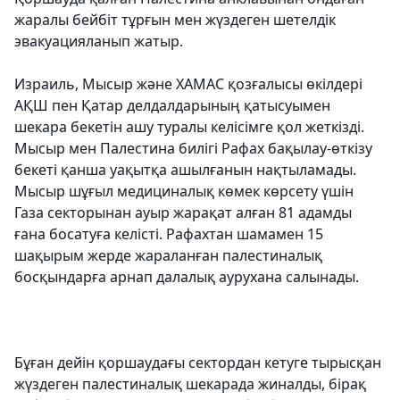
жаралы бейбіт тұрғын мен жүздеген шетелдік
эвакуацияланып жатыр.
Израиль, Мысыр және ХАМАС қозғалысы өкілдері
АҚШ пен Қатар делдалдарының қатысуымен
шекара бекетін ашу туралы келісімге қол жеткізді.
Мысыр мен Палестина билігі Рафах бақылау-өткізу
бекеті қанша уақытқа ашылғанын нақтыламады.
Мысыр шұғыл медициналық көмек көрсету үшін
Газа секторынан ауыр жарақат алған 81 адамды
ғана босатуға келісті. Рафахтан шамамен 15
шақырым жерде жараланған палестиналық
босқындарға арнап далалық аурухана салынады.
Бұған дейін қоршаудағы сектордан кетуге тырысқан
жүздеген палестиналық шекарада жиналды, бірақ