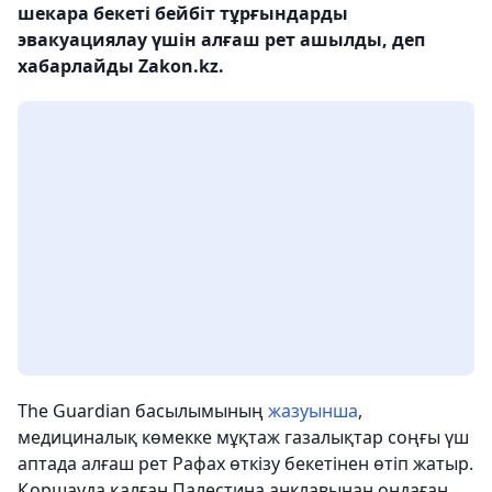
шекара бекеті бейбіт тұрғындарды
эвакуациялау үшін алғаш рет ашылды, деп
хабарлайды Zakon.kz.
The Guardian басылымының
жазуынша
,
медициналық көмекке мұқтаж газалықтар соңғы үш
аптада алғаш рет Рафах өткізу бекетінен өтіп жатыр.
Қоршауда қалған Палестина анклавынан ондаған