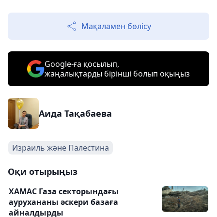
Мақаламен бөлісу
Google-ға қосылып,
жаңалықтарды бірінші болып оқыңыз
Аида Тақабаева
Израиль және Палестина
Оқи отырыңыз
ХАМАС Газа секторындағы
аурухананы әскери базаға
айналдырды