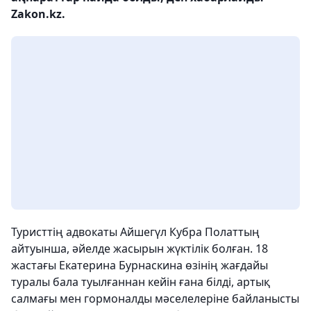
Zakon.kz.
Туристтің адвокаты Айшегүл Кубра Полаттың
айтуынша, әйелде жасырын жүктілік болған. 18
жастағы Екатерина Бурнаскина өзінің жағдайы
туралы бала туылғаннан кейін ғана білді, артық
салмағы мен гормоналды мәселелеріне байланысты