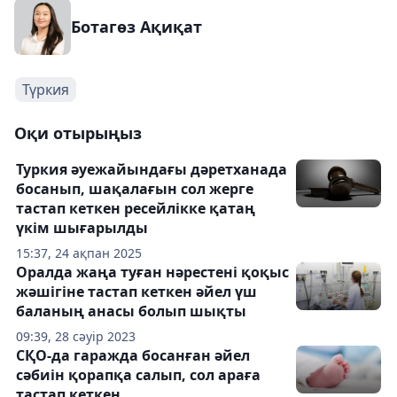
Ботагөз Ақиқат
Түркия
Оқи отырыңыз
Туркия әуежайындағы дәретханада
босанып, шақалағын сол жерге
тастап кеткен ресейлікке қатаң
үкім шығарылды
15:37, 24 ақпан 2025
Оралда жаңа туған нәрестені қоқыс
жәшігіне тастап кеткен әйел үш
баланың анасы болып шықты
09:39, 28 сәуір 2023
СҚО-да гаражда босанған әйел
сәбиін қорапқа салып, сол араға
тастап кеткен