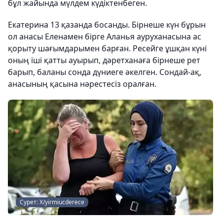
бұл жайында мүлдем күдіктенбеген.
Екатерина 13 қазанда босанды. Бірнеше күн бұрын
ол анасы Еленамен бірге Аланья ауруханасына ас
қорыту шағымдарымен барған. Ресейге ұшқан күні
оның іші қатты ауырып, дәретханаға бірнеше рет
барып, баланы сонда дүниеге әкелген. Сондай-ақ,
анасының қасына нәрестесіз оралған.
Сурет: Х/yirmiucderece