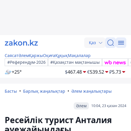
Қаз
Саясат
Әлем
Қаржы
Оқиға
Құқық
Мақалалар
#Референдум-2026
#Қазақстан мақтанышы
+25°
$
467.48
€
539.52
₽
5.73
Басты
Барлық жаңалықтар
Әлем жаңалықтары
Әлем
10:04, 23 қазан 2024
Ресейлік турист Анталия
әуежайындағы