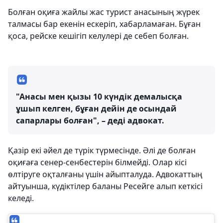
Болған оқиға жайлы жас турист анасының жүрек
талмасы бар екенін ескеріп, хабарламаған. Бұған
қоса, рейске кешігіп келулері де себеп болған.
"Анасы мен қызы 10 күндік демалысқа
ұшып келген, бұған дейін де осындай
сапарлары болған", – деді адвокат.
Қазір екі әйел де түрік түрмесінде. Әлі де болған
оқиғаға сенер-сенбестерін білмейді. Олар кісі
өлтіруге оқталғаны үшін айыпталуда. Адвокаттың
айтуынша, күдіктілер баланы Ресейге алып кеткісі
келеді.