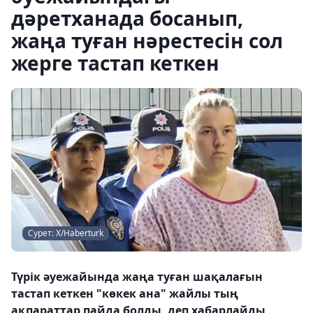
дәретханада босанып,
жаңа туған нәрестесін сол
жерге тастап кеткен
Сурет: Х/Haberturk
Түрік әуежайында жаңа туған шақалағын
тастап кеткен "көкек ана" жайлы тың
ақпараттар пайда болды, деп хабарлайды