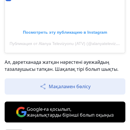
Посмотреть эту публикацию в Instagram
Публикация от Alanya Televizyonu (ATV) (@alanyatelevizyonu)
Ал, дәретханада жатқан нәрестені әуежайдың
тазалаушысы тапқан. Шақалақ тірі болып шықты.
Мақаламен бөлісу
Google-ға қосылып,
жаңалықтарды бірінші болып оқыңыз