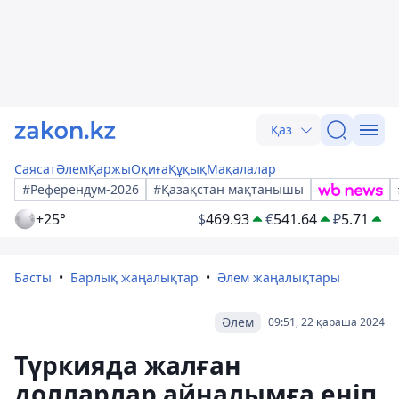
Қаз
Саясат
Әлем
Қаржы
Оқиға
Құқық
Мақалалар
#Референдум-2026
#Қазақстан мақтанышы
+25°
$
469.93
€
541.64
₽
5.71
Басты
Барлық жаңалықтар
Әлем жаңалықтары
Әлем
09:51, 22 қараша 2024
Түркияда жалған
долларлар айналымға еніп,