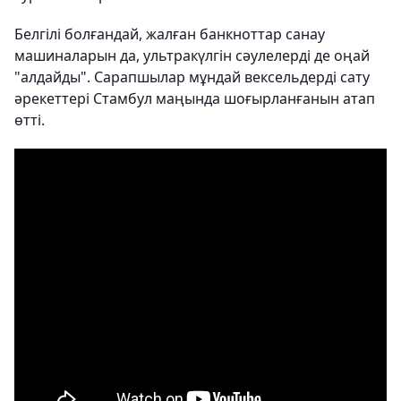
Белгілі болғандай, жалған банкноттар санау
машиналарын да, ультракүлгін сәулелерді де оңай
"алдайды". Сарапшылар мұндай вексельдерді сату
әрекеттері Стамбул маңында шоғырланғанын атап
өтті.