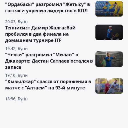
"Ордабасы" разгромил "Жетысу" в
гостях и укрепил лидерство в КПЛ
20:03, Бүгін
Теннисист Дамир Жалгасбай
пробился в два финала на
домашнем турнире ITF
19:42, Бүгін
"Челси" разгромил "Милан" в
Джакарте: Дастан Сатпаев остался в
запасе
19:10, Бүгін
"Кызылжар" спасся от поражения в
матче с "Алтаем" на 93-й минуте
18:56, Бүгін