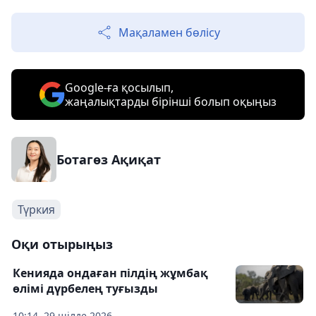
Мақаламен бөлісу
Google-ға қосылып,
жаңалықтарды бірінші болып оқыңыз
Ботагөз Ақиқат
Түркия
Оқи отырыңыз
Кенияда ондаған пілдің жұмбақ
өлімі дүрбелең туғызды
10:14, 29 шілде 2026