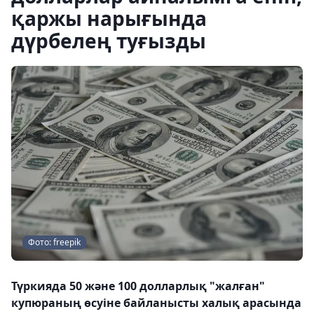
қаржы нарығында
дүрбелең туғызды
Фото: freepik
Түркияда 50 және 100 долларлық "жалған"
купюраның өсуіне байланысты халық арасында