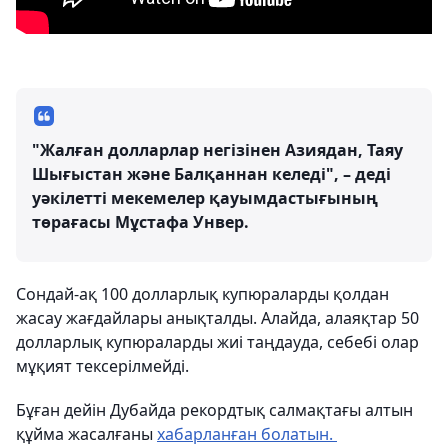
"Жалған долларлар негізінен Азиядан, Таяу
Шығыстан және Балқаннан келеді", – деді
уәкілетті мекемелер қауымдастығының
төрағасы Мұстафа Унвер.
Сондай-ақ 100 долларлық купюраларды қолдан
жасау жағдайлары анықталды. Алайда, алаяқтар 50
долларлық купюраларды жиі таңдауда, себебі олар
мұқият тексерілмейді.
Бұған дейін Дубайда рекордтық салмақтағы алтын
құйма жасалғаны
хабарланған болатын.