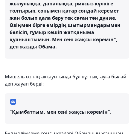
жылулыққа, даналыққа, риясыз күлкіге
толтырып, сонымен қатар сондай керемет
жан болып қала беру тек саған тән дүние.
Өзіңмен бірге өмірдің шытырмандарымен
бөлісіп, ғұмыр кешіп жатқаныма
қуаныштымын. Мен сені жақсы көремін",
деп жазды Обама.
Мишель өзінің аккаунтында бұл құттықтауға былай
деп жауап берді:
"Қымбаттым, мен сені жақсы көремін".
Бұл мәлімдеме соңғы кездері Обаманың жанынан