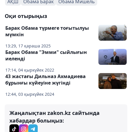
АҚШ
Обама Барак
Обама Мишель
Оқи отырыңыз
Барак Обама түрмеге тоғытылуы
мүмкін
13:29, 17 қараша 2025
Барак Обама "Эмми" сыйлығын
иеленді
17:14, 04 қыркүйек 2022
43 жастағы Дильназ Ахмадиева
бұрынғы күйеуіне жүгінді
12:44, 03 қыркүйек 2024
Жаңалықтан zakon.kz сайтында
хабардар болыңыз: