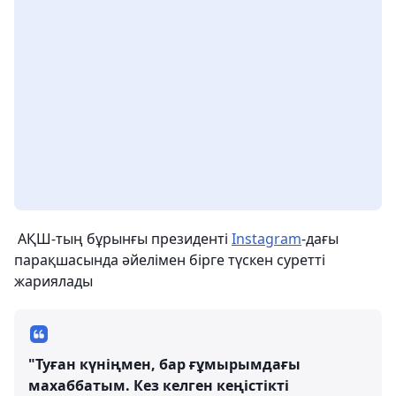
АҚШ-тың бұрынғы президенті
Instagram
-дағы
парақшасында әйелімен бірге түскен суретті
жариялады
"Туған күніңмен, бар ғұмырымдағы
махаббатым. Кез келген кеңістікті