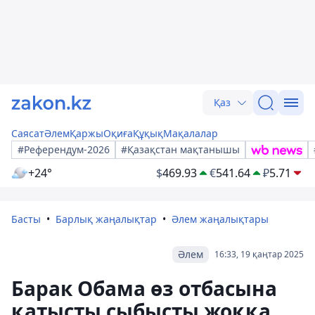
Қаз
Саясат
Әлем
Қаржы
Оқиға
Құқық
Мақалалар
#Референдум-2026
#Қазақстан мақтанышы
+24°
$
469.93
€
541.64
₽
5.71
Басты
Барлық жаңалықтар
Әлем жаңалықтары
Әлем
16:33, 19 қаңтар 2025
Барак Обама өз отбасына
қатысты сыбысты жоққа