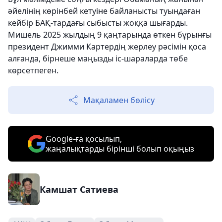
әйелінің көрінбей кетуіне байланысты туындаған
кейбір БАҚ-тардағы сыбысты жоққа шығарды.
Мишель 2025 жылдың 9 қаңтарында өткен бұрынғы
президент Джимми Картердің жерлеу рәсімін қоса
алғанда, бірнеше маңызды іс-шараларда төбе
көрсетпеген.
Мақаламен бөлісу
Google-ға қосылып,
жаңалықтарды бірінші болып оқыңыз
Камшат Сатиева