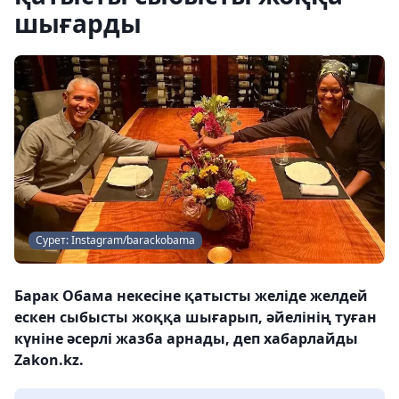
шығарды
Сурет: Instagram/barackobama
Барак Обама некесіне қатысты желіде желдей
ескен сыбысты жоққа шығарып, әйелінің туған
күніне әсерлі жазба арнады, деп хабарлайды
Zakon.kz.