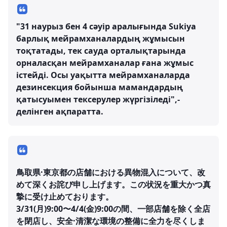
"31 наурыз бен 4 сәуір аралығында Sukiya
барлық мейрамханалардың жұмысын
тоқтатады, тек сауда орталықтарында
орналасқан мейрамханалар ғана жұмыс
істейді. Осы уақытта мейрамханаларда
дезинсекция бойынша мамандардың
қатысуымен тексерулер жүргізіледі",-
делінген ақпаратта.
鳥取県·東京都の店舗における異物混入について、改
めて深くお詫び申し上げます。この状況を重大かつ真
摯に受け止めております。
3/31(月)9:00〜4/4(金)9:00の間、一部店舗を除く全店
を閉店し、安全·清潔な環境の整備に全力を尽くしま