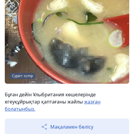
Сурет: scmp
Бұған дейін Ұлыбритания көшелерінде
егеуқұйрықтар қаптағаны жайлы
жазған
болатынбыз.
Мақаламен бөлісу