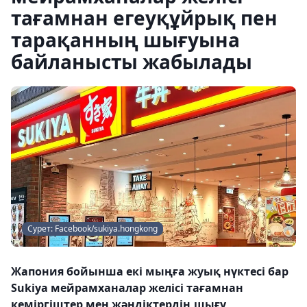
тағамнан егеуқұйрық пен
тарақанның шығуына
байланысты жабылады
Сурет: Facebook/sukiya.hongkong
Жапония бойынша екі мыңға жуық нүктесі бар
Sukiya мейрамханалар желісі тағамнан
кеміргіштер мен жәндіктердің шығу