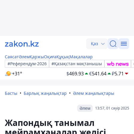
Қаз
Саясат
Әлем
Қаржы
Оқиға
Құқық
Мақалалар
#Референдум-2026
#Қазақстан мақтанышы
+31°
$
469.93
€
541.64
₽
5.71
Басты
Барлық жаңалықтар
Әлем жаңалықтары
Әлем
13:57, 01 сәуір 2025
Жапондық танымал
мейрамханалар желісі