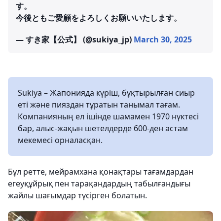
す。
今後ともご愛顧をよろしくお願いいたします。
— すき家【公式】 (@sukiya_jp)
March 30, 2025
Sukiya – Жапонияда күріш, бұқтырылған сиыр
еті және пияздан тұратын танымал тағам.
Компанияның ел ішінде шамамен 1970 нүктесі
бар, алыс-жақын шетелдерде 600-ден астам
мекемесі орналасқан.
Бұл ретте, мейрамхана қонақтары тағамдардан
егеуқұйрық пен тарақандардың табылғандығы
жайлы шағымдар түсірген болатын.