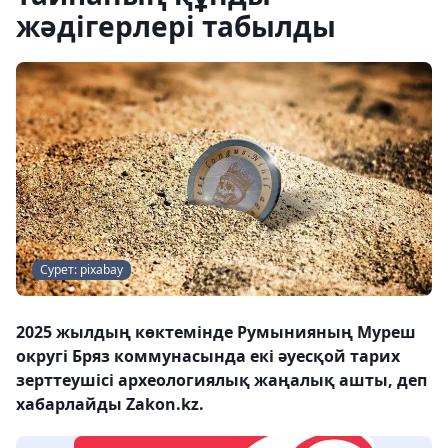
жәдігерлері табылды
Сурет: pixabay
2025 жылдың көктемінде Румынияның Муреш
округі Бряз коммунасында екі әуесқой тарих
зерттеушісі археологиялық жаңалық ашты, деп
хабарлайды Zakon.kz.