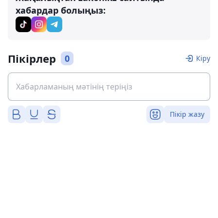
хабардар болыңыз:
Пікірлер
0
Кіру
Пікір жазу