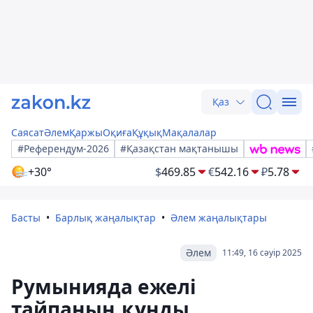
Қаз
Саясат
Әлем
Қаржы
Оқиға
Құқық
Мақалалар
#Референдум-2026
#Қазақстан мақтанышы
+30°
$
469.85
€
542.16
₽
5.78
Басты
Барлық жаңалықтар
Әлем жаңалықтары
Әлем
11:49, 16 сәуір 2025
Румынияда ежелі
тайпаның құнды