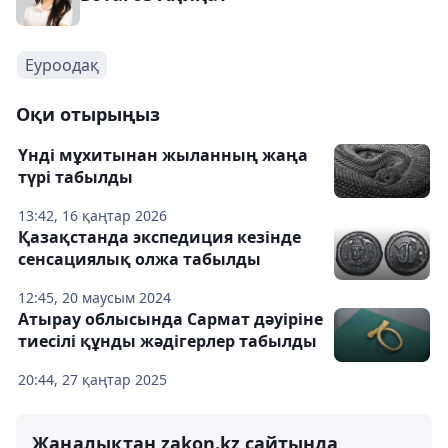
Еуроодақ
Оқи отырыңыз
Үнді мұхитынан жыланның жаңа
түрі табылды
13:42, 16 қаңтар 2026
Қазақстанда экспедиция кезінде
сенсациялық олжа табылды
12:45, 20 маусым 2024
Атырау облысында Сармат дәуіріне
тиесілі құнды жәдігерлер табылды
20:44, 27 қаңтар 2025
Жаңалықтан zakon.kz сайтында