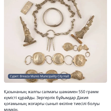
Сурет: Breaza Mures Municipality City Hall
Қазынаның жалпы салмағы шамамен 550 грамм
күмісті құрайды. Зергерлік бұйымдар Дакия
қоғамының жоғарғы сынып өкіліне тиесілі болуы
мүмкін.