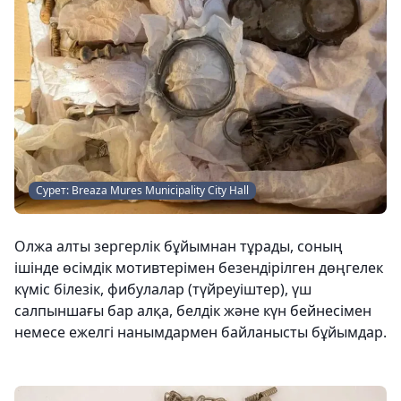
Сурет: Breaza Mures Municipality City Hall
Олжа алты зергерлік бұйымнан тұрады, соның
ішінде өсімдік мотивтерімен безендірілген дөңгелек
күміс білезік, фибулалар (түйреуіштер), үш
салпыншағы бар алқа, белдік және күн бейнесімен
немесе ежелгі нанымдармен байланысты бұйымдар.