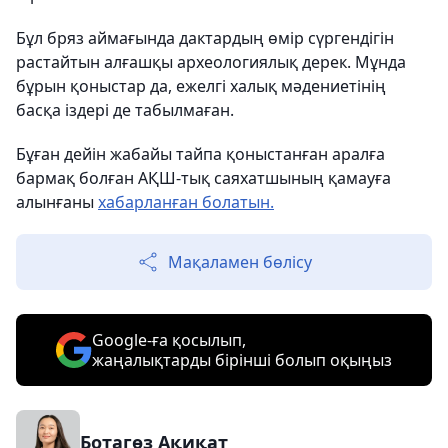
Бұл бряз аймағында дактардың өмір сүргендігін
растайтын алғашқы археологиялық дерек. Мұнда
бұрын қоныстар да, ежелгі халық мәдениетінің
басқа іздері де табылмаған.
Бұған дейін жабайы тайпа қоныстанған аралға
бармақ болған АҚШ-тық саяхатшының қамауға
алынғаны
хабарланған болатын.
Мақаламен бөлісу
Google-ға қосылып,
жаңалықтарды бірінші болып оқыңыз
Ботагөз Ақиқат