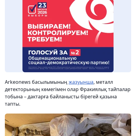
Arkeonews басылымының
жазуынша
, металл
детекторының көмегімен олар Фракиялық тайпалар
тобына – дактарға байланысты бірегей қазына
тапты.