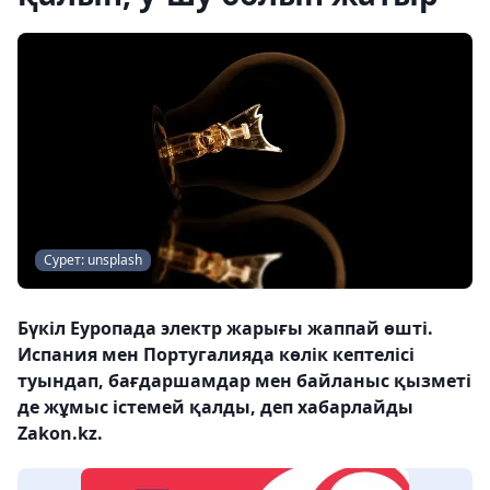
Сурет: unsplash
Бүкіл Еуропада электр жарығы жаппай өшті.
Испания мен Португалияда көлік кептелісі
туындап, бағдаршамдар мен байланыс қызметі
де жұмыс істемей қалды, деп хабарлайды
Zakon.kz.