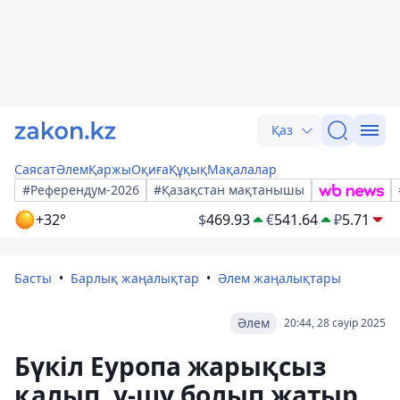
Қаз
Саясат
Әлем
Қаржы
Оқиға
Құқық
Мақалалар
#Референдум-2026
#Қазақстан мақтанышы
+32°
$
469.93
€
541.64
₽
5.71
Басты
Барлық жаңалықтар
Әлем жаңалықтары
Әлем
20:44, 28 сәуір 2025
Бүкіл Еуропа жарықсыз
қалып, у-шу болып жатыр