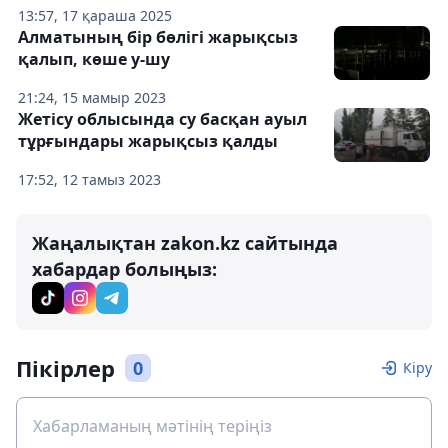
13:57, 17 қараша 2025
Алматының бір бөлігі жарықсыз
қалып, көше у-шу
21:24, 15 мамыр 2023
Жетісу облысында су басқан ауыл
тұрғындары жарықсыз қалды
17:52, 12 тамыз 2023
Жаңалықтан zakon.kz сайтында
хабардар болыңыз:
Пікірлер
0
Кіру