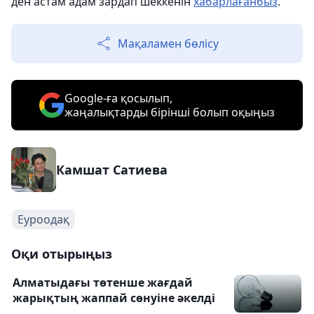
ден астам адам зардап шеккенін
хабарлағанбыз
.
Мақаламен бөлісу
Google-ға қосылып,
жаңалықтарды бірінші болып оқыңыз
Камшат Сатиева
Еуроодақ
Оқи отырыңыз
Алматыдағы төтенше жағдай
жарықтың жаппай сөнуіне әкелді