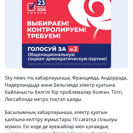
Sky news-тің хабарлауынша, Францияда, Андоррада,
Нидерландыда және Бельгияда электр қуатына
байланысты белгілі бір проблемалар болған. Тіпті,
Лиссабонда метро тоқтап қалды.
Басылымның хабарлауынша, электр қуатын
қалпына келтіру жұмыстары 10 сағатқа созылуы
мүмкін. Екі елде де әуежайлар мен қоғамдық