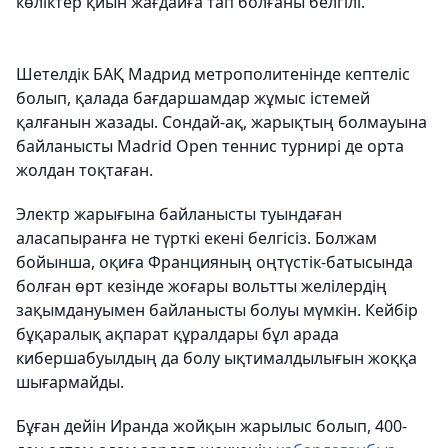
көліктер қиын жағдайға тап болғаны белгілі.
Шетелдік БАҚ Мадрид метрополитенінде кептеліс
болып, қалада бағдаршамдар жұмыс істемей
қалғанын жазады. Сондай-ақ, жарықтың болмауына
байланысты Madrid Open теннис турнирі де орта
жолдан тоқтаған.
Электр жарығына байланысты туындаған
аласапыранға не түрткі екені белгісіз. Болжам
бойынша, оқиға Францияның оңтүстік-батысында
болған өрт кезінде жоғары вольтты желілердің
зақымдануымен байланысты болуы мүмкін. Кейбір
бұқаралық ақпарат құралдары бұл арада
кибершабуылдың да болу ықтималдылығын жоққа
шығармайды.
Бұған дейін Иранда жойқын жарылыс болып, 400-