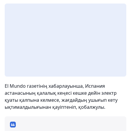
El Mundo газетінің хабарлауынша, Испания
астанасының қалалық кеңесі кешке дейін электр
қуаты қалпына келмесе, жағдайдың ушығып кету
ықтималдылығынан қауіптеніп, қобалжулы.