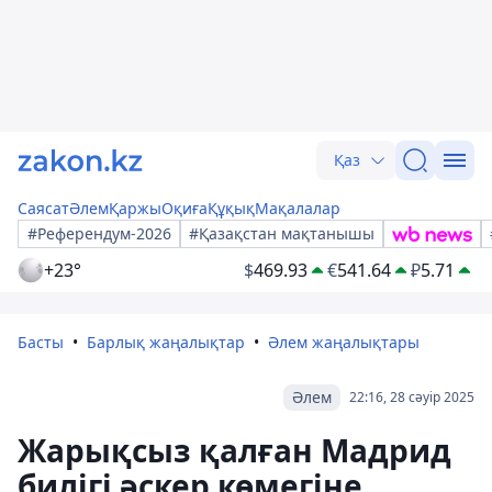
Қаз
Саясат
Әлем
Қаржы
Оқиға
Құқық
Мақалалар
#Референдум-2026
#Қазақстан мақтанышы
+23°
$
469.93
€
541.64
₽
5.71
Басты
Барлық жаңалықтар
Әлем жаңалықтары
Әлем
22:16, 28 сәуір 2025
Жарықсыз қалған Мадрид
билігі әскер көмегіне