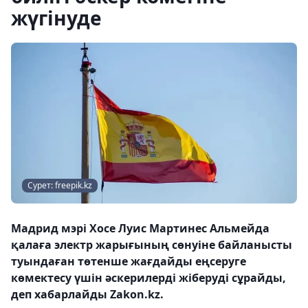
жүгінуде
Сурет: freepik.kz
Мадрид мэрі Хосе Луис Мартинес Альмейда
қалаға электр жарығының сөнуіне байланысты
туындаған төтенше жағдайды еңсеруге
көмектесу үшін әскерилерді жіберуді сұрайды,
деп хабарлайды Zakon.kz.