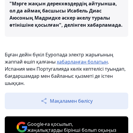
"Мэрге жақын дереккөздердің айтуынша,
ол да аймақ басшысы Исабель Диас
Аюсоның Мадридке әскер әкелу туралы
өтінішіне қосылған", делінген хабарламада.
Бұған дейін бүкіл Еуропада электр жарығының
жаппай өшіп қалғаны
хабарланған болатын
.
Испания мен Португалияда көлік кептелісі туындап,
бағдаршамдар мен байланыс қызметі де істен
шыққан.
Мақаламен бөлісу
Google-ға қосылып,
жаңалықтарды бірінші болып оқыңыз