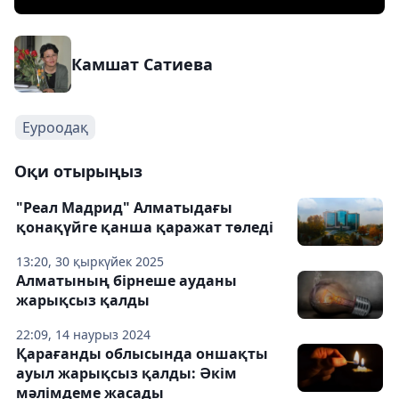
Камшат Сатиева
Еуроодақ
Оқи отырыңыз
"Реал Мадрид" Алматыдағы
қонақүйге қанша қаражат төледі
13:20, 30 қыркүйек 2025
Алматының бірнеше ауданы
жарықсыз қалды
22:09, 14 наурыз 2024
Қарағанды облысында оншақты
ауыл жарықсыз қалды: Әкім
мәлімдеме жасады