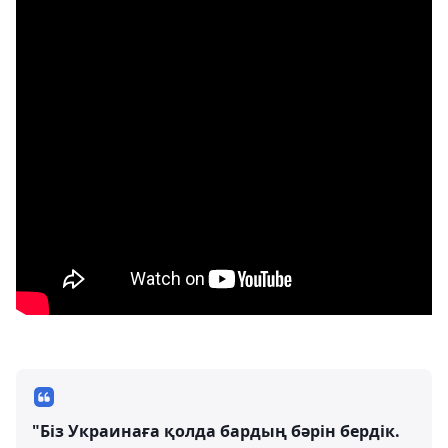
"Біз Украинаға қолда бардың бәрін бердік.