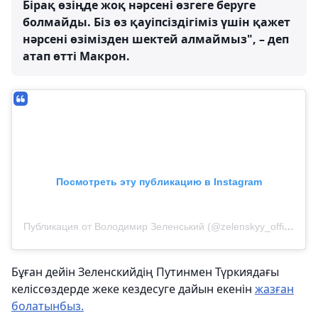
Бірақ өзіңде жоқ нәрсені өзгеге беруге
болмайды. Біз өз қауіпсіздігіміз үшін қажет
нәрсені өзімізден шектей алмаймыз", – деп
атап өтті Макрон.
Посмотреть эту публикацию в Instagram
Публикация от Володимир Зеленський (@zelenskyy_official)
Бұған дейін Зеленскийдің Путинмен Түркиядағы
келіссөздерде жеке кездесуге дайын екенін
жазған
болатынбыз.