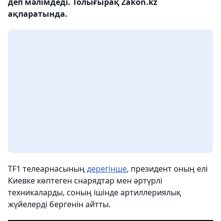
деп мәлімдеді. Толығырақ Zakon.kz
ақпаратында.
TF1 телеарнасының
дерегінше
, президент оның елі
Киевке көптеген снарядтар мен әртүрлі
техникаларды, соның ішінде артиллериялық
жүйелерді бергенін айтты.