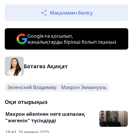
Мақаламен бөлісу
Google-ға қосылып,
жаңалықтарды бірінші болып оқыңыз
Ботагөз Ақиқат
Зеленский Владимир
Макрон Эммануэль
Оқи отырыңыз
Макрон әйелінен неге шапалақ
"жегенін" түсіндірді
18:43, 26 мамыр 2025