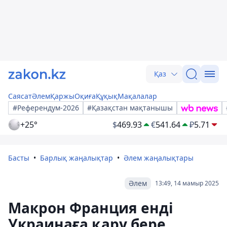
Қаз
Саясат
Әлем
Қаржы
Оқиға
Құқық
Мақалалар
#Референдум-2026
#Қазақстан мақтанышы
+25°
$
469.93
€
541.64
₽
5.71
Басты
Барлық жаңалықтар
Әлем жаңалықтары
Әлем
13:49, 14 мамыр 2025
Макрон Франция енді
Украинаға қару бере