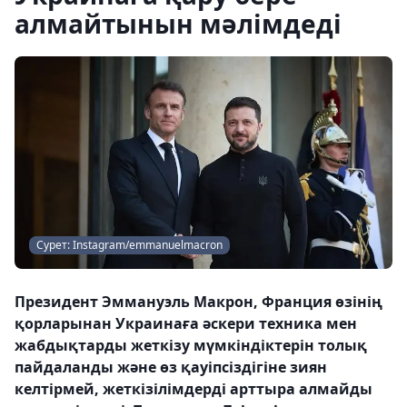
алмайтынын мәлімдеді
Сурет: Instagram/emmanuelmacron
Президент Эммануэль Макрон, Франция өзінің
қорларынан Украинаға әскери техника мен
жабдықтарды жеткізу мүмкіндіктерін толық
пайдаланды және өз қауіпсіздігіне зиян
келтірмей, жеткізілімдерді арттыра алмайды