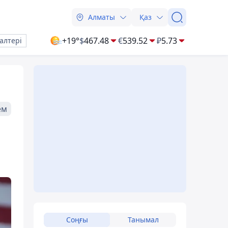
Алматы
Қаз
+19°
$
467.48
€
539.52
₽
5.73
алтері
ем
Соңғы
Танымал