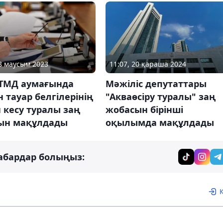
08 маусым 2023
11:07, 20 қараша 2024
 ТМД аумағында
Мәжіліс депутаттары
 тауар белгілерінің
"Акваөсіру туралы" заң
 кесу туралы заң
жобасын бірінші
ын мақұлдады
оқылымда мақұлдады
абардар болыңыз: