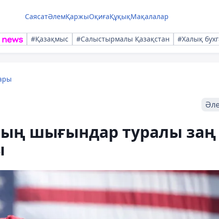
Саясат
Әлем
Қаржы
Оқиға
Құқық
Мақалалар
#Қазақмыс
#Салыстырмалы Қазақстан
#Халық бухг
ары
Әл
ың шығындар туралы заң
ы