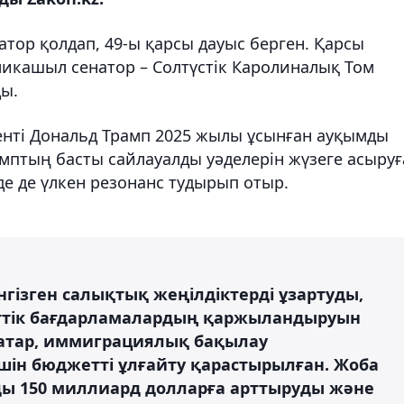
атор қолдап, 49-ы қарсы дауыс берген. Қарсы
икашыл сенатор – Солтүстік Каролиналық Том
ды.
иденті Дональд Трамп 2025 жылы ұсынған ауқымды
мптың басты сайлауалды уәделерін жүзеге асыруғ
де де үлкен резонанс тудырып отыр.
нгізген салықтық жеңілдіктерді ұзартуды,
меттік бағдарламалардың қаржыландыруын
қатар, иммиграциялық бақылау
шін бюджетті ұлғайту қарастырылған. Жоба
 150 миллиард долларға арттыруды және