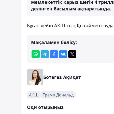
мемлекеттік қарыз шегін 4 трилл
делінген басылым ақпаратында.
Бұған дейін АҚШ-тың Қытаймен сауда
Мақаламен бөлісу:
Ботагөз Ақиқат
АҚШ
Трамп Дональд
Оқи отырыңыз