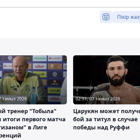
Пікір жаз
07 тамыз 2026
02:51, 07 тамыз 2026
й тренер "Тобыла"
Царукян может получ
 итоги первого матча
бой за титул в случае
тизаном" в Лиге
победы над Руффи
ренций