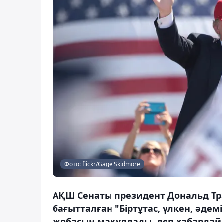
Фото: flickr/Gage Skidmore
АҚШ Сенаты президент Дональд Т
бағытталған "Біртұтас, үлкен, әдемі"
жобасын мақұлдады, деп хабарлайд