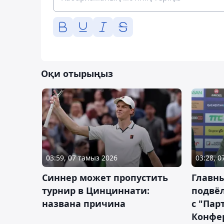
Оқи отырыңыз
03:59, 07 тамыз 2026
03:28, 
Синнер может пропустить
Главны
турнир в Цинциннати:
подвёл
названа причина
с "Пар
Конфе