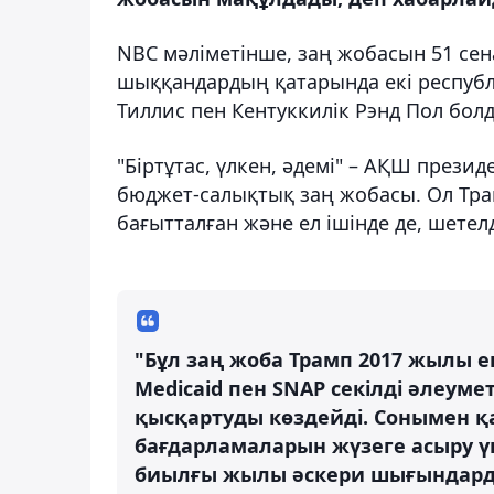
NBC мәліметінше, заң жобасын 51 сен
шыққандардың қатарында екі республ
Тиллис пен Кентуккилік Рэнд Пол бол
"Біртұтас, үлкен, әдемі" – АҚШ през
бюджет-салықтық заң жобасы. Ол Тра
бағытталған және ел ішінде де, шетел
"Бұл заң жоба Трамп 2017 жылы е
Medicaid пен SNAP секілді әлеу
қысқартуды көздейді. Сонымен 
бағдарламаларын жүзеге асыру ү
биылғы жылы әскери шығындарды