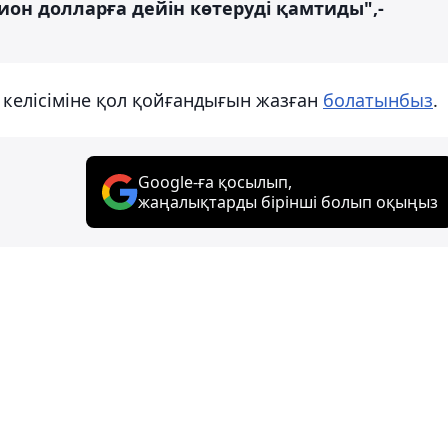
ион долларға дейін көтеруді қамтиды",-
 келісіміне қол қойғандығын жазған
болатынбыз
.
Google-ға қосылып,
жаңалықтарды бірінші болып оқыңыз