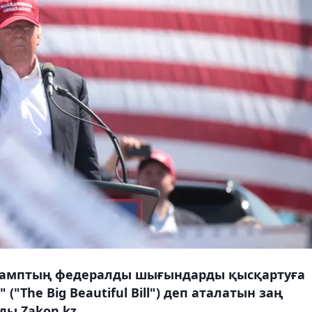
рамптың федералды шығындарды қысқартуға
 ("The Big Beautiful Bill") деп аталатын заң
ы Zakon.kz.