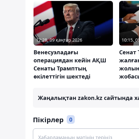
12:28, 09 қаңтар 2026
10:15, 
Венесуэладағы
Сенат
операциядан кейін АҚШ
жалған
Сенаты Трамптың
жолын
өкілеттігін шектеді
жобас
Жаңалықтан zakon.kz сайтында х
Пікірлер
0