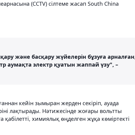
еарнасына (CCTV) сілтеме жасап South China
қару және басқару жүйелерін бұзуға арналған
тр аумақта электр қуатын жаппай үзу", –
ннан кейін зымыран жерден секіріп, ауада
ріні лақтырады. Нәтижесінде жоғары вольтты
а қабілетті, химиялық өңделген жұқа көміртекті