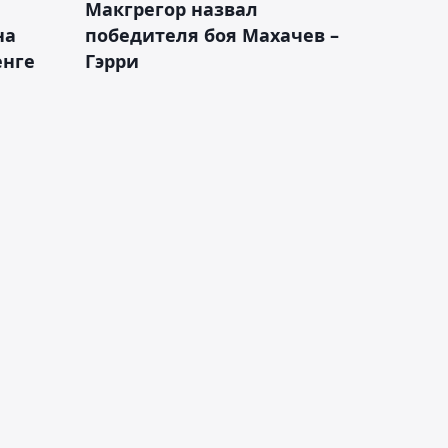
Макгрегор назвал
на
победителя боя Махачев –
енге
Гэрри