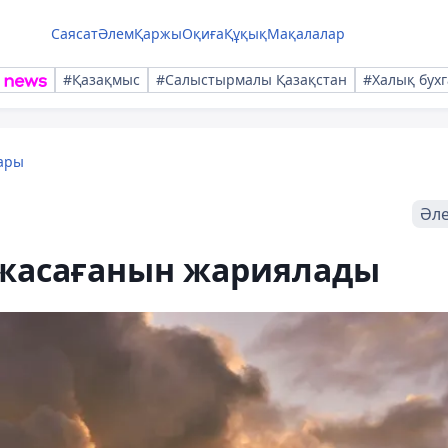
Саясат
Әлем
Қаржы
Оқиға
Құқық
Мақалалар
#Қазақмыс
#Салыстырмалы Қазақстан
#Халық бухг
ары
Әл
жасағанын жариялады