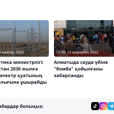
16 қаңтар 2024
12:50, 12 қыркүйек 2022
тика министрлігі:
Алматыда сауда үйіне
тан 2030 жылға
"бомба" қойылғаны
 электр қуатының
хабарланды
лығына ұшырайды
абардар болыңыз: