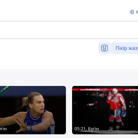
Пікір жаз
үгін
05:21, Бүгін