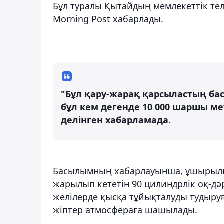
Бұл туралы Қытайдың мемлекеттік тел
Morning Post хабарлады.
"Бұл қару-жарақ қарсыластың бас
бұл кем дегенде 10 000 шаршы ме
делінген хабарламада.
Басылымның хабарлауынша, ұшырылға
жарылып кететін 90 цилиндрлік оқ-дә
желілерде қысқа тұйықталуды тудыруғ
жіптер атмосфераға шашылады.