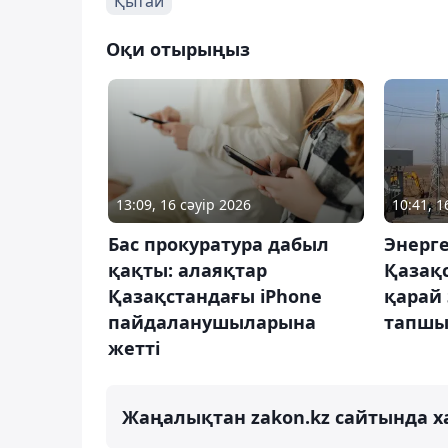
Қытай
Оқи отырыңыз
13:09, 16 сәуір 2026
10:41, 
Бас прокуратура дабыл
Энерге
қақты: алаяқтар
Қазақс
Қазақстандағы iPhone
қарай
пайдаланушыларына
тапшы
жетті
Жаңалықтан zakon.kz сайтында х