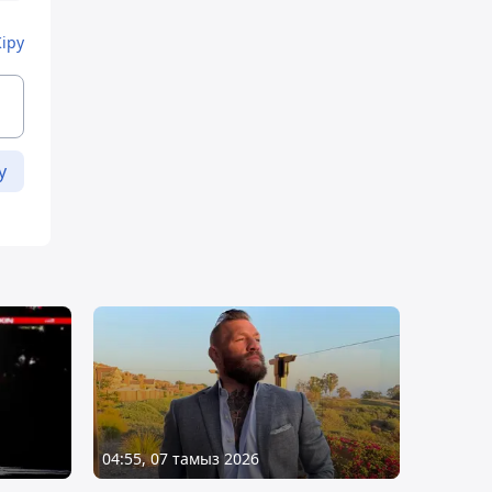
Кіру
у
04:55, 07 тамыз 2026