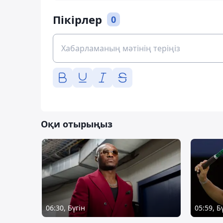
Пікірлер
0
Оқи отырыңыз
06:30, Бүгін
05:59, Б