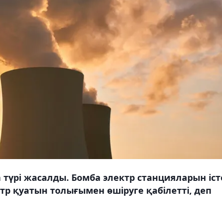
үрі жасалды. Бомба электр станцияларын іст
тр қуатын толығымен өшіруге қабілетті, деп