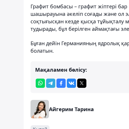
Графит бомбасы – графит жіптері бар 
шашырауына әкеліп соғады және ол эл
соқтығысқан кезде қысқа тұйықталу 
тудырады, бұл берілген аймақтағы эл
Бұған дейін Германияның ядролық қару
болатын.
Мақаламен бөлісу:
Айгерим Тарина