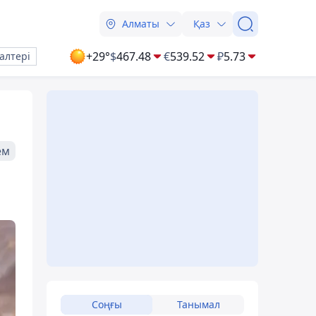
Алматы
Қаз
+29°
$
467.48
€
539.52
₽
5.73
алтері
ем
Соңғы
Танымал