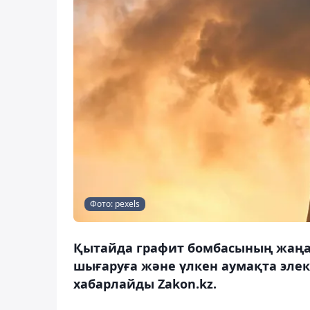
Фото: pexels
Қытайда графит бомбасының жаңа т
шығаруға және үлкен аумақта элек
хабарлайды Zakon.kz.