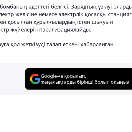
бомбаның әдеттегі белгісі. Зарядтың үзілуі олард
ектр желісіне немесе электрлік қосалқы станцияғ
мен қосылған құрылғылардың істен шығуын
ектр жүйелерін парализациялайды.
ға қол жеткізуді талап еткені хабарланған
Google-ға қосылып,
жаңалықтарды бірінші болып оқыңыз