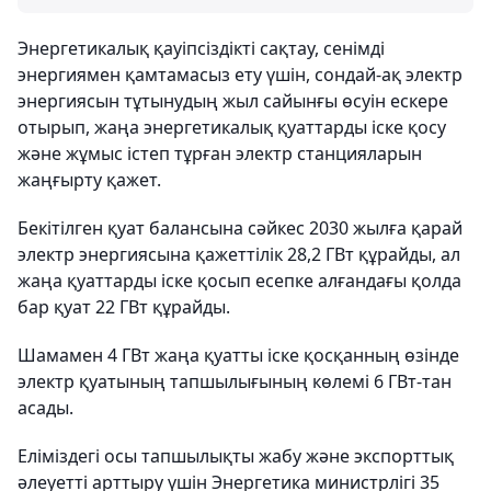
Энергетикалық қауіпсіздікті сақтау, сенімді
энергиямен қамтамасыз ету үшін, сондай-ақ электр
энергиясын тұтынудың жыл сайынғы өсуін ескере
отырып, жаңа энергетикалық қуаттарды іске қосу
және жұмыс істеп тұрған электр станцияларын
жаңғырту қажет.
Бекітілген қуат балансына сәйкес 2030 жылға қарай
электр энергиясына қажеттілік 28,2 ГВт құрайды, ал
жаңа қуаттарды іске қосып есепке алғандағы қолда
бар қуат 22 ГВт құрайды.
Шамамен 4 ГВт жаңа қуатты іске қосқанның өзінде
электр қуатының тапшылығының көлемі 6 ГВт-тан
асады.
Еліміздегі осы тапшылықты жабу және экспорттық
әлеуетті арттыру үшін Энергетика министрлігі 35