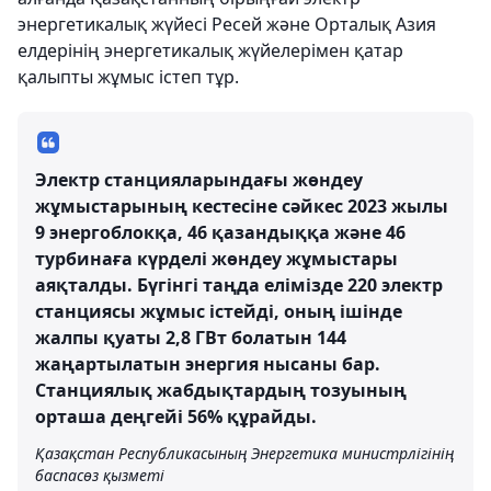
энергетикалық жүйесі Ресей және Орталық Азия
елдерінің энергетикалық жүйелерімен қатар
қалыпты жұмыс істеп тұр.
Электр станцияларындағы жөндеу
жұмыстарының кестесіне сәйкес 2023 жылы
9 энергоблокқа, 46 қазандыққа және 46
турбинаға күрделі жөндеу жұмыстары
аяқталды. Бүгінгі таңда елімізде 220 электр
станциясы жұмыс істейді, оның ішінде
жалпы қуаты 2,8 ГВт болатын 144
жаңартылатын энергия нысаны бар.
Станциялық жабдықтардың тозуының
орташа деңгейі 56% құрайды.
Қазақстан Республикасының Энергетика министрлігінің
баспасөз қызметі