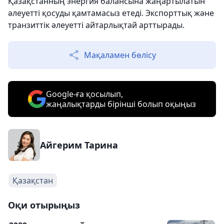
Қазақстанның энергия балансына жаңартылатын
әлеуетті қосуды қамтамасыз етеді. Экспорттық және
транзиттік әлеуетті айтарлықтай арттырады.
Мақаламен бөлісу
Google-ға қосылып,
жаңалықтарды бірінші болып оқыңыз
Айгерим Тарина
Қазақстан
Оқи отырыңыз