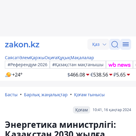
Қаз
Саясат
Әлем
Қаржы
Оқиға
Құқық
Мақалалар
#Референдум-2026
#Қазақстан мақтанышы
+24°
$
466.08
€
538.56
₽
5.65
Басты
Барлық жаңалықтар
Қоғам тынысы
Қоғам
10:41, 16 қаңтар 2024
Энергетика министрлігі:
Қазақстан 2030 жылға