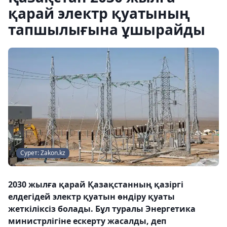
қарай электр қуатының
тапшылығына ұшырайды
Сурет: Zakon.kz
2030 жылға қарай Қазақстанның қазіргі
елдегідей электр қуатын өндіру қуаты
жеткіліксіз болады. Бұл туралы Энергетика
министрлігіне ескерту жасалды, деп