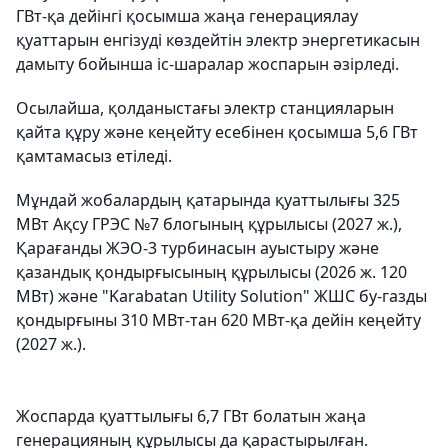
ГВт-қа дейінгі қосымша жаңа генерациялау
қуаттарын енгізуді көздейтін электр энергетикасын
дамыту бойынша іс-шаралар жоспарын әзірледі.
Осылайша, қолданыстағы электр станцияларын
қайта құру және кеңейту есебінен қосымша 5,6 ГВт
қамтамасыз етіледі.
Мұндай жобалардың қатарында қуаттылығы 325
МВт Ақсу ГРЭС №7 блогының құрылысы (2027 ж.),
Қарағанды ​​ЖЭО-3 турбинасын ауыстыру және
қазандық қондырғысының құрылысы (2026 ж. 120
МВт) және "Karabatan Utility Solution" ЖШС бу-газды
қондырғыны 310 МВт-тан 620 МВт-қа дейін кеңейту
(2027 ж.).
Жоспарда қуаттылығы 6,7 ГВт болатын жаңа
генерацияның құрылысы да қарастырылған.