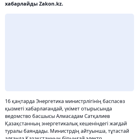
хабарлайды Zakon.kz.
16 қаңтарда Энергетика министрлігінің баспасөз
қызметі хабарлағандай, үкімет отырысында
ведомство басшысы Алмасадам Сатқалиев
Қазақстанның энергетикалық кешеніндегі жағдай
туралы баяндады. Министрдің айтуынша, тұтастай
алғанда Қазақстанның бірыңғай электр