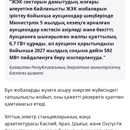
"ЖЭК секторын дамытудың жоғары
әлеуетіне байланысты ЖЭК жобаларын
іріктеу бойынша аукциондар шеңберінде
Министрлік 5 жылдық кезеңге арналған
аукциондар кестесін әзірледі және бекітті.
Аукционға шығарылған жалпы қуаттылық
6,7 ГВт құрады, ал аукцион қорытындысы
бойынша 2027 жылдың соңына дейін 592
МВт пайдалануға беру жоспарлануда."
Қазақстан Республикасының Энергетика министрлігінің
баспасөз қызметі
Бұл жобаларды жүзеге асыру энергия жүйесіндегі
тапшылықты жойып, оны қажетті резервтік қуатпен
қамтамасыз етеді.
Ұлттық электр станцияларының жаңа
архитектурасы Каспий, Арал, Шығыс және Оңтүстік