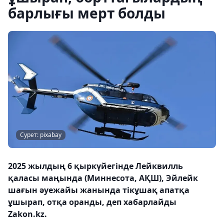
барлығы мерт болды
Сурет: pixabay
2025 жылдың 6 қыркүйегінде Лейквилль
қаласы маңында (Миннесота, АҚШ), Эйлейк
шағын әуежайы жанында тікұшақ апатқа
ұшырап, отқа оранды, деп хабарлайды
Zakon.kz.