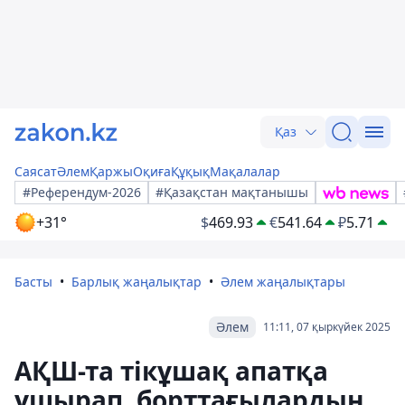
Қаз
Саясат
Әлем
Қаржы
Оқиға
Құқық
Мақалалар
#Референдум-2026
#Қазақстан мақтанышы
+31°
$
469.93
€
541.64
₽
5.71
Басты
Барлық жаңалықтар
Әлем жаңалықтары
Әлем
11:11, 07 қыркүйек 2025
АҚШ-та тікұшақ апатқа
ұшырап, борттағылардың