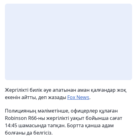
Жергілікті билік әуе апатынан аман қалғандар жоқ
екенін айтты, деп жазады
Fox News
.
Полицияның мәліметінше, офицерлер құлаған
Robinson R66-ны жергілікті уақыт бойынша сағат
14:45 шамасында тапқан. Бортта қанша адам
болғаны да белгісіз.