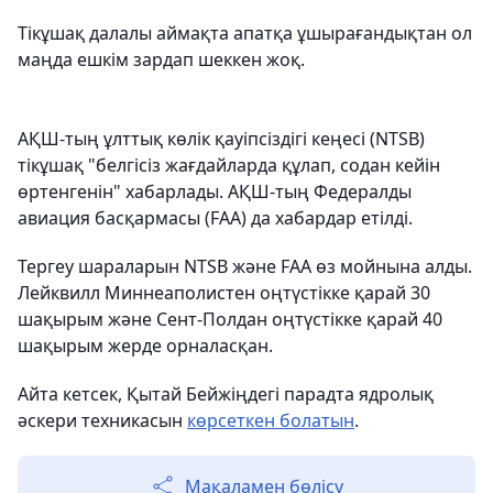
Тікұшақ далалы аймақта апатқа ұшырағандықтан ол
маңда ешкім зардап шеккен жоқ.
АҚШ-тың ұлттық көлік қауіпсіздігі кеңесі (NTSB)
тікұшақ "белгісіз жағдайларда құлап, содан кейін
өртенгенін" хабарлады. АҚШ-тың Федералды
авиация басқармасы (FAA) да хабардар етілді.
Тергеу шараларын NTSB және FAA өз мойнына алды.
Лейквилл Миннеаполистен оңтүстікке қарай 30
шақырым және Сент-Полдан оңтүстікке қарай 40
шақырым жерде орналасқан.
Айта кетсек, Қытай Бейжіңдегі парадта ядролық
әскери техникасын
көрсеткен болатын
.
Мақаламен бөлісу