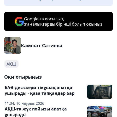
Google-ға қосылып,
жаңалықтарды бірінші болып оқыңыз
Камшат Сатиева
АҚШ
Оқи отырыңыз
БАӘ-де әскери тікұшақ апатқа
ұшырады - қаза тапқандар бар
11:34, 10 наурыз 2026
АҚШ-та жүк пойызы апатқа
ұшырады