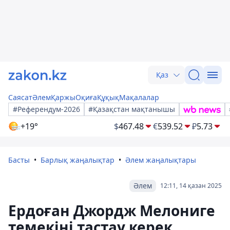
Қаз
Саясат
Әлем
Қаржы
Оқиға
Құқық
Мақалалар
#Референдум-2026
#Қазақстан мақтанышы
+19°
$
467.48
€
539.52
₽
5.73
Басты
Барлық жаңалықтар
Әлем жаңалықтары
Әлем
12:11, 14 қазан 2025
Ердоған Джордж Мелониге
темекіні тастау керек