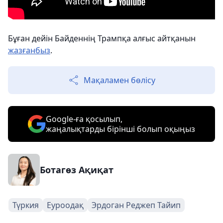
Бұған дейін Байденнің Трампқа алғыс айтқанын
жазғанбыз
.
Мақаламен бөлісу
Google-ға қосылып,
жаңалықтарды бірінші болып оқыңыз
Ботагөз Ақиқат
Түркия
Еуроодақ
Эрдоган Реджеп Тайип