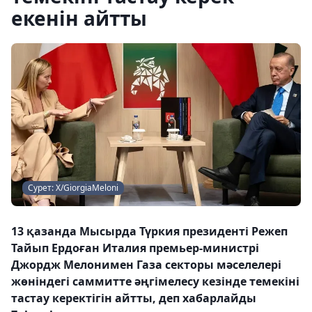
екенін айтты
Сурет: Х/GiorgiaMeloni
13 қазанда Мысырда Түркия президенті Режеп
Тайып Ердоған Италия премьер-министрі
Джордж Мелонимен Газа секторы мәселелері
жөніндегі саммитте әңгімелесу кезінде темекіні
тастау керектігін айтты, деп хабарлайды