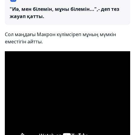
"Иә, мен білемін, мұны білемін...",- деп тез
жауап қатты.
Сол маңдағы Макрон күлімсіреп мұның мүмкін
еместігін айтты.