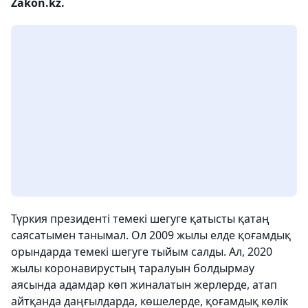
Zakon.kz.
Түркия президенті темекі шегуге қатысты қатаң
саясатымен танымал. Ол 2009 жылы елде қоғамдық
орындарда темекі шегуге тыйым салды. Ал, 2020
жылы коронавирустың таралуын болдырмау
аясында адамдар көп жиналатын жерлерде, атап
айтқанда даңғылдарда, көшелерде, қоғамдық көлік