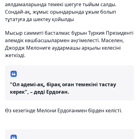
аялдамаларында темекі шегуге тыйым салды.
Сондай-ақ, жұмыс орындарында ұжым болып
тұтатуға да шектеу қойылды
Мысыр саммиті басталмас бұрын Түркия Президенті
әлемдік көшбасшылармен әңгімелесті. Мәселен,
Джордж Мелониге аудармашы арқылы келесіні
жеткізді.
"Ол әдемі-ақ, бірақ оған темекіні тастау
керек", – деді Ердоған.
Өз кезегінде Мелони Ердоғанмен бірден келісті.