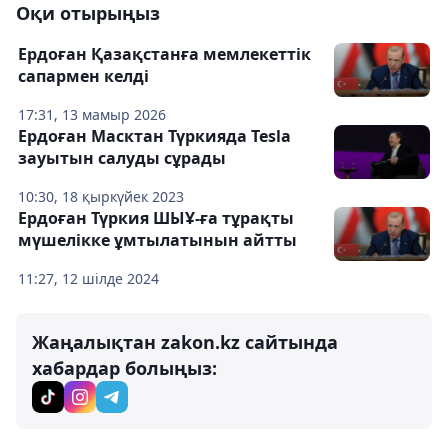
Оқи отырыңыз
Ердоған Қазақстанға мемлекеттік
сапармен келді
17:31, 13 мамыр 2026
Ердоған Масктан Түркияда Tesla
зауытын салуды сұрады
10:30, 18 қыркүйек 2023
Ердоған Түркия ШЫҰ-ға тұрақты
мүшелікке ұмтылатынын айтты
11:27, 12 шілде 2024
Жаңалықтан zakon.kz сайтында
хабардар болыңыз: