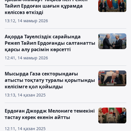
Тайип Ердоған шағын құрамда
келіссөз өткізді
13:12, 14 мамыр 2026
Ақорда Тәуелсіздік сарайында
Режеп Тайип Ердоғанды салтанатты
қарсы алу рәсімін көрсетті
12:41, 14 мамыр 2026
Мысырда Газа секторындағы
атысты тоқтату туралы қорытынды
келісімге қол қойылды
13:13, 14 қазан 2025
Ердоған Джордж Мелониге темекіні
тастау керек екенін айтты
12:11, 14 қазан 2025