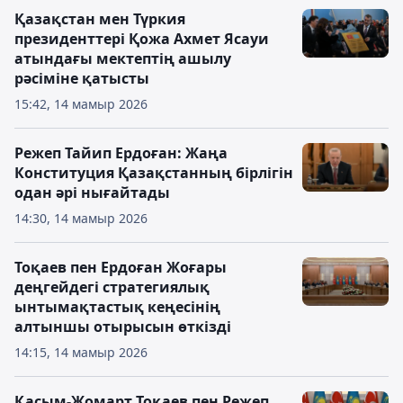
Қазақстан мен Түркия
президенттері Қожа Ахмет Ясауи
атындағы мектептің ашылу
рәсіміне қатысты
15:42, 14 мамыр 2026
Режеп Тайип Ердоған: Жаңа
Конституция Қазақстанның бірлігін
одан әрі нығайтады
14:30, 14 мамыр 2026
Тоқаев пен Ердоған Жоғары
деңгейдегі стратегиялық
ынтымақтастық кеңесінің
алтыншы отырысын өткізді
14:15, 14 мамыр 2026
Қасым-Жомарт Тоқаев пен Режеп