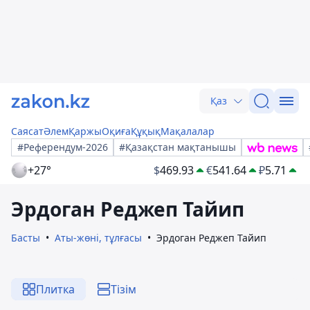
Қаз
Саясат
Әлем
Қаржы
Оқиға
Құқық
Мақалалар
#Референдум-2026
#Қазақстан мақтанышы
+27°
$
469.93
€
541.64
₽
5.71
Эрдоган Реджеп Тайип
Басты
Аты-жөні, тұлғасы
Эрдоган Реджеп Тайип
Плитка
Тізім