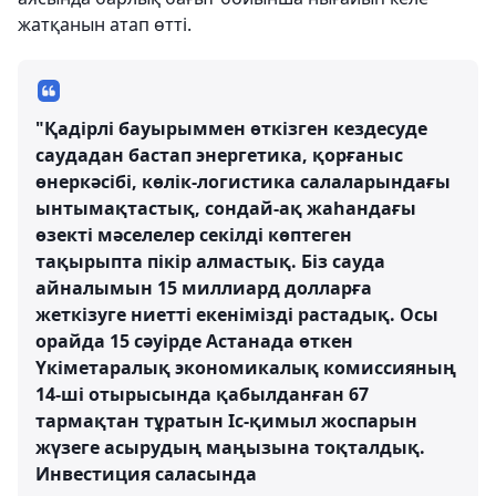
жатқанын атап өтті.
"Қадірлі бауырыммен өткізген кездесуде
саудадан бастап энергетика, қорғаныс
өнеркәсібі, көлік-логистика салаларындағы
ынтымақтастық, сондай-ақ жаһандағы
өзекті мәселелер секілді көптеген
тақырыпта пікір алмастық. Біз сауда
айналымын 15 миллиард долларға
жеткізуге ниетті екенімізді растадық. Осы
орайда 15 сәуірде Астанада өткен
Үкіметаралық экономикалық комиссияның
14-ші отырысында қабылданған 67
тармақтан тұратын Іс-қимыл жоспарын
жүзеге асырудың маңызына тоқталдық.
Инвестиция саласында