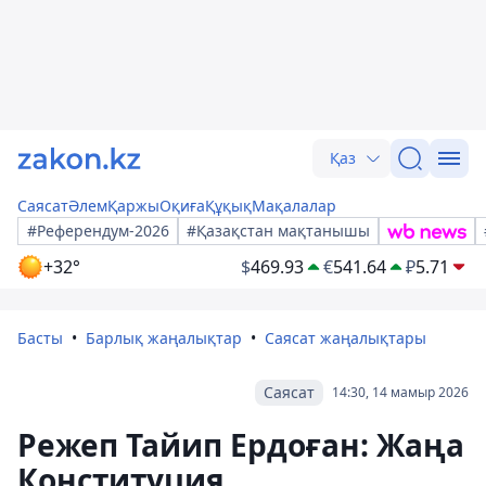
Қаз
Саясат
Әлем
Қаржы
Оқиға
Құқық
Мақалалар
#Референдум-2026
#Қазақстан мақтанышы
+32°
$
469.93
€
541.64
₽
5.71
Басты
Барлық жаңалықтар
Саясат жаңалықтары
Саясат
14:30, 14 мамыр 2026
Режеп Тайип Ердоған: Жаңа
Конституция