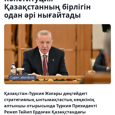
Қазақстанның бірлігін
одан әрі нығайтады
Сурет: akorda.kz
Қазақстан–Түркия Жоғары деңгейдегі
стратегиялық ынтымақтастық кеңесінің
алтыншы отырысында Түркия Президенті
Режеп Тайип Ердоған Қазақстандағы