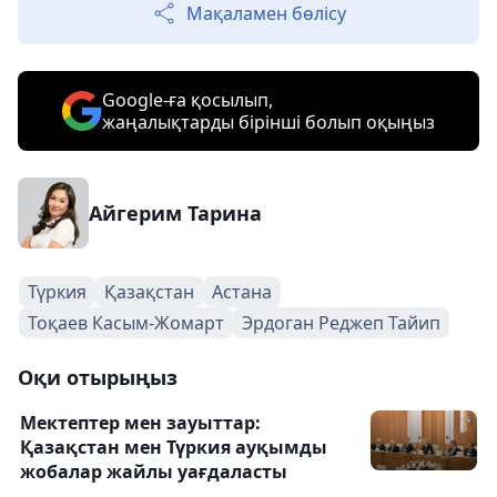
Мақаламен бөлісу
Google-ға қосылып,
жаңалықтарды бірінші болып оқыңыз
Айгерим Тарина
Түркия
Қазақстан
Астана
Тоқаев Касым-Жомарт
Эрдоган Реджеп Тайип
Оқи отырыңыз
Мектептер мен зауыттар:
Қазақстан мен Түркия ауқымды
жобалар жайлы уағдаласты