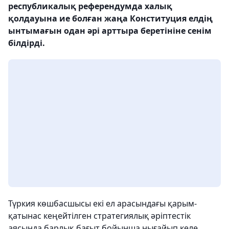
республикалық референдумда халық
қолдауына ие болған жаңа Конституция елдің
ынтымағын одан әрі арттыра беретініне сенім
білдірді.
Түркия көшбасшысы екі ел арасындағы қарым-
қатынас кеңейтілген стратегиялық әріптестік
аясында барлық бағыт бойынша нығайып келе