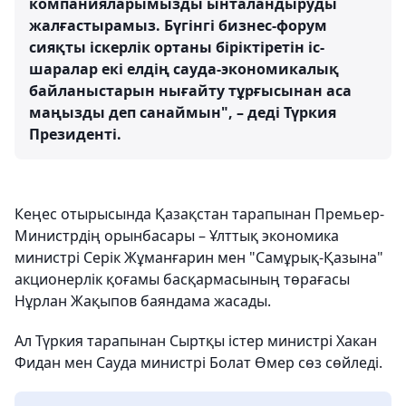
компанияларымызды ынталандыруды
жалғастырамыз. Бүгінгі бизнес-форум
сияқты іскерлік ортаны біріктіретін іс-
шаралар екі елдің сауда-экономикалық
байланыстарын нығайту тұрғысынан аса
маңызды деп санаймын", – деді Түркия
Президенті.
Кеңес отырысында Қазақстан тарапынан Премьер-
Министрдің орынбасары – Ұлттық экономика
министрі Серік Жұманғарин мен "Самұрық-Қазына"
акционерлік қоғамы басқармасының төрағасы
Нұрлан Жақыпов баяндама жасады.
Ал Түркия тарапынан Сыртқы істер министрі Хакан
Фидан мен Сауда министрі Болат Өмер сөз сөйледі.