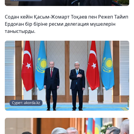
Содан кейін Қасым-Жомарт Тоқаев пен Режеп Тайип
Ердоған бір біріне ресми делегация мүшелерін
таныстырды.
Сурет: akorda.kz