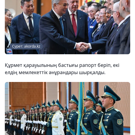
Сурет: akorda.kz
Құрмет қарауылының бастығы рапорт беріп, екі
елдің мемлекеттік әнұрандары шырқалды.