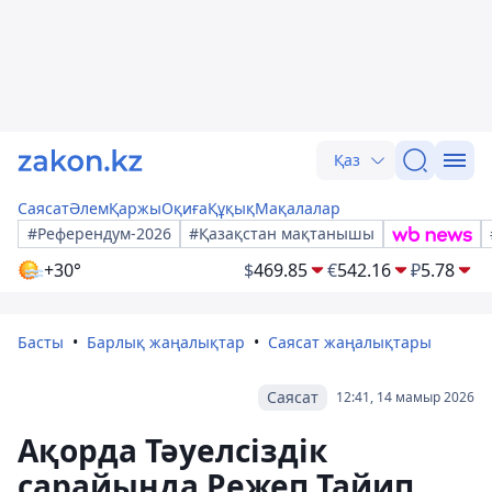
Қаз
Саясат
Әлем
Қаржы
Оқиға
Құқық
Мақалалар
#Референдум-2026
#Қазақстан мақтанышы
+30°
$
469.85
€
542.16
₽
5.78
Басты
Барлық жаңалықтар
Саясат жаңалықтары
Саясат
12:41, 14 мамыр 2026
Ақорда Тәуелсіздік
сарайында Режеп Тайип