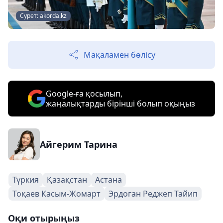
Сурет: akorda.kz
Мақаламен бөлісу
Google-ға қосылып,
жаңалықтарды бірінші болып оқыңыз
Айгерим Тарина
Түркия
Қазақстан
Астана
Тоқаев Касым-Жомарт
Эрдоган Реджеп Тайип
Оқи отырыңыз