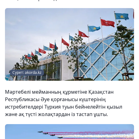
Сурет: akorda.kz
Мәртебелі мейманның құрметіне Қазақстан
Республикасы Әуе қорғанысы күштерінің
истребителдері Түркия туын бейнелейтін қызыл
және ақ түсті жолақтардан із тастап ұшты.