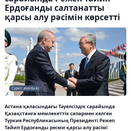
Ердоғанды салтанатты
қарсы алу рәсімін көрсетті
Сурет: akorda.kz
Астана қаласындағы Тәуелсіздік сарайында
Қазақстанға мемлекеттік сапармен келген
Түркия Республикасының Президенті Режеп
Тайип Ердоғанды ресми қарсы алу рәсімі