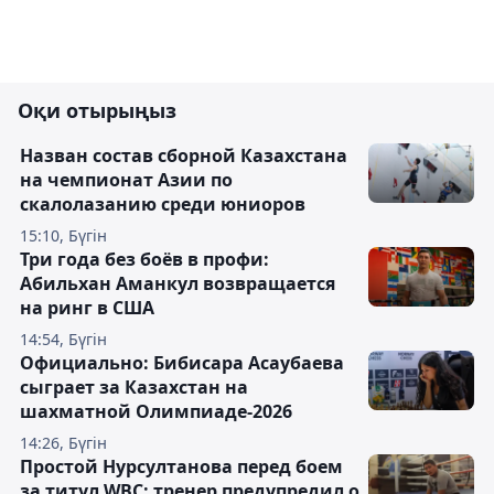
Оқи отырыңыз
Назван состав сборной Казахстана
на чемпионат Азии по
скалолазанию среди юниоров
15:10, Бүгін
Три года без боёв в профи:
Абильхан Аманкул возвращается
на ринг в США
14:54, Бүгін
Официально: Бибисара Асаубаева
сыграет за Казахстан на
шахматной Олимпиаде-2026
14:26, Бүгін
Простой Нурсултанова перед боем
за титул WBC: тренер предупредил о