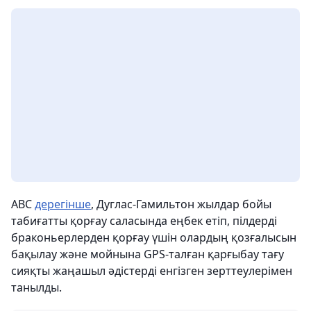
ABC
дерегінше
, Дуглас-Гамильтон жылдар бойы
табиғатты қорғау саласында еңбек етіп, пілдерді
браконьерлерден қорғау үшін олардың қозғалысын
бақылау және мойнына GPS-талған қарғыбау тағу
сияқты жаңашыл әдістерді енгізген зерттеулерімен
танылды.