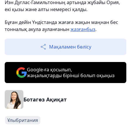
Иэн Дуглас-Гамильтонның артында жұбайы Ория,
екі қызы және алты немересі қалды.
Бұған дейін Үндістанда жағаға жақын маңнан бес
тонналық акула ауланғанын
жазғанбыз
.
Мақаламен бөлісу
Google-ға қосылып,
жаңалықтарды бірінші болып оқыңыз
Ботагөз Ақиқат
Ұлыбритания