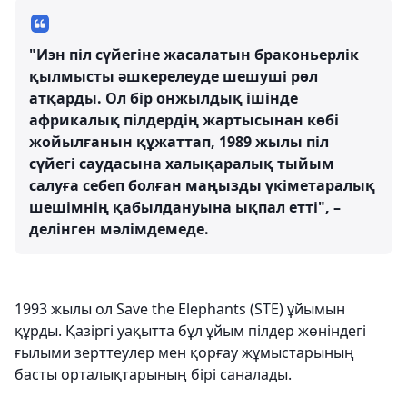
"Иэн піл сүйегіне жасалатын браконьерлік
қылмысты әшкерелеуде шешуші рөл
атқарды. Ол бір онжылдық ішінде
африкалық пілдердің жартысынан көбі
жойылғанын құжаттап, 1989 жылы піл
сүйегі саудасына халықаралық тыйым
салуға себеп болған маңызды үкіметаралық
шешімнің қабылдануына ықпал етті", –
делінген мәлімдемеде.
1993 жылы ол Save the Elephants (STE) ұйымын
құрды. Қазіргі уақытта бұл ұйым пілдер жөніндегі
ғылыми зерттеулер мен қорғау жұмыстарының
басты орталықтарының бірі саналады.