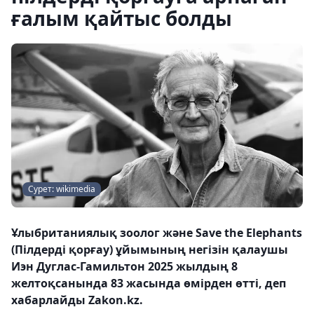
ғалым қайтыс болды
Сурет: wikimedia
Ұлыбританиялық зоолог және Save the Elephants
(Пілдерді қорғау) ұйымының негізін қалаушы
Иэн Дуглас-Гамильтон 2025 жылдың 8
желтоқсанында 83 жасында өмірден өтті, деп
хабарлайды Zakon.kz.