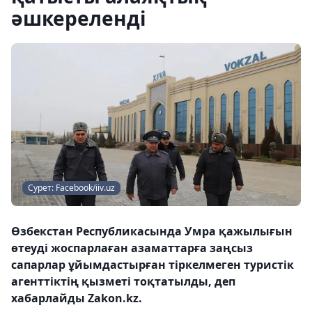
әшкереленді
Сурет: Facebook/iiv.uz
Өзбекстан Республикасында Умра қажылығын
өтеуді жоспарлаған азаматтарға заңсыз
сапарлар ұйымдастырған тіркелмеген туристік
агенттіктің қызметі тоқтатылды, деп
хабарлайды Zakon.kz.