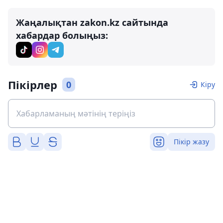
Жаңалықтан zakon.kz сайтында
хабардар болыңыз:
Пікірлер
0
Кіру
Пікір жазу