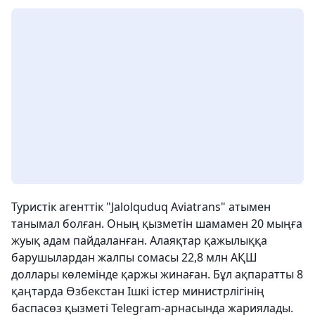
Туристік агенттік "Jalolquduq Aviatrans" атымен
танымал болған. Оның қызметін шамамен 20 мыңға
жуық адам пайдаланған. Алаяқтар қажылыққа
барушылардан жалпы сомасы 22,8 млн АҚШ
доллары көлемінде қаржы жинаған. Бұл ақпаратты 8
қаңтарда Өзбекстан Ішкі істер министрлігінің
баспасөз қызметі Telegram-арнасында жариялады.