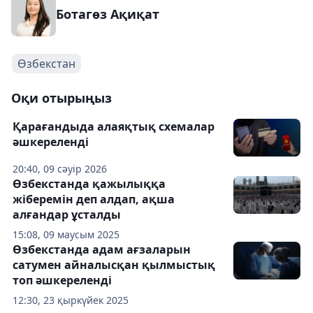
Ботагөз Ақиқат
Өзбекстан
Оқи отырыңыз
Қарағандыда алаяқтық схемалар
әшкереленді
20:40, 09 сәуір 2026
Өзбекстанда қажылыққа
жіберемін деп алдап, ақша
алғандар ұсталды
15:08, 09 маусым 2025
Өзбекстанда адам ағзаларын
сатумен айналысқан қылмыстық
топ әшкереленді
12:30, 23 қыркүйек 2025