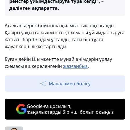
рейстер ұйымдастыруға тура келді", –
делінген ақпаратта.
Аталған дерек бойынша қылмыстық іс қозғалды.
Қазіргі уақытта қылмыстық схеманы ұйымдастыруға
қатысы бар 13 адам ұсталды, тағы бір тұлға
жауапкершілікке тартылды.
Бұған дейін Шымкентте мұнай өнімдерін ұрлау
схемасы әшкереленгенін
жазғанбыз
.
Мақаламен бөлісу
Google-ға қосылып,
жаңалықтарды бірінші болып оқыңыз