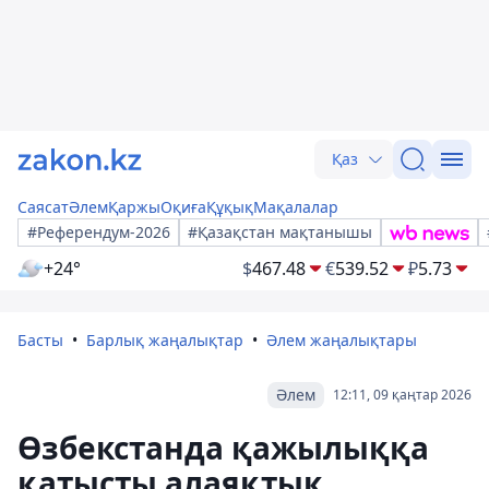
Қаз
Саясат
Әлем
Қаржы
Оқиға
Құқық
Мақалалар
#Референдум-2026
#Қазақстан мақтанышы
+24°
$
467.48
€
539.52
₽
5.73
Басты
Барлық жаңалықтар
Әлем жаңалықтары
Әлем
12:11, 09 қаңтар 2026
Өзбекстанда қажылыққа
қатысты алаяқтық