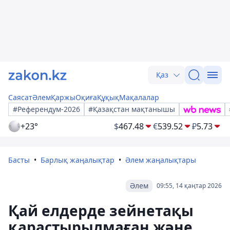
Қаз
Саясат
Әлем
Қаржы
Оқиға
Құқық
Мақалалар
#Референдум-2026
#Қазақстан мақтанышы
+23°
$
467.48
€
539.52
₽
5.73
Басты
Барлық жаңалықтар
Әлем жаңалықтары
Әлем
09:55, 14 қаңтар 2026
Қай елдерде зейнетақы
қарастырылмаған және