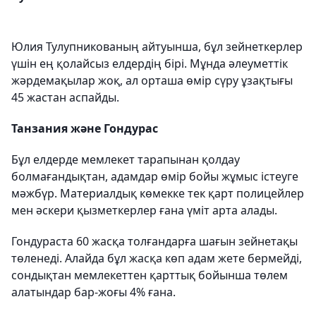
Юлия Тулупникованың айтуынша, бұл зейнеткерлер
үшін ең қолайсыз елдердің бірі. Мұнда әлеуметтік
жәрдемақылар жоқ, ал орташа өмір сүру ұзақтығы
45 жастан аспайды.
Танзания және Гондурас
Бұл елдерде мемлекет тарапынан қолдау
болмағандықтан, адамдар өмір бойы жұмыс істеуге
мәжбүр. Материалдық көмекке тек қарт полицейлер
мен әскери қызметкерлер ғана үміт арта алады.
Гондураста 60 жасқа толғандарға шағын зейнетақы
төленеді. Алайда бұл жасқа көп адам жете бермейді,
сондықтан мемлекеттен қарттық бойынша төлем
алатындар бар-жоғы 4% ғана.