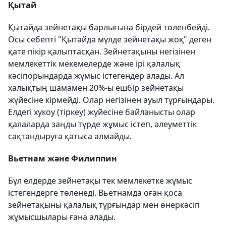
Қытай
Қытайда зейнетақы барлығына бірдей төленбейді.
Осы себепті "Қытайда мүлде зейнетақы жоқ" деген
қате пікір қалыптасқан. Зейнетақыны негізінен
мемлекеттік мекемелерде және ірі қалалық
кәсіпорындарда жұмыс істегендер алады. Ал
халықтың шамамен 20%-ы ешбір зейнетақы
жүйесіне кірмейді. Олар негізінен ауыл тұрғындары.
Елдегі хукоу (тіркеу) жүйесіне байланысты олар
қалаларда заңды түрде жұмыс істеп, әлеуметтік
сақтандыруға қатыса алмайды.
Вьетнам және Филиппин
Бұл елдерде зейнетақы тек мемлекетке жұмыс
істегендерге төленеді. Вьетнамда оған қоса
зейнетақыны қалалық тұрғындар мен өнеркәсіп
жұмысшылары ғана алады.