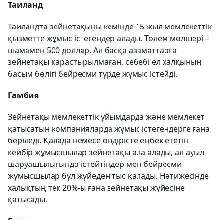
Таиланд
Таиландта зейнетақыны кемінде 15 жыл мемлекеттік
қызметте жұмыс істегендер алады. Төлем мөлшері –
шамамен 500 доллар. Ал басқа азаматтарға
зейнетақы қарастырылмаған, себебі ел халқының
басым бөлігі бейресми түрде жұмыс істейді.
Гамбия
Зейнетақы мемлекеттік ұйымдарда және мемлекет
қатысатын компанияларда жұмыс істегендерге ғана
беріледі. Қалада немесе өндірісте еңбек ететін
кейбір жұмысшылар зейнетақы ала алады, ал ауыл
шаруашылығында істейтіндер мен бейресми
жұмысшылар бұл жүйеден тыс қалады. Нәтижесінде
халықтың тек 20%-ы ғана зейнетақы жүйесіне
қатысады.