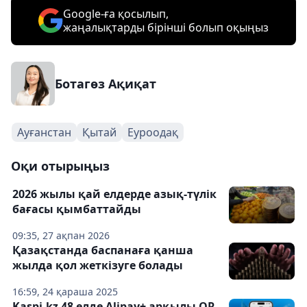
Google-ға қосылып,
жаңалықтарды бірінші болып оқыңыз
Ботагөз Ақиқат
Ауғанстан
Қытай
Еуроодақ
Оқи отырыңыз
2026 жылы қай елдерде азық-түлік
бағасы қымбаттайды
09:35, 27 ақпан 2026
Қазақстанда баспанаға қанша
жылда қол жеткізуге болады
16:59, 24 қараша 2025
Kaspi.kz 48 елде Alipay+ арқылы QR-