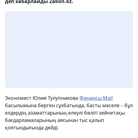
деп хабарлайды Zakon.kz.
Экономист Юлия Тулупникова
Финансы Mail
басылымына берген сұхбатында, басты мәселе – бұл
елдердің азаматтарының елеулі бөлігі зейнетақы
бағдарламаларының аясынан тыс қалып
қоятындығында дейді.