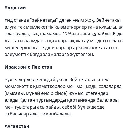
Үндістан
Үндістанда "зейнетақы" деген ұғым жоқ. Зейнетақы
алуға тек мемлекеттік қызметкерлер ғана құқылы, ал
олар халықтың шамамен 12%-ын ғана құрайды. Егде
жастағы адамдарға қамқорлық жасау міндеті отбасы
мүшелеріне және діни қорлар арқылы іске асатын
әлеуметтік бағдарламаларға жүктелген.
Ирак және Пәкістан
Бұл елдерде де жағдай ұқсас.Зейнетақыны тек
мемлекеттік қызметкерлер мен маңызды салаларда
(мысалы, мұнай өндірісінде) жұмыс істегендер
алады.Қалған тұрғындарды қартайғанда балалары
мен туыстары асырайды, себебі бұл елдерде
отбасылар әдетте көпбалалы.
Ауғанстан