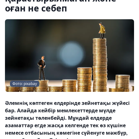
оған не себеп
Фото: pixabay
Әлемнің көптеген елдерінде зейнетақы жүйесі
бар. Алайда кейбір мемлекеттерде мүлде
зейнетақы төленбейді. Мұндай елдерде
азаматтар егде жасқа келгенде тек өз күшіне
немесе отбасының көмегіне сүйенуге мәжбүр,