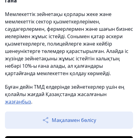
Гана
Мемлекеттік зейнетақы қорлары жеке және
мемлекеттік сектор қызметкерлерімен,
саудагерлермен, фермерлермен және шағын бизнес
иелерімен жұмыс істейді. Сонымен қатар әскери
қызметкерлерге, полицейлерге және кейбір
шенеуніктерге төлемдер қарастырылған. Алайда іс
жүзінде зейнетақыны жұмыс істейтін халықтың
небәрі 10%-ы ғана алады, ал қалғандары
қартайғанда мемлекеттен қолдау көрмейді.
Бұған дейін ТМД елдерінде зейнеткерлер үшін ең
қолайлы жағдай Қазақстанда жасалғанын
жазғанбыз
.
Мақаламен бөлісу