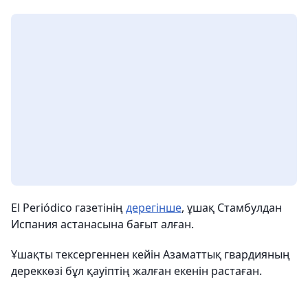
El Periódico газетінің
дерегінше
, ұшақ Стамбулдан
Испания астанасына бағыт алған.
Ұшақты тексергеннен кейін Азаматтық гвардияның
дереккөзі бұл қауіптің жалған екенін растаған.