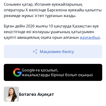
Сонымен қатар, Испания әуежайларының
операторы X желісінде Барселона әуежайы қалыпты
режимде жұмыс істеп тұрғанын жазды.
Бұған дейін 2026 жылғы 10 қаңтарда Қазақстан әуе
кеңістігінде екі жолаушы ұшағының қатысуымен
қауіпті авиациялық оқиға орын алғанын
жазғанбыз
.
Мақаламен бөлісу
Google-ға қосылып,
жаңалықтарды бірінші болып оқыңыз
Ботагөз Ақиқат