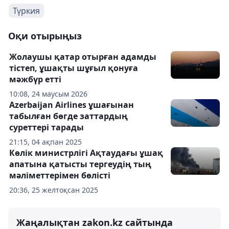
Түркия
Оқи отырыңыз
Жолаушы қатар отырған адамды
тістеп, ұшақты шұғыл қонуға
мәжбүр етті
10:08, 24 маусым 2026
Azerbaijan Airlines ұшағынан
табылған бөгде заттардың
суреттері тарады
21:15, 04 ақпан 2025
Көлік министрлігі Ақтаудағы ұшақ
апатына қатысты тергеудің тың
мәліметтерімен бөлісті
20:36, 25 желтоқсан 2025
Жаңалықтан zakon.kz сайтында