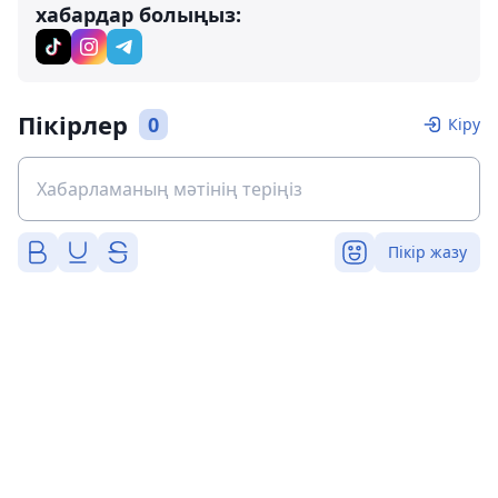
хабардар болыңыз:
Пікірлер
0
Кіру
Пікір жазу