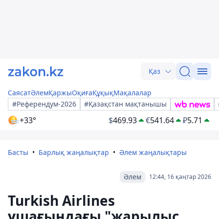
Қаз
Саясат
Әлем
Қаржы
Оқиға
Құқық
Мақалалар
#Референдум-2026
#Қазақстан мақтанышы
+33°
$
469.93
€
541.64
₽
5.71
Басты
Барлық жаңалықтар
Әлем жаңалықтары
Әлем
12:44, 16 қаңтар 2026
Turkish Airlines
ұшағындағы "жарылыс