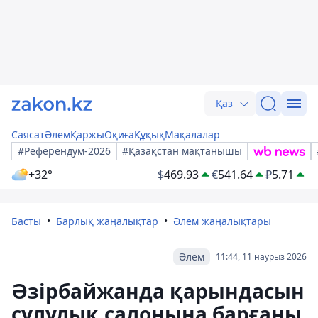
Қаз
Саясат
Әлем
Қаржы
Оқиға
Құқық
Мақалалар
#Референдум-2026
#Қазақстан мақтанышы
+32°
$
469.93
€
541.64
₽
5.71
Басты
Барлық жаңалықтар
Әлем жаңалықтары
Әлем
11:44, 11 наурыз 2026
Әзірбайжанда қарындасын
сұлулық салонына барғаны