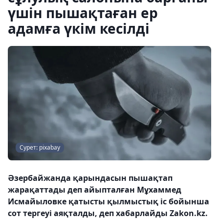
үшін пышақтаған ер
адамға үкім кесілді
Сурет: pixabay
Әзербайжанда қарындасын пышақтап
жарақаттады деп айыпталған Мұхаммед
Исмайыловке қатысты қылмыстық іс бойынша
сот тергеуі аяқталды, деп хабарлайды Zakon.kz.