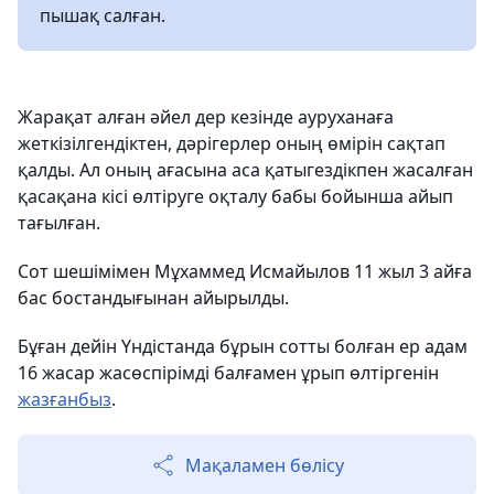
пышақ салған.
Жарақат алған әйел дер кезінде ауруханаға
жеткізілгендіктен, дәрігерлер оның өмірін сақтап
қалды. Ал оның ағасына аса қатыгездікпен жасалған
қасақана кісі өлтіруге оқталу бабы бойынша айып
тағылған.
Сот шешімімен Мұхаммед Исмайылов 11 жыл 3 айға
бас бостандығынан айырылды.
Бұған дейін Үндістанда бұрын сотты болған ер адам
16 жасар жасөспірімді балғамен ұрып өлтіргенін
жазғанбыз
.
Мақаламен бөлісу