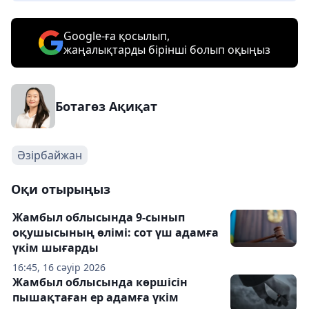
Google-ға қосылып,
жаңалықтарды бірінші болып оқыңыз
Ботагөз Ақиқат
Әзірбайжан
Оқи отырыңыз
Жамбыл облысында 9-сынып
оқушысының өлімі: сот үш адамға
үкім шығарды
16:45, 16 сәуір 2026
Жамбыл облысында көршісін
пышақтаған ер адамға үкім