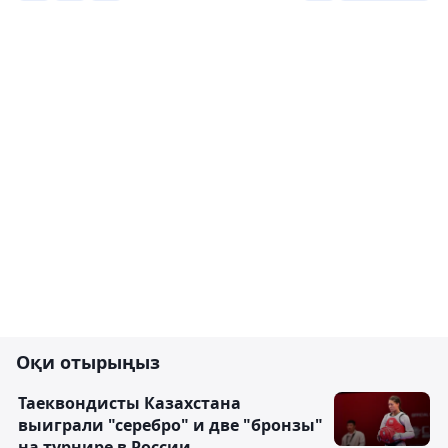
Оқи отырыңыз
Таеквондисты Казахстана
выиграли "серебро" и две "бронзы"
на турнире в России