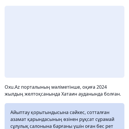
Oxu.Az порталының мәліметінше, оқиға 2024
жылдың желтоқсанында Хатаин ауданында болған.
Айыптау қорытындысына сәйкес, сотталған
азамат қарындасының өзінен рұқсат сұрамай
сұлулық салонына барғаны үшін оған бес рет