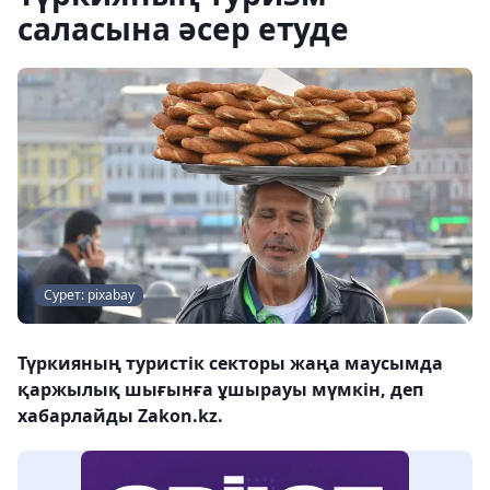
саласына әсер етуде
Сурет: pixabay
Түркияның туристік секторы жаңа маусымда
қаржылық шығынға ұшырауы мүмкін, деп
хабарлайды Zakon.kz.