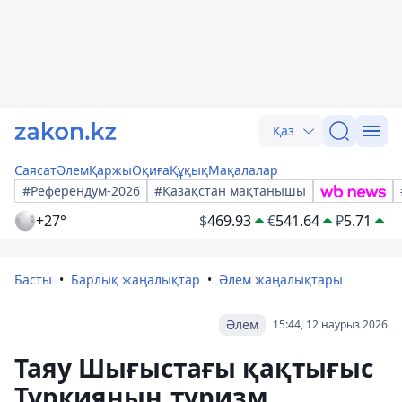
Қаз
Саясат
Әлем
Қаржы
Оқиға
Құқық
Мақалалар
#Референдум-2026
#Қазақстан мақтанышы
+27°
$
469.93
€
541.64
₽
5.71
Басты
Барлық жаңалықтар
Әлем жаңалықтары
Әлем
15:44, 12 наурыз 2026
Таяу Шығыстағы қақтығыс
Түркияның туризм