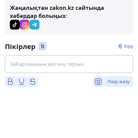
Жаңалықтан zakon.kz сайтында
хабардар болыңыз:
Пікірлер
0
Кіру
Пікір жазу