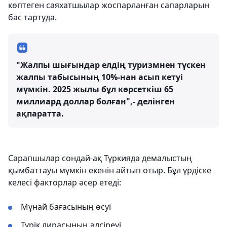
көптеген саяхатшылар жоспарланған сапарларын
бас тартуда.
"Жалпы шығындар елдің туризмнен түскен
жалпы табысының 10%-нан асып кетуі
мүмкін. 2025 жылы бұл көрсеткіш 65
миллиард доллар болған",- делінген
ақпаратта.
Сарапшылар сондай-ақ Түркияда демалыстың
қымбаттауы мүмкін екенін айтып отыр. Бұл үрдіске
келесі факторлар әсер етеді:
Мұнай бағасының өсуі
Түрік лирасының әлсіреуі