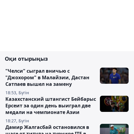
Оқи отырыңыз
"Челси" сыграл вничью с
"Джохором" в Малайзии, Дастан
Сатпаев вышел на замену
18:53, Бүгін
Казахстанский штангист Бейбарыс
Ерсеит за один день выиграл две
медали на чемпионате Азии
18:27, Бүгін
Дамир Жалгасбай остановился в
шаге от титула на турнире ITF в