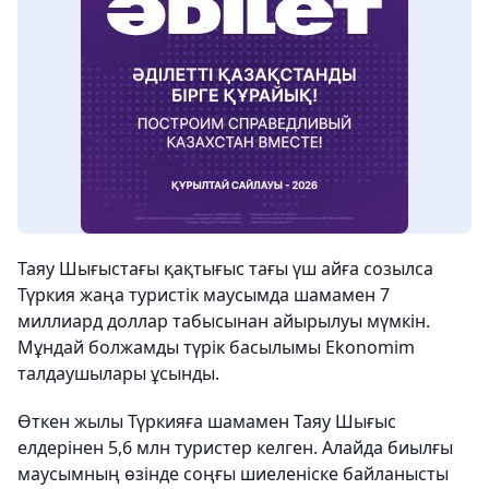
Таяу Шығыстағы қақтығыс тағы үш айға созылса
Түркия жаңа туристік маусымда шамамен 7
миллиард доллар табысынан айырылуы мүмкін.
Мұндай болжамды түрік басылымы Ekonomim
талдаушылары ұсынды.
Өткен жылы Түркияға шамамен Таяу Шығыс
елдерінен 5,6 млн туристер келген. Алайда биылғы
маусымның өзінде соңғы шиеленіске байланысты