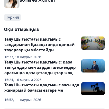
Ботагөз Ақиқат
Түркия
Оқи отырыңыз
Таяу Шығыстағы қақтығыс
салдарынан Қазақстанда қандай
тауарлар қымбаттайды
16:33, 18 наурыз 2026
Таяу Шығыстағы қақтығыс: қаза
тапқандар мен зардап шеккендер
арасында қазақстандықтар жоқ
15:24, 16 маусым 2025
Таяу Шығыстағы қақтығыс аясында
жанармай бағасы өзгере ме
16:52, 11 наурыз 2026