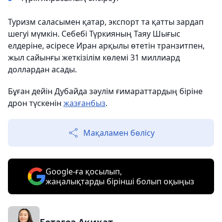
Туризм саласымен қатар, экспорт та қатты зардап
шегуі мүмкін. Себебі Түркияның Таяу Шығыс
елдеріне, әсіресе Иран арқылы өтетін транзитпен,
жыл сайынғы жеткізілім көлемі 31 миллиард
доллардан асады.
Бұған дейін Дубайда зәулім ғимараттардың біріне
дрон түскенін
жазғанбыз
.
Мақаламен бөлісу
Google-ға қосылып,
жаңалықтарды бірінші болып оқыңыз