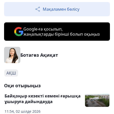
Мақаламен бөлісу
Google-ға қосылып,
жаңалықтарды бірінші болып оқыңыз
Ботагөз Ақиқат
АҚШ
Оқи отырыңыз
Байқоңыр кезекті кемені ғарышқа
ұшыруға дайындауда
11:54, 02 шілде 2026