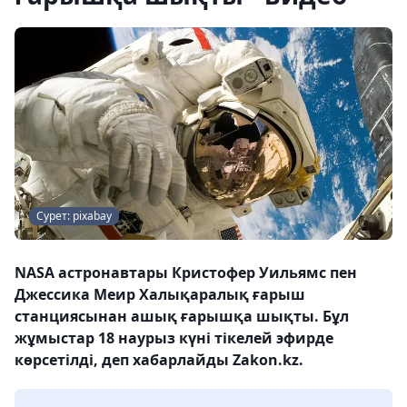
Сурет: pixabay
NASA астронавтары Кристофер Уильямс пен
Джессика Меир Халықаралық ғарыш
станциясынан ашық ғарышқа шықты. Бұл
жұмыстар 18 наурыз күні тікелей эфирде
көрсетілді, деп хабарлайды Zakon.kz.