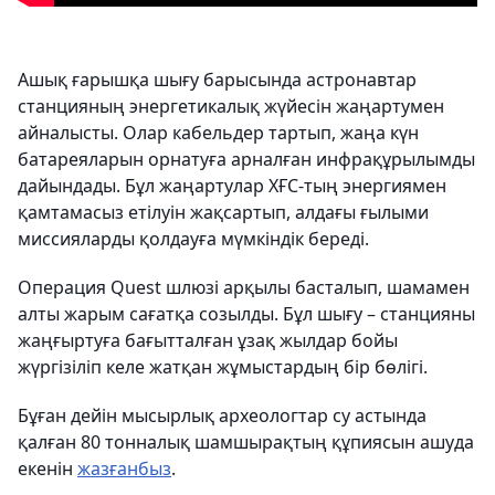
Ашық ғарышқа шығу барысында астронавтар
станцияның энергетикалық жүйесін жаңартумен
айналысты. Олар кабельдер тартып, жаңа күн
батареяларын орнатуға арналған инфрақұрылымды
дайындады. Бұл жаңартулар ХҒС-тың энергиямен
қамтамасыз етілуін жақсартып, алдағы ғылыми
миссияларды қолдауға мүмкіндік береді.
Операция Quest шлюзі арқылы басталып, шамамен
алты жарым сағатқа созылды. Бұл шығу – станцияны
жаңғыртуға бағытталған ұзақ жылдар бойы
жүргізіліп келе жатқан жұмыстардың бір бөлігі.
Бұған дейін мысырлық археологтар су астында
қалған 80 тонналық шамшырақтың құпиясын ашуда
екенін
жазғанбыз
.