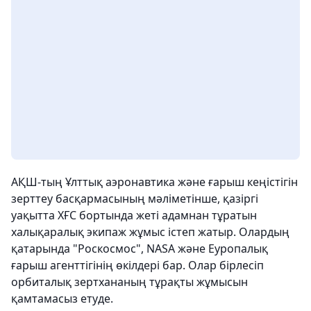
АҚШ-тың Ұлттық аэронавтика және ғарыш кеңістігін
зерттеу басқармасының мәліметінше, қазіргі
уақытта ХҒС бортында жеті адамнан тұратын
халықаралық экипаж жұмыс істеп жатыр. Олардың
қатарында "Роскосмос", NASA және Еуропалық
ғарыш агенттігінің өкілдері бар. Олар бірлесіп
орбиталық зертхананың тұрақты жұмысын
қамтамасыз етуде.