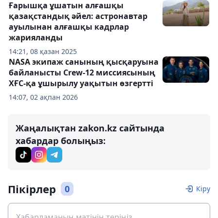
Ғарышқа ұшатын алғашқы
қазақстандық әйел: астронавтар
ауылынан алғашқы кадрлар
жарияланды
14:21, 08 қазан 2025
NASA экипаж санының қысқаруына
байланысты Crew-12 миссиясының
ХҒС-қа ұшырылу уақытын өзгертті
14:07, 02 ақпан 2026
Жаңалықтан zakon.kz сайтында
хабардар болыңыз:
Пікірлер
0
Кіру