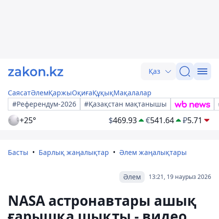
Қаз
Саясат
Әлем
Қаржы
Оқиға
Құқық
Мақалалар
#Референдум-2026
#Қазақстан мақтанышы
+25°
$
469.93
€
541.64
₽
5.71
Басты
Барлық жаңалықтар
Әлем жаңалықтары
Әлем
13:21, 19 наурыз 2026
NASA астронавтары ашық
ғарышқа шықты - видео