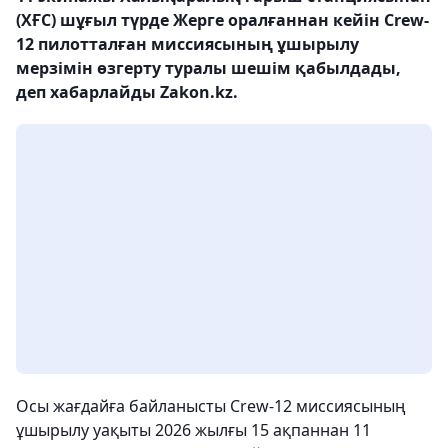
(ХҒС) шұғыл түрде Жерге оралғаннан кейін Crew-
12 пилотталған миссиясының ұшырылу
мерзімін өзгерту туралы шешім қабылдады,
деп хабарлайды Zakon.kz.
Осы жағдайға байланысты Crew-12 миссиясының
ұшырылу уақыты 2026 жылғы 15 ақпаннан 11