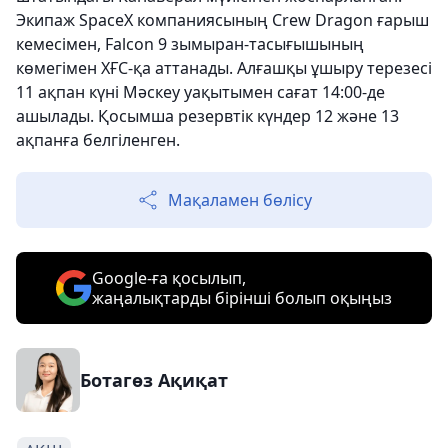
Экипаж SpaceX компаниясының Crew Dragon ғарыш
кемесімен, Falcon 9 зымыран-тасығышының
көмегімен ХҒС-қа аттанады. Алғашқы ұшыру терезесі
11 ақпан күні Мәскеу уақытымен сағат 14:00-де
ашылады. Қосымша резервтік күндер 12 және 13
ақпанға белгіленген.
Мақаламен бөлісу
Google-ға қосылып,
жаңалықтарды бірінші болып оқыңыз
Ботагөз Ақиқат