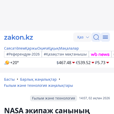
Қаз
Саясат
Әлем
Қаржы
Оқиға
Құқық
Мақалалар
#Референдум-2026
#Қазақстан мақтанышы
+20°
$
467.48
€
539.52
₽
5.73
Басты
Барлық жаңалықтар
Ғылым және технология жаңалықтары
Ғылым және технология
14:07, 02 ақпан 2026
NASA экипаж санының