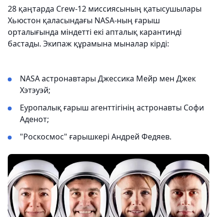
28 қаңтарда Crew-12 миссиясының қатысушылары
Хьюстон қаласындағы NASA-ның ғарыш
орталығында міндетті екі апталық карантинді
бастады. Экипаж құрамына мыналар кірді:
NASA астронавтары Джессика Мейр мен Джек
Хэтэуэй;
Еуропалық ғарыш агенттігінің астронавты Софи
Аденот;
"Роскосмос" ғарышкері Андрей Федяев.