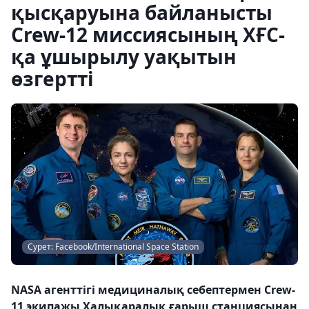
қысқаруына байланысты
Crew-12 миссиясының ХҒС-
қа ұшырылу уақытын
өзгертті
Сурет: Facebook/International Space Station
NASA агенттігі медициналық себептермен Crew-
11 экипажы Халықаралық ғарыш станциясынан