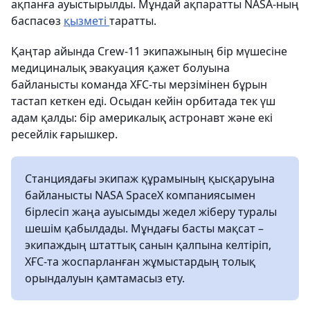
ақпанға ауыстырылды. Мұндай ақпаратты NASA-ның
баспасөз
қызметі
таратты.
Қаңтар айында Crew-11 экипажының бір мүшесіне
медициналық эвакуация қажет болуына
байланысты команда ХҒС-ты мерзімінен бұрын
тастап кеткен еді. Осыдан кейін орбитада тек үш
адам қалды: бір америкалық астронавт және екі
ресейлік ғарышкер.
Станциядағы экипаж құрамының қысқаруына
байланысты NASA SpaceX компаниясымен
бірлесіп жаңа ауысымды жедел жіберу туралы
шешім қабылдады. Мұндағы басты мақсат –
экипаждың штаттық санын қалпына келтіріп,
ХҒС-та жоспарланған жұмыстардың толық
орындалуын қамтамасыз ету.