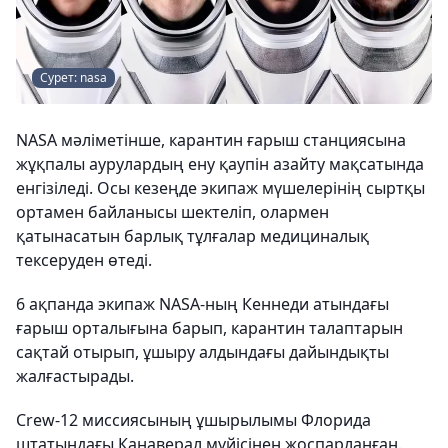
Сурет: nasa
NASA мәліметінше, карантин ғарыш станциясына
жұқпалы аурулардың ену қаупін азайту мақсатында
енгізіледі. Осы кезеңде экипаж мүшелерінің сыртқы
ортамен байланысы шектеліп, олармен
қатынасатын барлық тұлғалар медициналық
тексеруден өтеді.
6 ақпанда экипаж NASA-ның Кеннеди атындағы
ғарыш орталығына барып, карантин талаптарын
сақтай отырып, ұшыру алдындағы дайындықты
жалғастырады.
Crew-12 миссиясының ұшырылымы Флорида
штатындағы Канаверал мүйісінен жоспарланған.