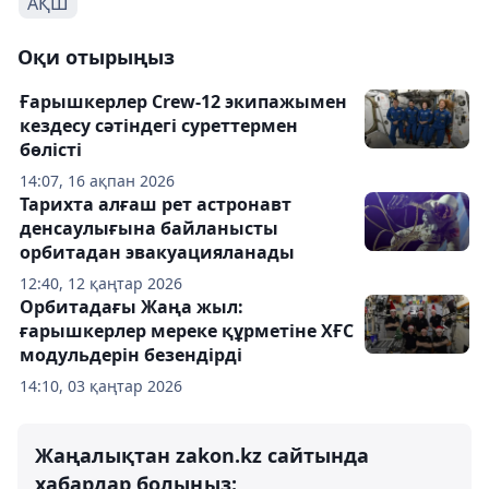
АҚШ
Оқи отырыңыз
Ғарышкерлер Crew-12 экипажымен
кездесу сәтіндегі суреттермен
бөлісті
14:07, 16 ақпан 2026
Тарихта алғаш рет астронавт
денсаулығына байланысты
орбитадан эвакуацияланады
12:40, 12 қаңтар 2026
Орбитадағы Жаңа жыл:
ғарышкерлер мереке құрметіне ХҒС
модульдерін безендірді
14:10, 03 қаңтар 2026
Жаңалықтан zakon.kz сайтында
хабардар болыңыз: