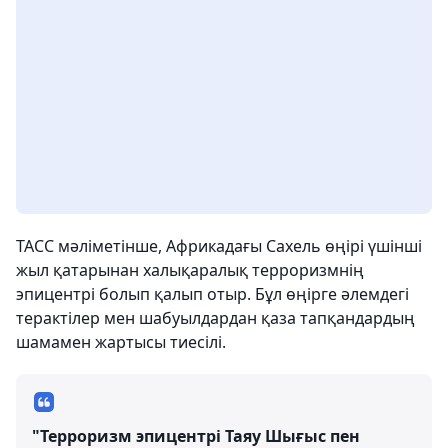
ТАСС мәліметінше, Африкадағы Сахель өңірі үшінші
жыл қатарынан халықаралық терроризмнің
эпицентрі болып қалып отыр. Бұл өңірге әлемдегі
терактілер мен шабуылдардан қаза тапқандардың
шамамен жартысы тиесілі.
"Терроризм эпицентрі Таяу Шығыс пен