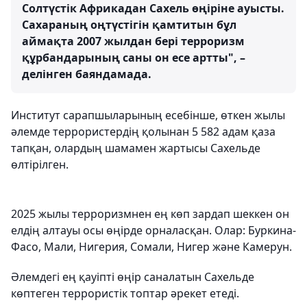
Солтүстік Африкадан Сахель өңіріне ауысты.
Сахараның оңтүстігін қамтитын бұл
аймақта 2007 жылдан бері терроризм
құрбандарының саны он есе артты", –
делінген баяндамада.
Институт сарапшыларының есебінше, өткен жылы
әлемде террористердің қолынан 5 582 адам қаза
тапқан, олардың шамамен жартысы Сахельде
өлтірілген.
2025 жылы терроризмнен ең көп зардап шеккен он
елдің алтауы осы өңірде орналасқан. Олар: Буркина-
Фасо, Мали, Нигерия, Сомали, Нигер және Камерун.
Әлемдегі ең қауіпті өңір саналатын Сахельде
көптеген террористік топтар әрекет етеді.