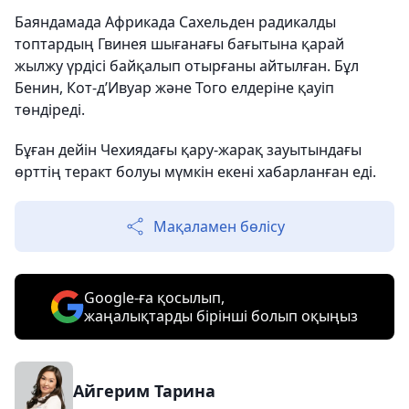
Баяндамада Африкада Сахельден радикалды
топтардың Гвинея шығанағы бағытына қарай
жылжу үрдісі байқалып отырғаны айтылған. Бұл
Бенин, Кот-д’Ивуар және Того елдеріне қауіп
төндіреді.
Бұған дейін Чехиядағы қару-жарақ зауытындағы
өрттің теракт болуы мүмкін екені хабарланған еді.
Мақаламен бөлісу
Google-ға қосылып,
жаңалықтарды бірінші болып оқыңыз
Айгерим Тарина