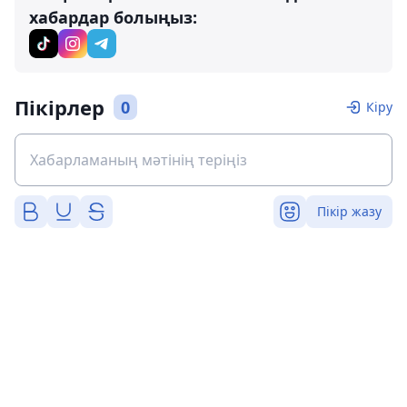
хабардар болыңыз:
Пікірлер
0
Кіру
Пікір жазу