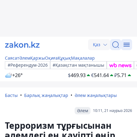
Қаз
Саясат
Әлем
Қаржы
Оқиға
Құқық
Мақалалар
#Референдум-2026
#Қазақстан мақтанышы
+26°
$
469.93
€
541.64
₽
5.71
Басты
Барлық жаңалықтар
Әлем жаңалықтары
Әлем
10:11, 21 наурыз 2026
Терроризм тұрғысынан
әлемдегі ең қауіпті өңір