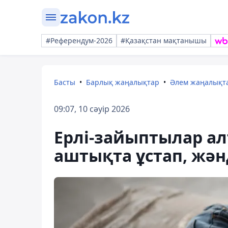
#Референдум-2026
#Қазақстан мақтанышы
Басты
Барлық жаңалықтар
Әлем жаңалықт
09:07, 10 сәуір 2026
Ерлі-зайыптылар а
аштықта ұстап, жән