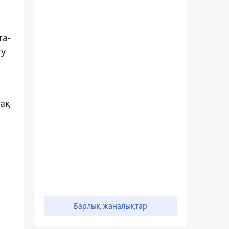
та-
ту
-ақ
Барлық жаңалықтар