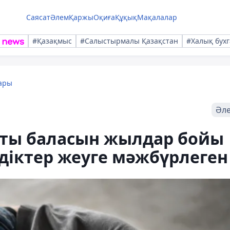
Саясат
Әлем
Қаржы
Оқиға
Құқық
Мақалалар
#Қазақмыс
#Салыстырмалы Қазақстан
#Халық бухг
ары
Әл
лты баласын жылдар бойы
діктер жеуге мәжбүрлеген