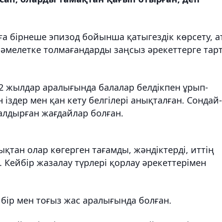
ға бірнеше эпизод бойынша қатыгездік көрсету, а
әмелетке толмағандарды заңсыз әрекеттерге тар
 жылдар аралығында балалар белдікпен ұрып-
 іздер мен қан кету белгілері анықталған. Сондай
алдырған жағдайлар болған.
қтан олар көгерген тағамды, жәндіктерді, иттің
 Кейбір жазалау түрлері қорлау әрекеттерімен
бір мен тоғыз жас аралығында болған.