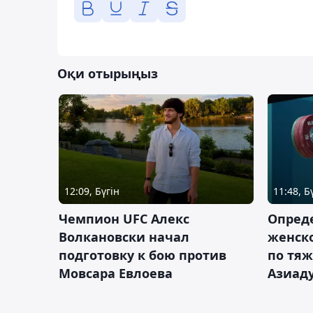
Оқи отырыңыз
12:09, Бүгін
11:48, Б
Чемпион UFC Алекс
Опреде
Волкановски начал
женско
подготовку к бою против
по тяж
Мовсара Евлоева
Азиад