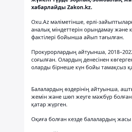
хабарлайды Zakon.kz.
Oxu.Az мәліметінше, ерлі-зайыптылар
аналық міндеттерін орындамау және к
фактілері бойынша айып тағылған.
Прокурорлардың айтуынша, 2018–2022
соғылған. Олардың денесінен көгерген
оларды бірнеше күн бойы тамақсыз қ
Балалардың өздерінің айтуынша, ашты
жемін және шөп жеуге мәжбүр болған.
қатар жүрген.
Оқиға болған кезде балалардың жасы 