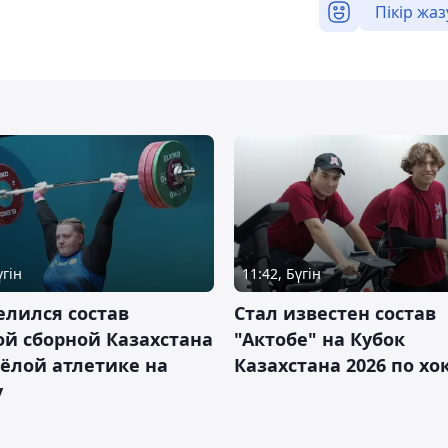
Пікір жаз
үгін
11:42, Бүгін
лился состав
Стал известен состав
й сборной Казахстана
"Актобе" на Кубок
ёлой атлетике на
Казахстана 2026 по х
у