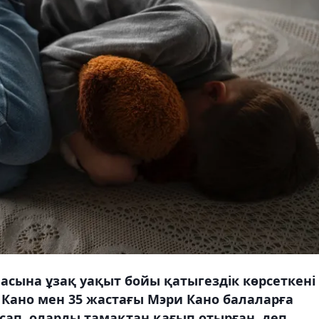
асына ұзақ уақыт бойы қатыгездік көрсеткені
 Кано мен 35 жастағы Мэри Кано балаларға
ап, оларды тамақтан қағып отырған, деп