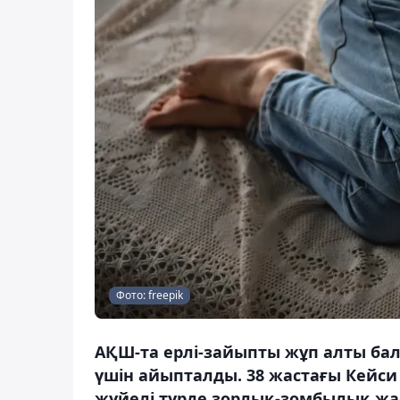
Фото: freepik
АҚШ-та ерлі-зайыпты жұп алты бал
үшін айыпталды. 38 жастағы Кейси
жүйелі түрде зорлық-зомбылық жас