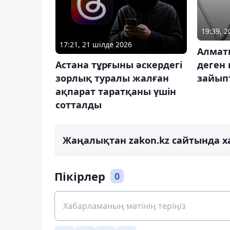
19:39, 
17:21, 21 шілде 2026
Алмат
деген 
Астана тұрғыны әскердегі
зайып
зорлық туралы жалған
ақпарат таратқаны үшін
сотталды
Жаңалықтан zakon.kz сайтында х
Пікірлер
0