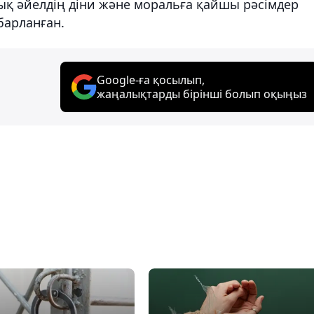
ық әйелдің діни және моральға қайшы рәсімдер
барланған.
Google-ға қосылып,
жаңалықтарды бірінші болып оқыңыз