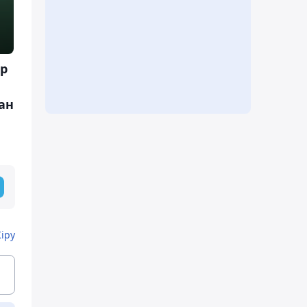
р
ан
Кіру