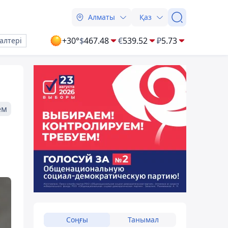
Алматы
Қаз
+30°
$
467.48
€
539.52
₽
5.73
алтері
ем
Соңғы
Танымал