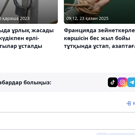
20 қараша 2023
09:12, 23 қазан 2025
ыда ұрлық жасады
Францияда зейнеткерле
күдікпен ерлі-
көршісін бес жыл бойы
тылар ұсталды
тұтқында ұстап, азаптағ
абардар болыңыз: