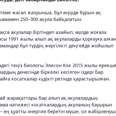
теме жасап жазуынша, бұл өңірде бұрын ақ
шамамен 250–300 акула байқалатын.
қта акулалар біртіндеп азайып, мүлде жоғала
асы 1991 жылы алып ақ акулаларды қорғауға алға
мамандар бұл түрдің жергілікті деңгейде жойылып
дегі теңіз биологы Элисон Кок 2015 жылы ерекш
ардың денесінде біркелкі кесілген іздері бар
дайға косаткалар күдікті ретінде қарастырылған.
дай жарақаттары бар алып ақ акулалардың
птама нәтижесі косаткалардың акуланың бауырын
 — ең қуатты энергия беретін мүше, ол жәбірленуш