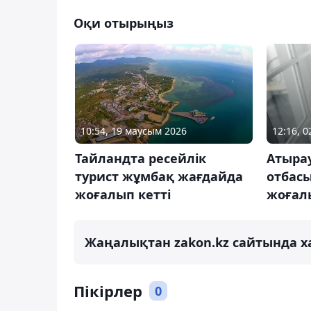
Оқи отырыңыз
10:54, 19 маусым 2026
12:16, 
Тайландта ресейлік
Атыра
турист жұмбақ жағдайда
отбас
жоғалып кетті
жоғалы
Жаңалықтан zakon.kz сайтында х
Пікірлер
0