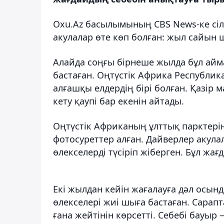
Oxu.Az басылымының CBS News-ке сіл
акулалар өте көп болған: жыл сайын 
Алайда соңғы бірнеше жылда бұл айма
бастаған. Оңтүстік Африка Республик
алғашқы елдердің бірі болған. Қазір 
кету қаупі бар екенін айтады.
Оңтүстік Африканың ұлттық парктерін
фотосуреттер алған. Дайверлер акулал
өлекселерді түсіріп жіберген. Бұл жағ
Екі жылдан кейін жағалауға дәл осын
өлекселері жиі шыға бастаған. Сара
ғана жейтінін көрсетті. Себебі бауыр