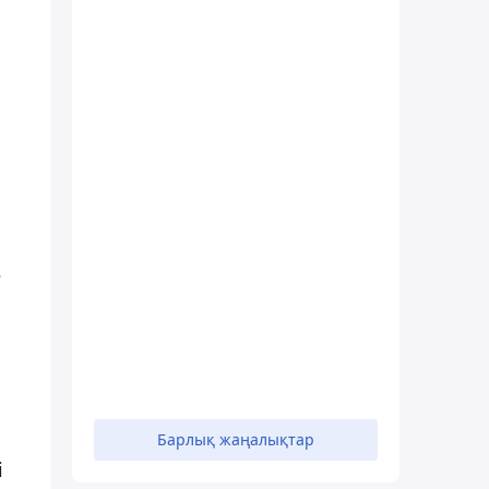
н
е
Барлық жаңалықтар
і