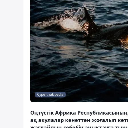
Сурет: wikipedia
Оңтүстік Африка Республикасының
ақ акулалар кенеттен жоғалып кет
жағдайдың себебін анықтауға тыры