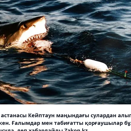
 астанасы Кейптаун маңындағы сулардан алы
кен. Ғалымдар мен табиғатты қорғаушылар бұ
суда, деп хабарлайды Zakon.kz.