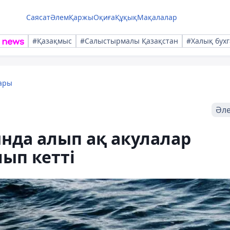
Саясат
Әлем
Қаржы
Оқиға
Құқық
Мақалалар
#Қазақмыс
#Салыстырмалы Қазақстан
#Халық бухг
ары
Әл
нда алып ақ акулалар
ып кетті