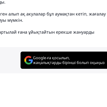
ды.
ен алып ақ акулалар бұл аумақтан кетіп, жағалау
уы мүмкін.
 жартылай ғана ұйықтайтын ерекше жануарды
Google-ға қосылып,
жаңалықтарды бірінші болып оқыңыз