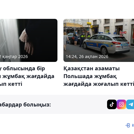
02 қаңтар 2026
14:24, 26 ақпан 2026
у облысында бір
Қазақстан азаматы
ы жұмбақ жағдайда
Польшада жұмбақ
п кетті
жағдайда жоғалып кетт
абардар болыңыз: