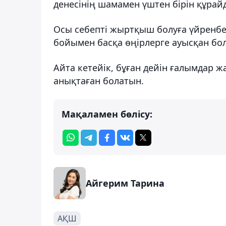
денесінің шамамен үштен бірін құрай
Осы себепті жыртқыш болуға үйренбег
бойымен басқа өңірлерге ауысқан бол
Айта кетейік, бұған дейін ғалымдар
анықтаған болатын.
Мақаламен бөлісу:
Айгерим Тарина
АҚШ