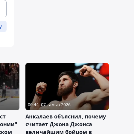
у
00:44, 07 тамыз 2026
ст
Анкалаев объяснил, почему
лонии"
считает Джона Джонса
ском
величайшим бойцом в