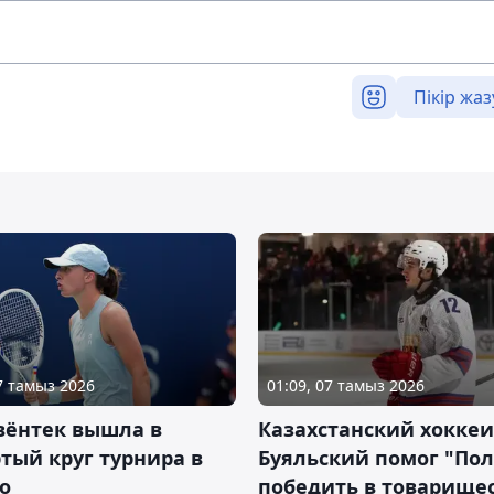
Пікір жаз
07 тамыз 2026
01:09, 07 тамыз 2026
вёнтек вышла в
Казахстанский хоккеи
тый круг турнира в
Буяльский помог "По
о
победить в товарище