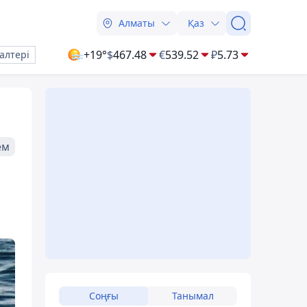
Алматы
Қаз
+19°
$
467.48
€
539.52
₽
5.73
алтері
ем
Соңғы
Танымал