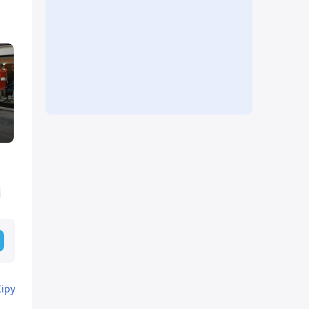
і
Кіру