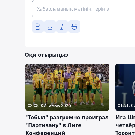
Оқи отырыңыз
02:08, 07 тамыз 2026
01:51, 
"Тобыл" разгромно проиграл
Ига Ш
"Партизану" в Лиге
четвёр
Конференций
Торонт