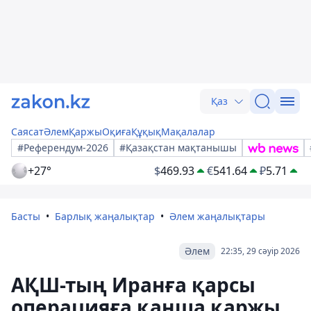
Қаз
Саясат
Әлем
Қаржы
Оқиға
Құқық
Мақалалар
#Референдум-2026
#Қазақстан мақтанышы
+27°
$
469.93
€
541.64
₽
5.71
Басты
Барлық жаңалықтар
Әлем жаңалықтары
Әлем
22:35, 29 сәуір 2026
АҚШ-тың Иранға қарсы
операцияға қанша қаржы