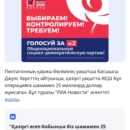
Пентагонның қаржы бөлімінің уақытша басшысы
Джулс Херсттің айтуынша, қазіргі уақытта АҚШ бұл
операцияға шамамен 25 миллиард доллар
жұмсаған. Бұл туралы "РИА Новости" агенттігі
жазды
.
"Қазіргі есеп бойынша біз шамамен 25