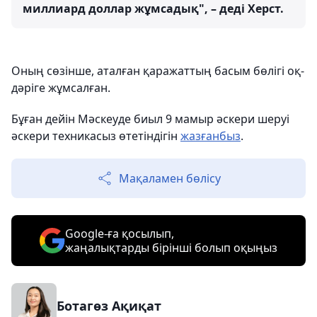
миллиард доллар жұмсадық", – деді Херст.
Оның сөзінше, аталған қаражаттың басым бөлігі оқ-
дәріге жұмсалған.
Бұған дейін Мәскеуде биыл 9 мамыр әскери шеруі
әскери техникасыз өтетіндігін
жазғанбыз
.
Мақаламен бөлісу
Google-ға қосылып,
жаңалықтарды бірінші болып оқыңыз
Ботагөз Ақиқат