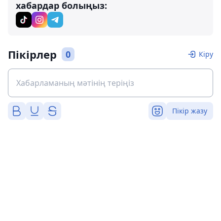
хабардар болыңыз:
Пікірлер
0
Кіру
Пікір жазу