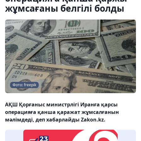
жұмсағаны белгілі болды
Фото: freepik
АҚШ Қорғаныс министрлігі Иранға қарсы
операцияға қанша қаражат жұмсалғанын
мәлімдеді, деп хабарлайды Zakon.kz.