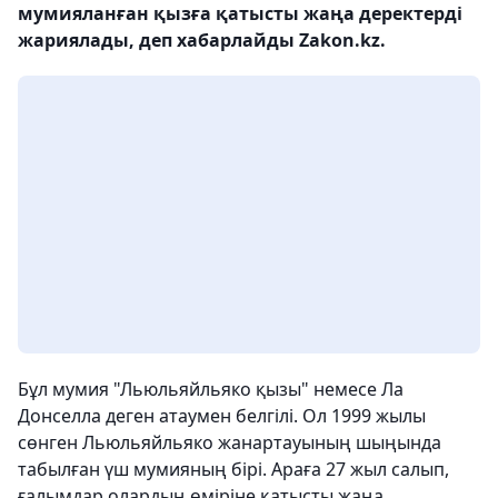
мумияланған қызға қатысты жаңа деректерді
жариялады, деп хабарлайды Zakon.kz.
Бұл мумия "Льюльяйльяко қызы" немесе Ла
Донселла деген атаумен белгілі. Ол 1999 жылы
сөнген Льюльяйльяко жанартауының шыңында
табылған үш мумияның бірі. Араға 27 жыл салып,
ғалымдар олардың өміріне қатысты жаңа