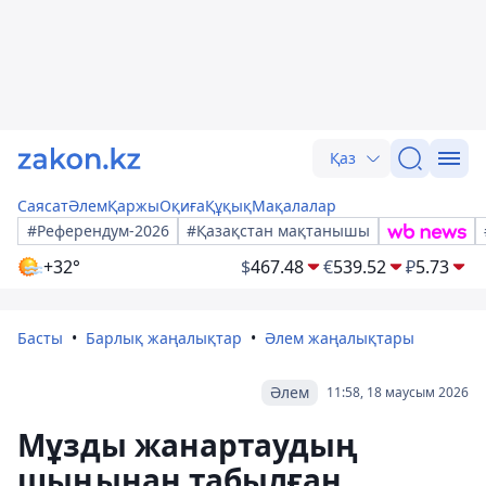
Қаз
Саясат
Әлем
Қаржы
Оқиға
Құқық
Мақалалар
#Референдум-2026
#Қазақстан мақтанышы
+32°
$
467.48
€
539.52
₽
5.73
Басты
Барлық жаңалықтар
Әлем жаңалықтары
Әлем
11:58, 18 маусым 2026
Мұзды жанартаудың
шыңынан табылған