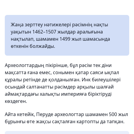
Жаңа зерттеу нәтижелері рәсімнің нақты
уақытын 1462–1507 жылдар аралығына
нақтылап, шамамен 1499 жыл шамасында
өткенін болжайды.
Археологтардың пікірінше, бұл рәсім тек діни
мақсатта ғана емес, сонымен қатар саяси ықпал
құралы ретінде де қолданылған. Инк билеушілері
осындай салтанатты рәсімдер арқылы шалғай
аймақтардағы халықты империяға біріктіруді
көздеген.
Айта кетейік, Перуде археологтар шамамен 500 жыл
бұрынғы өте жақсы сақталған картопты да тапқан.