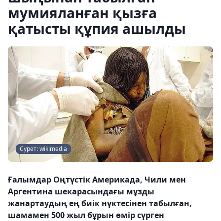
мумияланған қызға
қатысты құпия ашылды
Сурет: wikimedia
Ғалымдар Оңтүстік Америкада, Чили мен
Аргентина шекарасындағы мұзды
жанартаудың ең биік нүктесінен табылған,
шамамен 500 жыл бұрын өмір сүрген