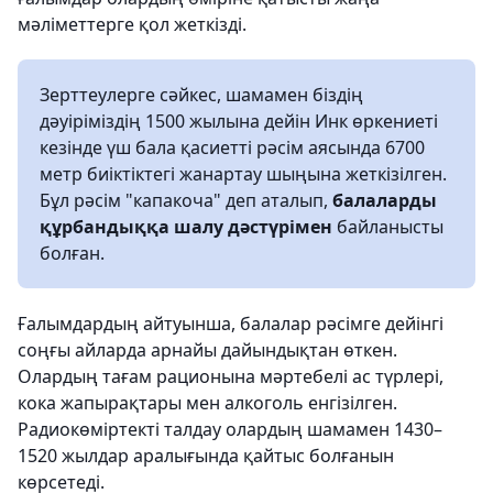
мәліметтерге қол жеткізді.
Зерттеулерге сәйкес, шамамен біздің
дәуіріміздің 1500 жылына дейін Инк өркениеті
кезінде үш бала қасиетті рәсім аясында 6700
метр биіктіктегі жанартау шыңына жеткізілген.
Бұл рәсім "капакоча" деп аталып,
балаларды
құрбандыққа шалу дәстүрімен
байланысты
болған.
Ғалымдардың айтуынша, балалар рәсімге дейінгі
соңғы айларда арнайы дайындықтан өткен.
Олардың тағам рационына мәртебелі ас түрлері,
кока жапырақтары мен алкоголь енгізілген.
Радиокөміртекті талдау олардың шамамен 1430–
1520 жылдар аралығында қайтыс болғанын
көрсетеді.